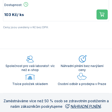
Dostupnost:
103 Kč
/ ks
Ceny jsou uvedeny v Kč bez DPH.
Společnost pro vaši laboratoř: víc
Náhradní plnění bez navýšení
než e-shop
ceny
Tisíce položek skladem
Osobní odběr a prodejna v Praze
Zaměstnáváme více než 50 % osob se zdravotním postižením a
našim zákazníkům poskytujeme
NÁHRADNÍ PLNĚNÍ
.