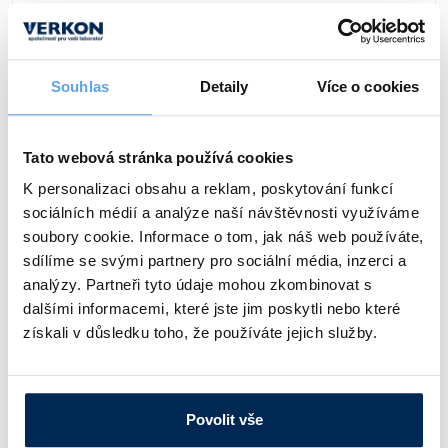
159 Kč
/ ks
Souhlas
Detaily
Více o cookies
Popis
Barva
Standard, běžný model
Modrá
Tato webová stránka používá cookies
Obj. číslo:
130 954 700 031
K personalizaci obsahu a reklam, poskytování funkcí
Dostupnost:
sociálních médií a analýze naší návštěvnosti využíváme
soubory cookie. Informace o tom, jak náš web používáte,
159 Kč
/ ks
sdílíme se svými partnery pro sociální média, inzerci a
analýzy. Partneři tyto údaje mohou zkombinovat s
dalšími informacemi, které jste jim poskytli nebo které
Popis
Barva
získali v důsledku toho, že používáte jejich služby.
Standard, běžný model
Černá
Obj. číslo:
130 954 700 011
Povolit vše
Dostupnost: