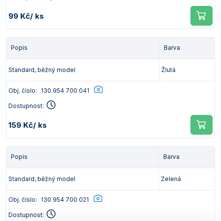
Vlastnosti skla a porcelánu
Zátky a uzávěry
Teploměry, vlhkoměry a další přístroje pro
99 Kč
/ ks
měření prostředí (klimatu)
Zkumavky
Zkumavky a stojany
Titrátory
Vlastnosti plastů
Popis
Barva
Turbidimetry (měření zákalu)
Standard, běžný model
Žlutá
Váhy
Obj. číslo:
130 954 700 041
Vlhkostní analyzátory - váhy sušicí
Dostupnost:
Viskozimetry
159 Kč
/ ks
Popis
Barva
Standard, běžný model
Zelená
Obj. číslo:
130 954 700 021
Dostupnost: