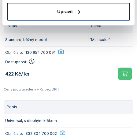
159 Kč
/ ks
Upravit
Popis
Barva
Standard, běžný model
"Multicolor"
Obj. číslo:
130 954 700 091
Dostupnost:
422 Kč
/ ks
Ceny jsou uvedeny v Kč bez DPH.
Popis
Universal, s dlouhým krčkem
Obj. číslo:
332 304 700 002