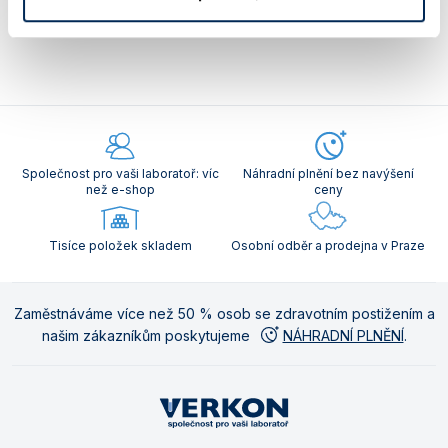
Více článku ve VERKON blogu
Společnost pro vaši laboratoř: víc
Náhradní plnění bez navýšení
než e-shop
ceny
Tisíce položek skladem
Osobní odběr a prodejna v Praze
Zaměstnáváme více než 50 % osob se zdravotním postižením a
našim zákazníkům poskytujeme
NÁHRADNÍ PLNĚNÍ
.