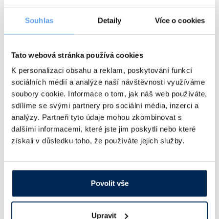
Vlastnosti skla a porcelánu
Zátky a uzávěry
Teploměry, vlhkoměry a další přístroje pro
měření prostředí (klimatu)
Souhlas
Detaily
Více o cookies
Zkumavky
Zkumavky a stojany
Titrátory
Vlastnosti plastů
Tato webová stránka používá cookies
Turbidimetry (měření zákalu)
K personalizaci obsahu a reklam, poskytování funkcí
Váhy
sociálních médií a analýze naší návštěvnosti využíváme
Novinky v našem sortimentu –
Malé laboratorní 
soubory cookie. Informace o tom, jak náš web používáte,
Vlhkostní analyzátory - váhy sušicí
červenec 2026
mrazničky Liebhe
sdílíme se svými partnery pro sociální média, inzerci a
Viskozimetry
bezpečnost na m
3.8.2026
# Nový sortiment
analýzy. Partneři tyto údaje mohou zkombinovat s
prostoru
Hlubokomrazicí boxy, testovací komory,
dalšími informacemi, které jste jim poskytli nebo které
rotátory, homogenizátory, třepací
27.7.2026
# Nový sort
získali v důsledku toho, že používáte jejich služby.
inkubátory, cirkulační chladiče a 360°
Stolní, podstavná, n
fotky – tohle si nesmíte nechat ujít!
Celý článek
Celý článek
Povolit vše
Upravit