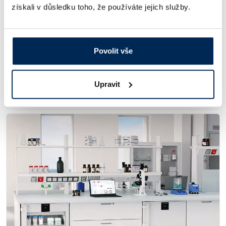
získali v důsledku toho, že používáte jejich služby.
Novinky v našem sortimentu – červenec 2026
3.8.2026
# Nový sortiment
Povolit vše
Hlubokomrazicí boxy, testovací komory, rotátory,
homogenizátory, třepací inkubátory, cirkulační chladiče a 360°
fotky – tohle si nesmíte nechat ujít!
Upravit
Celý článek