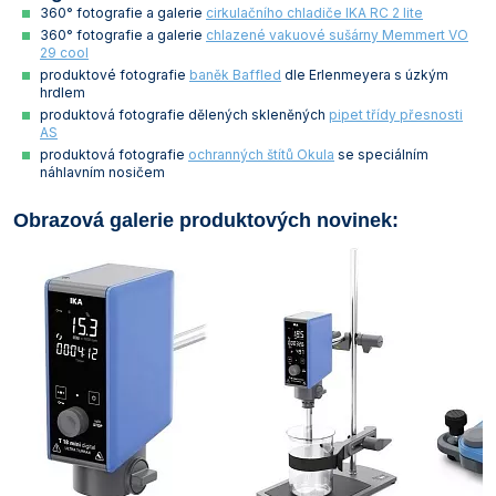
360° fotografie a galerie
cirkulačního chladiče IKA RC 2 lite
360° fotografie a galerie
chlazené vakuové sušárny Memmert VO
29 cool
produktové fotografie
baněk Baffled
dle Erlenmeyera s úzkým
hrdlem
produktová fotografie dělených skleněných
pipet třídy přesnosti
AS
produktová fotografie
ochranných štítů Okula
se speciálním
náhlavním nosičem
Obrazová galerie produktových novinek: