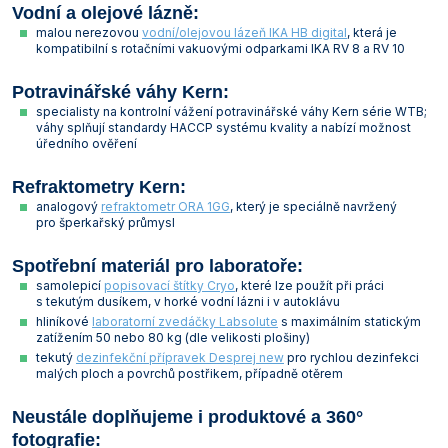
Vodní a olejové lázně:
Vlastnosti skla a porcelánu
Zátky a uzávěry
Teploměry, vlhkoměry a další přístroje pro
malou nerezovou
vodní/olejovou lázeň IKA HB digital
, která je
měření prostředí (klimatu)
kompatibilní s rotačními vakuovými odparkami IKA RV 8 a RV 10
Zkumavky
Zkumavky a stojany
Titrátory
Potravinářské váhy Kern:
Vlastnosti plastů
specialisty na kontrolní vážení potravinářské váhy Kern série WTB;
Turbidimetry (měření zákalu)
váhy splňují standardy HACCP systému kvality a nabízí možnost
úředního ověření
Váhy
Refraktometry Kern:
Vlhkostní analyzátory - váhy sušicí
analogový
refraktometr ORA 1GG
, který je speciálně navržený
pro šperkařský průmysl
Viskozimetry
Spotřební materiál pro laboratoře:
samolepicí
popisovací štítky Cryo
, které lze použít při práci
s tekutým dusíkem, v horké vodní lázni i v autoklávu
hliníkové
laboratorní zvedáčky Labsolute
s maximálním statickým
zatížením 50 nebo 80 kg (dle velikosti plošiny)
tekutý
dezinfekční přípravek Desprej new
pro rychlou dezinfekci
malých ploch a povrchů postřikem, případně otěrem
Neustále doplňujeme i produktové a 360°
fotografie: