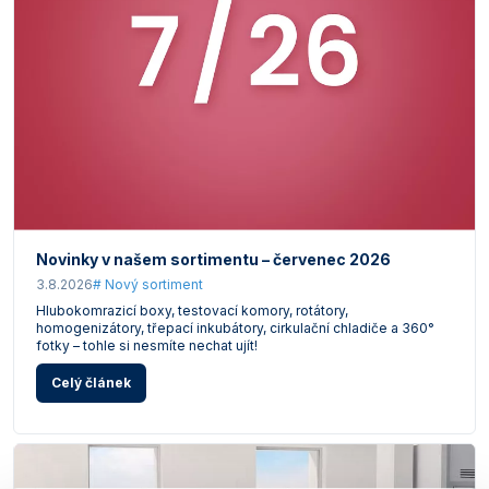
Vlastnosti skla a porcelánu
Zátky a uzávěry
Teploměry, vlhkoměry a další přístroje pro
měření prostředí (klimatu)
Zkumavky
Zkumavky a stojany
Titrátory
Vlastnosti plastů
Turbidimetry (měření zákalu)
Váhy
Vlhkostní analyzátory - váhy sušicí
Viskozimetry
Novinky v našem sortimentu – červenec 2026
3.8.2026
# Nový sortiment
Hlubokomrazicí boxy, testovací komory, rotátory,
homogenizátory, třepací inkubátory, cirkulační chladiče a 360°
fotky – tohle si nesmíte nechat ujít!
Celý článek