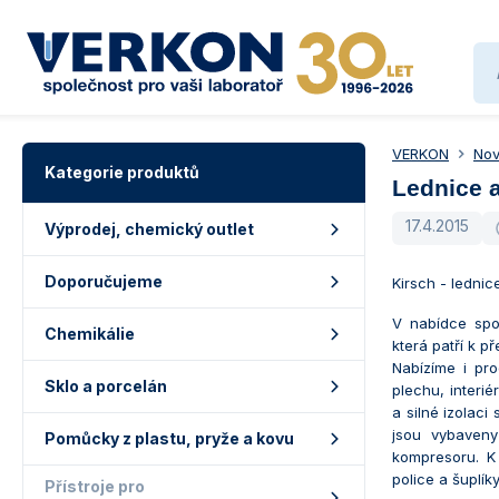
VERKON
Nov
Kategorie produktů
Lednice 
17.4.2015
Výprodej, chemický outlet
Doporučujeme
Kirsch - lednic
V nabídce spo
Chemikálie
která patří k 
Nabízíme i pr
Sklo a porcelán
plechu, interié
a silné izolaci
jsou vybaveny
Pomůcky z plastu, pryže a kovu
kompresoru. K 
police a šuplík
Přístroje pro