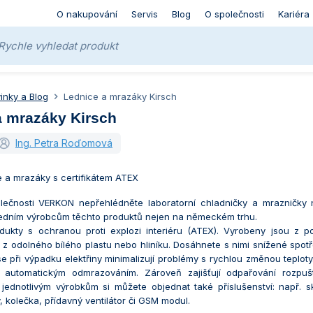
O nakupování
Servis
Blog
O společnosti
Kariéra
inky a Blog
Lednice a mrazáky Kirsch
a mrazáky Kirsch
Ing. Petra Roďomová
e a mrazáky s certifikátem ATEX
lečnosti VERKON nepřehlédněte laboratorní chladničky a mrazničky
předním výrobcům těchto produktů nejen na německém trhu.
odukty s ochranou proti explozi interiéru (ATEX). Vyrobeny jsou z 
r z odolného bílého plastu nebo hliníku. Dosáhnete s nimi snížené spotře
 se při výpadku elektřiny minimalizují problémy s rychlou změnou teplot
 automatickým odmrazováním. Zároveň zajišťují odpařování rozpuš
jednotlivým výrobkům si můžete objednat také příslušenství: např. 
y, kolečka, přídavný ventilátor či GSM modul.