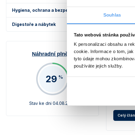
Hygiena, ochrana a bezpečnost
Souhlas
Digestoře a nábytek
Tato webová stránka použív
K personalizaci obsahu a re
cookie. Informace o tom, jak
Náhradní plnění
tyto údaje mohou zkombinovat
Novinky 
používáte jejich služby.
červenec
29
%
3.8.2026
# 
Hlubokomraz
rotátory, h
inkubátory,
Stav ke dni 04.08.2026
fotky – tohl
Celý člá