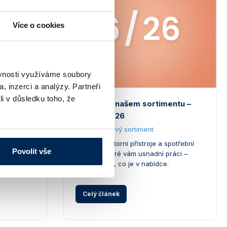
Více o cookies
ěvnosti využíváme soubory
, inzerci a analýzy. Partneři
li v důsledku toho, že
ičky a
Novinky v našem sortimentu –
imální
červen 2026
ním
1.7.2026
# Nový sortiment
Nové laboratorní přístroje a spotřební
Povolit vše
lánky
materiál, které vám usnadní práci –
podívejte se, co je v nabídce.
avná?
Celý článek