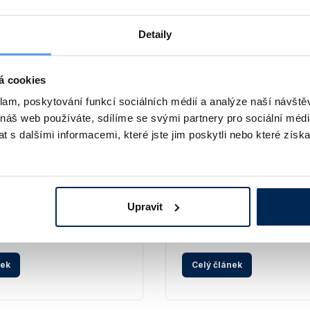
Detaily
á cookies
klam, poskytování funkcí sociálních médií a analýze naší návšt
 náš web používáte, sdílíme se svými partnery pro sociální média
 s dalšími informacemi, které jste jim poskytli nebo které získa
v našem sortimentu –
Malé laboratorní chladn
 2026
mrazničky Liebherr: Max
bezpečnost na minimál
Nový sortiment
prostoru
icí boxy, testovací komory,
Upravit
omogenizátory, třepací
27.7.2026
# Nový sortiment
# Č
 cirkulační chladiče a 360°
Stolní, podstavná, nebo vest
e si nesmíte nechat ujít!
nek
Celý článek