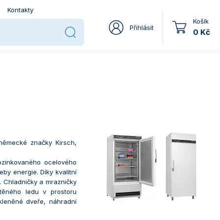
Kontakty
Košík
Přihlásit
0 Kč
 německé značky Kirsch,
pozinkovaného ocelového
by energie. Díky kvalitní
y. Chladničky a mrazničky
těného ledu v prostoru
skleněné dveře, náhradní