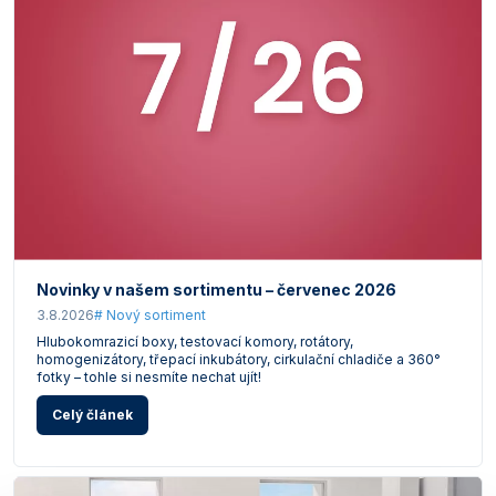
Vlastnosti skla a porcelánu
Zátky a uzávěry
Teploměry, vlhkoměry a další přístroje pro
měření prostředí (klimatu)
Zkumavky
Zkumavky a stojany
Titrátory
Vlastnosti plastů
Turbidimetry (měření zákalu)
Váhy
Vlhkostní analyzátory - váhy sušicí
Viskozimetry
Novinky v našem sortimentu – červenec 2026
3.8.2026
# Nový sortiment
Hlubokomrazicí boxy, testovací komory, rotátory,
homogenizátory, třepací inkubátory, cirkulační chladiče a 360°
fotky – tohle si nesmíte nechat ujít!
Celý článek