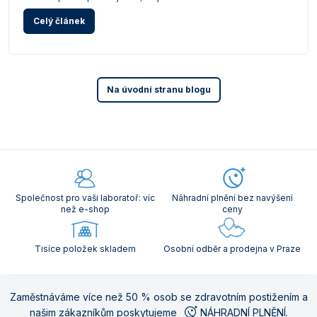
Celý článek
Na úvodní stranu blogu
Společnost pro vaši laboratoř: víc
Náhradní plnění bez navýšení
než e-shop
ceny
Tisíce položek skladem
Osobní odběr a prodejna v Praze
Zaměstnáváme více než 50 % osob se zdravotním postižením a
našim zákazníkům poskytujeme
NÁHRADNÍ PLNĚNÍ
.