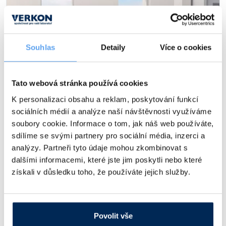
Souhlas
Detaily
Více o cookies
Tato webová stránka používá cookies
K personalizaci obsahu a reklam, poskytování funkcí
sociálních médií a analýze naší návštěvnosti využíváme
soubory cookie. Informace o tom, jak náš web používáte,
sdílíme se svými partnery pro sociální média, inzerci a
analýzy. Partneři tyto údaje mohou zkombinovat s
dalšími informacemi, které jste jim poskytli nebo které
Malé laboratorní chladničky a mrazničky Liebherr:
získali v důsledku toho, že používáte jejich služby.
Maximální bezpečnost na minimálním prostoru
27.7.2026
# Nový sortiment
# Články
Stolní, podstavná, nebo vestavná?
Povolit vše
Celý článek