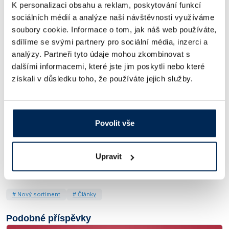
Přístroje jsou v souladu s požadovanými předpisy 2014/35/EU,
K personalizaci obsahu a reklam, poskytování funkcí
2014/30/EU, ICH 279/95 Option 2, FDA 21 Part 11, 2011/65/EU,
sociálních médií a analýze naší návštěvnosti využíváme
517/2014/EU.
soubory cookie. Informace o tom, jak náš web používáte,
Připravujeme novou kompletní nabídku teplotní techniky BMT -
sdílíme se svými partnery pro sociální média, inzerci a
sledujte náš e-shop!
analýzy. Partneři tyto údaje mohou zkombinovat s
Rychlý odkaz na produkty:
dalšími informacemi, které jste jim poskytli nebo které
klimatizační komory s chlazením a řízenou vlhkostí
CLIMACELL
získali v důsledku toho, že používáte jejich služby.
sušárny s přirozenou cirkulací vzduchu
ECOCELL ECO
sušárny s přirozenou cirkulací vzduchu a chemicky odolnou vnitřní
komorou
DUROCELL ECO
sušárny s nucenou cirkulací vzduchu
VENTICELL ECO
vakuové sušárny
VACUCELL
Povolit vše
inkubátory s přirozenou cirkulací vzduchu
INCUCELL ECO
inkubátory s nucenou cirkulací vzduchu
INCUCELL V ECO
inkubátory s chlazením a nucenou cirkulací vzduchu
FRIOCELL
Upravit
inkubátory s řízenou atmosférou CO
CO2CELL
2
# Nový sortiment
# Články
Podobné příspěvky