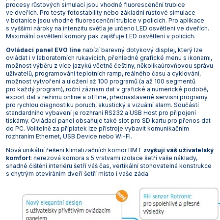
procesy růstových simulací jsou vhodné fluorescenční trubice
ve dveřích. Pro testy fotostability nebo základní růstové simulace
v botanice jsou vhodné fluorescenční trubice v policích. Pro aplikace
s vyššími nároky na intenzitu světla je určeno LED osvětlení ve dveřích.
Maximální osvětlení komory pak zajišťuje LED osvětlení v policích.
Ovládací panel EVO line
nabízí barevný dotykový displej, který lze
ovládat i v laboratorních rukavicích, přehledné grafické menu s ikonami,
možnost výběru z více jazyků včetně češtiny, několikaúrovňovou správu
uživatelů, programování teplotních ramp, reálného času a cyklování,
možnost vytvoření a uložení až 100 programů (a až 100 segmentů
pro každý program), roční záznam dat v grafické a numerické podobě,
export dat v režimu online a offline, přednastavené servisní programy
pro rychlou diagnostiku poruch, akustický a vizuální alarm. Součástí
standardního vybavení je rozhraní RS232 a USB Host pro připojení
tiskárny. Ovládací panel obsahuje také slot pro SD kartu pro přenos dat
do PC. Volitelně za příplatek lze přístroje vybavit komunikačním
rozhraním Ethernet, USB Device nebo Wi-Fi.
Nová unikátní řešení klimatizačních komor BMT
zvyšují váš uživatelský
komfort
: nerezová komora s 5 vrstvami izolace šetří vaše náklady,
snadné čištění interiéru šetří váš čas, vertikální stohovatelná konstrukce
s chytrým otevíráním dveří šetří místo i vaše záda.