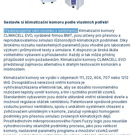
Vakuová filtrace
Informace a legislativa
Předlohy
Láhve
Širokohrdlé
Misky žíhací
Těsnění GUKO
Válce preparátní
Spojky hadicové
Láhve kapací
Lopatky, lžičky, kopistě a špachtle
Podložky protiskluzové
Vzorkovače násoskové
Korkovrty
Míchačky magnetické s ohřevem Ohaus
Mlýny nožové Retsch
Odparky rotační vakuové
Třepačky Witeg
Vývěvy membránové KNF
Lázně Witeg
Mrazničky laboratorní Liebherr
Pece
Termostaty oběhové Julabo
Průvodce výběrem konduktometru
Mikroskopy
Elektrody pH XS
Stolní ABBE
Teploměry venkovní a pokojové
Analytické Kern
Smíšené estery celulózy
Stříkačky a jehly
Rohože
Pracovní obuv
Senzorické boxy
Sestavte si klimatizační komoru podle vlastních potřeb!
Vložky přechodové
Úzkohrdlé
Misky a nádoby
Nálevky Büchnerovy
Vývěvy vodní
Svorky a tlačky
Misky a podnosy
Nálevky a násypky
Vzorkovače pro farmacii
Míchačky magnetické bez ohřevu Witeg
Mlýny rotorové Retsch
Reaktorové systémy
Třepačky s ohřevem
Vývěvy membránové Lavat
Lázně WSL
Mrazničky laboratorní Q-Cell
Sterilizátory horkovzdušné
Termostaty oběhové Krüss
Mineralizátory a termoreaktory
Elektrody ORP Mettler Toledo
Teploměry vpichové
Přesné Kern
Špičky pipetovací
Vybavení provozu
Rukavice a chňapky
Projekty a realizace
Představujeme vám novinku v sortimentu:
Klimatizační komory
Zátky
Zásobní
Ostatní laboratorní sklo
Tloučky
Nádoby na vzorky
Ostatní pomůcky
Míchačky magnetické s ohřevem Witeg
Mlýny střižné Retsch
Třepačky
Průvodce výběrem třepačky
Vývěvy membránové Vacuubrand
Mrazničky pro farmacii
Sterilizátory parní (autoklávy)
Termostaty oběhové Lauda
Minutky a stopky
Elektrody ORP Theta 90
Teploměry/vlhkoměry Comet
Předvážky a kapesní váhy Kern
Zástěry
CLIMACELL EVO, vyráběné firmou BMT, jsou určeny pro přesnou a
reprodukovatelnou simulaci různorodých klimatických podmínek. Díky
širokému rozsahu nastavitelných parametrů jsou vhodné pro laboratorní
Svorky pro fixaci zábrusů
Pipety
Nádoby kovové
Plasty odměrné
Průvodce výběrem magnetické míchačky
Mlýny hmoždířové Retsch
Vývěvy, vakuové stanice a zařízení pro filtraci
Vývěvy rotační olejové Lavat
Sušárny laboratorní
Termostaty oběhové Witeg
Multimetry
Elektrody ORP WTW
Teploměry/vlhkoměry Testo
Technické Kern
výzkum i průmyslové testy a simulace. K dispozici je široká škála
volitelného vybavení a příslušenství. Každý si tak může přístroj
Tuky a návleky na zábrusy
Porcelán
Nosiče na láhve a přenosky
Plasty pro mikrobiologii
Mlýny ultraodstředivé Retsch
Vývěvy rotační olejové Vacuubrand
Sušárny průmyslové
Oximetry
Elektrody ORP XS
Záznamníky teploty a vlhkosti Comet
Příslušenství pro váhy Kern
přizpůsobit svým požadavkům. Klimatizační komory CLIMACELL EVO
představují zajímavou alternativu k drahým testovacím komorám a
místnostem.
Přístroje
Střičky
Pomůcky pro kryogeniku
Děliče vzorků Retsch
Vývěvy rotační bezolejové Vacuubrand
Systémy rozkladné pro stanovení dusíku, tuků,
pH metry
pH pufry, standardy a roztoky
Záznamníky teploty a vlhkosti Testo
kyanidů
Klimatizační komory se vyrábí v objemech 111, 222, 404, 707 nebo 1212
Sklo pro filtraci
Pomůcky pro odběr vzorků
Drtiče čelisťové Retsch
Průvodce výběrem vývěvy a vakuové stanice
Průvodce výběrem pH metru
Počítadla kolonií a luminometry
litrů. Dvouplášťová nerezová vnitřní komora je
vyhřívána/chlazena efektivně tak, aby se dosáhlo rovnoměrného
Termostaty blokové
rozložení teploty uvnitř komory, a tím i rychlého prohřátí vzorků.
Sklo pro mikrobiologii
Pomůcky pro pipetování
Podavače vibrační Retsch
Průvodce výběrem pH elektrody
Polarimetry
Standardním vybavením jsou dobře utěsněné vnitřní skleněné dveře a
Termostaty oběhové
možnost regulace otáček ventilátoru. Patentované spirálové proudění
Sklo pro vážení
Pomůcky pro školy
Refraktometry
vzduchu pomocí ventilátoru, spolu s unikátním systémem chlazení a
Topné desky
zvlhčovačem umístěným v komoře, zaručují vynikající homogenní
podmínky pro přesnou simulaci zvolených klimatických dějů.
Teploměry
Pomůcky pro vážení
Spektrofotometry
Prostřednictvím mikroprocesorového řízení Fuzzy logic jsou neustále
Topná hnízda
vyhodnocovány okamžité podmínky procesu, jako jsou velikost
Válce
Stojany, držáky, svorky a kruhy
Stanovení biologické spotřeby kyslíku (BSK)
komory, nastavené parametry programu a množství vzorků uvnitř
Výrobníky ledu