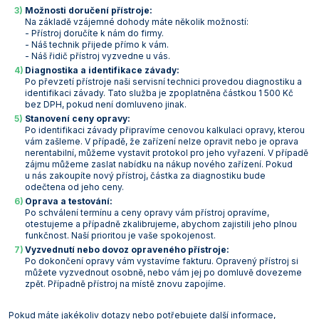
Možnosti doručení přístroje:
Vlastnosti skla a porcelánu
Zátky a uzávěry
Teploměry, vlhkoměry a další přístroje pro
Na základě vzájemné dohody máte několik možností:
měření prostředí (klimatu)
- Přístroj doručíte k nám do firmy.
Zkumavky
Zkumavky a stojany
- Náš technik přijede přímo k vám.
Titrátory
- Náš řidič přístroj vyzvedne u vás.
Vlastnosti plastů
Diagnostika a identifikace závady:
Po převzetí přístroje naši servisní technici provedou diagnostiku a
Turbidimetry (měření zákalu)
identifikaci závady. Tato služba je zpoplatněna částkou 1 500 Kč
bez DPH, pokud není domluveno jinak.
Váhy
Stanovení ceny opravy:
Po identifikaci závady připravíme cenovou kalkulaci opravy, kterou
Vlhkostní analyzátory - váhy sušicí
vám zašleme. V případě, že zařízení nelze opravit nebo je oprava
nerentabilní, můžeme vystavit protokol pro jeho vyřazení. V případě
zájmu můžeme zaslat nabídku na nákup nového zařízení. Pokud
Viskozimetry
u nás zakoupíte nový přístroj, částka za diagnostiku bude
odečtena od jeho ceny.
Oprava a testování:
Po schválení termínu a ceny opravy vám přístroj opravíme,
otestujeme a případně zkalibrujeme, abychom zajistili jeho plnou
funkčnost. Naší prioritou je vaše spokojenost.
Vyzvednutí nebo dovoz opraveného přístroje:
Po dokončení opravy vám vystavíme fakturu. Opravený přístroj si
můžete vyzvednout osobně, nebo vám jej po domluvě dovezeme
zpět. Případně přístroj na místě znovu zapojíme.
Pokud máte jakékoliv dotazy nebo potřebujete další informace,