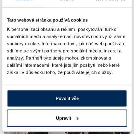
Malé laboratorní chladničky a mrazničky Liebherr:
Tato webová stránka používá cookies
Maximální bezpečnost na minimálním prostoru
27.7.2026
# Nový sortiment
# Články
K personalizaci obsahu a reklam, poskytování funkcí
Stolní, podstavná, nebo vestavná?
sociálních médií a analýze naší návštěvnosti využíváme
soubory cookie. Informace o tom, jak náš web používáte,
Celý článek
sdílíme se svými partnery pro sociální média, inzerci a
analýzy. Partneři tyto údaje mohou zkombinovat s
dalšími informacemi, které jste jim poskytli nebo které
získali v důsledku toho, že používáte jejich služby.
Povolit vše
Upravit