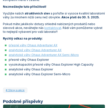
Vlastnosti skla a porcelánu
Zátky a uzávěry
Teploměry, vlhkoměry a další přístroje pro
Nezmeškejte tuto příležitost!
měření prostředí (klimatu)
Využijte našich
atraktivních slev
a pořiďte si vysoce kvalitní laboratorní
Zkumavky
Zkumavky a stojany
váhy za mnohem nižší cenu než obvykle.
Akce platí do 30. 5. 2025.
Titrátory
Vlastnosti plastů
Pokud máte jakékoliv dotazy ohledně nabízených produktů nebo
slevové akce, neváhejte nás
Turbidimetry (měření zákalu)
kontaktovat
. Rádi vám pomůžeme vybrat
to nejlepší vybavení pro vaši laboratoř!
Váhy
Rychlý odkaz na produkty:
přesné váhy Ohaus Adventurer AX
Vlhkostní analyzátory - váhy sušicí
analytické váhy Ohaus Adventurer AX
analytické váhy Ohaus Adventurer AX Semi-Micro
Viskozimetry
přesné váhy Ohaus Explorer
vysokokapacitní přesné váhy Ohaus Explorer High Capacity
analytické váhy Ohaus Explorer
analytické váhy Ohaus Explorer Semi-Micro
# Slevy a akce
Podobné příspěvky