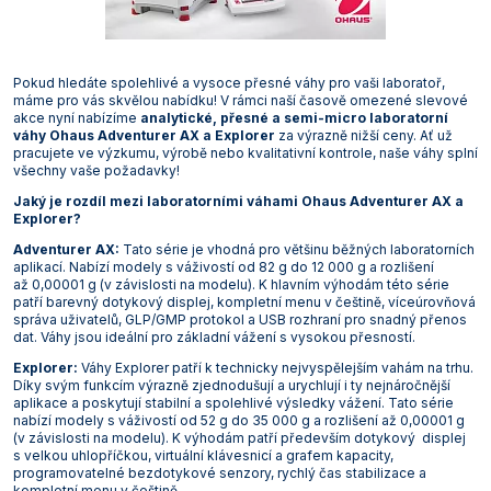
Vakuová filtrace
Informace a legislativa
Předlohy
Láhve
Širokohrdlé
Misky žíhací
Těsnění GUKO
Válce preparátní
Spojky hadicové
Láhve kapací
Lopatky, lžičky, kopistě a špachtle
Podložky protiskluzové
Vzorkovače násoskové
Korkovrty
Míchačky magnetické s ohřevem Ohaus
Mlýny nožové Retsch
Odparky rotační vakuové
Třepačky Witeg
Vývěvy membránové KNF
Lázně Witeg
Mrazničky laboratorní Liebherr
Pece
Termostaty oběhové Julabo
Průvodce výběrem konduktometru
Mikroskopy
Elektrody pH XS
Stolní ABBE
Teploměry venkovní a pokojové
Analytické Kern
Smíšené estery celulózy
Stříkačky a jehly
Rohože
Pracovní obuv
Senzorické boxy
Pokud hledáte spolehlivé a vysoce přesné váhy pro vaši laboratoř,
Vložky přechodové
Úzkohrdlé
Misky a nádoby
Nálevky Büchnerovy
Vývěvy vodní
Svorky a tlačky
Misky a podnosy
Nálevky a násypky
Vzorkovače pro farmacii
Míchačky magnetické bez ohřevu Witeg
Mlýny rotorové Retsch
Reaktorové systémy
Třepačky s ohřevem
Vývěvy membránové Lavat
Lázně WSL
Mrazničky laboratorní Q-Cell
Sterilizátory horkovzdušné
Termostaty oběhové Krüss
Mineralizátory a termoreaktory
Elektrody ORP Mettler Toledo
Teploměry vpichové
Přesné Kern
Špičky pipetovací
Vybavení provozu
Rukavice a chňapky
Projekty a realizace
máme pro vás skvělou nabídku! V rámci naší časově omezené slevové
akce nyní nabízíme
analytické, přesné a semi-micro laboratorní
Zátky
Zásobní
Ostatní laboratorní sklo
Tloučky
Nádoby na vzorky
Ostatní pomůcky
Míchačky magnetické s ohřevem Witeg
Mlýny střižné Retsch
Třepačky
Průvodce výběrem třepačky
Vývěvy membránové Vacuubrand
Mrazničky pro farmacii
Sterilizátory parní (autoklávy)
Termostaty oběhové Lauda
Minutky a stopky
Elektrody ORP Theta 90
Teploměry/vlhkoměry Comet
Předvážky a kapesní váhy Kern
Zástěry
váhy Ohaus Adventurer AX a Explorer
za výrazně nižší ceny. Ať už
pracujete ve výzkumu, výrobě nebo kvalitativní kontrole, naše váhy splní
Svorky pro fixaci zábrusů
Pipety
Nádoby kovové
Plasty odměrné
Průvodce výběrem magnetické míchačky
Mlýny hmoždířové Retsch
Vývěvy, vakuové stanice a zařízení pro filtraci
Vývěvy rotační olejové Lavat
Sušárny laboratorní
Termostaty oběhové Witeg
Multimetry
Elektrody ORP WTW
Teploměry/vlhkoměry Testo
Technické Kern
všechny vaše požadavky!
Jaký je rozdíl mezi laboratorními váhami Ohaus Adventurer AX a
Tuky a návleky na zábrusy
Porcelán
Nosiče na láhve a přenosky
Plasty pro mikrobiologii
Mlýny ultraodstředivé Retsch
Vývěvy rotační olejové Vacuubrand
Sušárny průmyslové
Oximetry
Elektrody ORP XS
Záznamníky teploty a vlhkosti Comet
Příslušenství pro váhy Kern
Explorer?
Adventurer AX:
Tato série je vhodná pro většinu běžných laboratorních
Přístroje
Střičky
Pomůcky pro kryogeniku
Děliče vzorků Retsch
Vývěvy rotační bezolejové Vacuubrand
Systémy rozkladné pro stanovení dusíku, tuků,
pH metry
pH pufry, standardy a roztoky
Záznamníky teploty a vlhkosti Testo
aplikací. Nabízí modely s váživostí od 82 g do 12 000 g a rozlišení
kyanidů
až 0,00001 g (v závislosti na modelu). K hlavním výhodám této série
Sklo pro filtraci
Pomůcky pro odběr vzorků
Drtiče čelisťové Retsch
Průvodce výběrem vývěvy a vakuové stanice
Průvodce výběrem pH metru
Počítadla kolonií a luminometry
patří barevný dotykový displej, kompletní menu v češtině, víceúrovňová
Termostaty blokové
správa uživatelů, GLP/GMP protokol a USB rozhraní pro snadný přenos
dat. Váhy jsou ideální pro základní vážení s vysokou přesností.
Sklo pro mikrobiologii
Pomůcky pro pipetování
Podavače vibrační Retsch
Průvodce výběrem pH elektrody
Polarimetry
Termostaty oběhové
Explorer:
Váhy Explorer patří k technicky nejvyspělejším vahám na trhu.
Sklo pro vážení
Pomůcky pro školy
Refraktometry
Díky svým funkcím výrazně zjednodušují a urychlují i ty nejnáročnější
aplikace a poskytují stabilní a spolehlivé výsledky vážení. Tato série
Topné desky
nabízí modely s váživostí od 52 g do 35 000 g a rozlišení až 0,00001 g
Teploměry
Pomůcky pro vážení
Spektrofotometry
(v závislosti na modelu). K výhodám patří především dotykový displej
Topná hnízda
s velkou uhlopříčkou, virtuální klávesnicí a grafem kapacity,
Válce
Stojany, držáky, svorky a kruhy
Stanovení biologické spotřeby kyslíku (BSK)
programovatelné bezdotykové senzory, rychlý čas stabilizace a
Výrobníky ledu
kompletní menu v češtině.