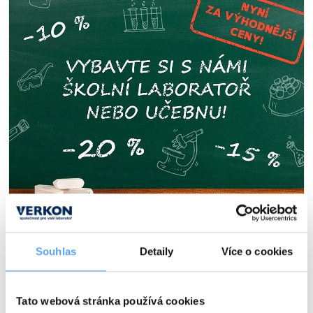
Připravte laboratoře na nový školní rok: Nyní
se slevou až 20 %!
Souhlas
Detaily
Více o cookies
8.7.2026
# Slevy a akce
Vybavte školní laboratoř nebo učebnu kvalitními pomůckami a
přístroji za skvělé ceny.
Tato webová stránka používá cookies