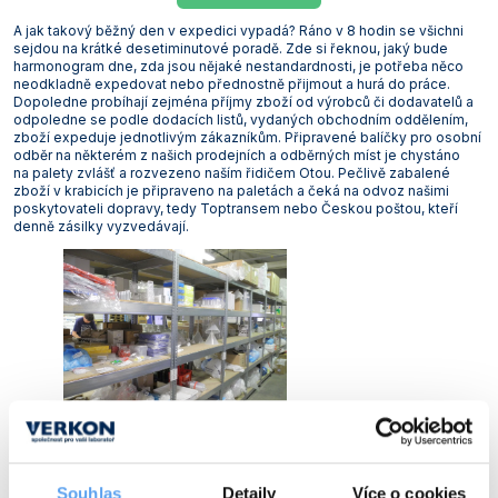
Vlastnosti skla a porcelánu
Zátky a uzávěry
Teploměry, vlhkoměry a další přístroje pro
A jak takový běžný den v expedici vypadá? Ráno v 8 hodin se všichni
měření prostředí (klimatu)
sejdou na krátké desetiminutové poradě. Zde si řeknou, jaký bude
Zkumavky
Zkumavky a stojany
harmonogram dne, zda jsou nějaké nestandardnosti, je potřeba něco
neodkladně expedovat nebo přednostně přijmout a hurá do práce.
Titrátory
Dopoledne probíhají zejména příjmy zboží od výrobců či dodavatelů a
Vlastnosti plastů
odpoledne se podle dodacích listů, vydaných obchodním oddělením,
Turbidimetry (měření zákalu)
zboží expeduje jednotlivým zákazníkům. Připravené balíčky pro osobní
odběr na některém z našich prodejních a odběrných míst je chystáno
Váhy
na palety zvlášť a rozvezeno naším řidičem Otou. Pečlivě zabalené
zboží v krabicích je připraveno na paletách a čeká na odvoz našimi
poskytovateli dopravy, tedy Toptransem nebo Českou poštou, kteří
Vlhkostní analyzátory - váhy sušicí
denně zásilky vyzvedávají.
Viskozimetry
Souhlas
Detaily
Více o cookies