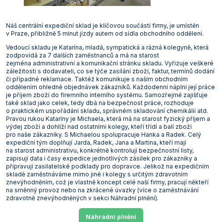
Vakuová filtrace
Informace a legislativa
Předlohy
Láhve
Širokohrdlé
Misky žíhací
Těsnění GUKO
Válce preparátní
Spojky hadicové
Láhve kapací
Lopatky, lžičky, kopistě a špachtle
Podložky protiskluzové
Vzorkovače násoskové
Korkovrty
Míchačky magnetické s ohřevem Ohaus
Mlýny nožové Retsch
Odparky rotační vakuové
Třepačky Witeg
Vývěvy membránové KNF
Lázně Witeg
Mrazničky laboratorní Liebherr
Pece
Termostaty oběhové Julabo
Průvodce výběrem konduktometru
Mikroskopy
Elektrody pH XS
Stolní ABBE
Teploměry venkovní a pokojové
Analytické Kern
Smíšené estery celulózy
Stříkačky a jehly
Rohože
Pracovní obuv
Senzorické boxy
Náš centrální expediční sklad je klíčovou součástí firmy, je umístěn
v Praze, přibližně 5 minut jízdy autem od sídla obchodního oddělení.
Vložky přechodové
Úzkohrdlé
Misky a nádoby
Nálevky Büchnerovy
Vývěvy vodní
Svorky a tlačky
Misky a podnosy
Nálevky a násypky
Vzorkovače pro farmacii
Míchačky magnetické bez ohřevu Witeg
Mlýny rotorové Retsch
Reaktorové systémy
Třepačky s ohřevem
Vývěvy membránové Lavat
Lázně WSL
Mrazničky laboratorní Q-Cell
Sterilizátory horkovzdušné
Termostaty oběhové Krüss
Mineralizátory a termoreaktory
Elektrody ORP Mettler Toledo
Teploměry vpichové
Přesné Kern
Špičky pipetovací
Vybavení provozu
Rukavice a chňapky
Projekty a realizace
Vedoucí skladu je Katarína, mladá, sympatická a rázná kolegyně, která
zodpovídá za 7 dalších zaměstnanců a má na starost
Zátky
Zásobní
Ostatní laboratorní sklo
Tloučky
Nádoby na vzorky
Ostatní pomůcky
Míchačky magnetické s ohřevem Witeg
Mlýny střižné Retsch
Třepačky
Průvodce výběrem třepačky
Vývěvy membránové Vacuubrand
Mrazničky pro farmacii
Sterilizátory parní (autoklávy)
Termostaty oběhové Lauda
Minutky a stopky
Elektrody ORP Theta 90
Teploměry/vlhkoměry Comet
Předvážky a kapesní váhy Kern
Zástěry
zejména administrativní a komunikační stránku skladu. Vyřizuje veškeré
záležitosti s dodavateli, co se týče zasílání zboží, faktur, termínů dodání
Svorky pro fixaci zábrusů
Pipety
Nádoby kovové
Plasty odměrné
Průvodce výběrem magnetické míchačky
Mlýny hmoždířové Retsch
Vývěvy, vakuové stanice a zařízení pro filtraci
Vývěvy rotační olejové Lavat
Sušárny laboratorní
Termostaty oběhové Witeg
Multimetry
Elektrody ORP WTW
Teploměry/vlhkoměry Testo
Technické Kern
či případné reklamace. Taktéž komunikuje s naším obchodním
oddělením ohledně objednávek zákazníků. Každodenní náplní její práce
je příjem zboží do firemního interního systému. Samozřejmě zajišťuje
Tuky a návleky na zábrusy
Porcelán
Nosiče na láhve a přenosky
Plasty pro mikrobiologii
Mlýny ultraodstředivé Retsch
Vývěvy rotační olejové Vacuubrand
Sušárny průmyslové
Oximetry
Elektrody ORP XS
Záznamníky teploty a vlhkosti Comet
Příslušenství pro váhy Kern
také sklad jako celek, tedy dbá na bezpečnost práce, rozhoduje
o praktickém uspořádání skladu, správném skladování chemikálií atd.
Přístroje
Střičky
Pomůcky pro kryogeniku
Děliče vzorků Retsch
Vývěvy rotační bezolejové Vacuubrand
Systémy rozkladné pro stanovení dusíku, tuků,
pH metry
pH pufry, standardy a roztoky
Záznamníky teploty a vlhkosti Testo
Pravou rukou Kataríny je Michaela, která má na starost fyzický příjem a
kyanidů
výdej zboží a dohlíží nad ostatními kolegy, kteří třídí a balí zboží
Sklo pro filtraci
Pomůcky pro odběr vzorků
Drtiče čelisťové Retsch
Průvodce výběrem vývěvy a vakuové stanice
Průvodce výběrem pH metru
Počítadla kolonií a luminometry
pro naše zákazníky. S Michaelou spolupracuje Hanka a Radek. Celý
expediční tým doplňují Jarda, Radek, Jana a Martina, kteří mají
Termostaty blokové
na starost administrativu, konkrétně kontrolují bezpečnostní listy,
Sklo pro mikrobiologii
Pomůcky pro pipetování
Podavače vibrační Retsch
Průvodce výběrem pH elektrody
Polarimetry
zapisují data i časy expedice jednotlivých zásilek pro zákazníky a
Termostaty oběhové
připravují zasilatelské podklady pro dopravce. Jelikož na expedičním
Sklo pro vážení
Pomůcky pro školy
Refraktometry
skladě zaměstnáváme mimo jiné i kolegy s určitým zdravotním
znevýhodněním, což je vlastně koncept celé naší firmy, pracují někteří
Topné desky
na směnný provoz nebo na zkrácené úvazky (více o zaměstnávání
Teploměry
Pomůcky pro vážení
Spektrofotometry
zdravotně znevýhodněných v sekci Náhradní plnění).
Topná hnízda
Válce
Stojany, držáky, svorky a kruhy
Stanovení biologické spotřeby kyslíku (BSK)
Náhradní plnění
Výrobníky ledu