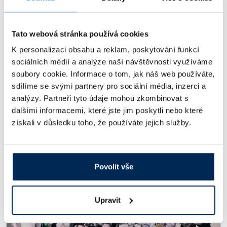
Tato webová stránka používá cookies
K personalizaci obsahu a reklam, poskytování funkcí
A co mi na sebe mimopracovně prozradila vedoucí expedice Katarína?
Divte se, nebo ne, ale je to workoholička, v práci má vysoké nasazení,
sociálních médií a analýze naší návštěvnosti využíváme
neodpočívá příliš ani doma a neustále něco vytváří. Mezi její záliby a
soubory cookie. Informace o tom, jak náš web používáte,
koníčky patří zvířata, a to zejména psi. Dále počítače a technika obecně
a párkrát ročně pořádný relax na pěkné dovolené.
sdílíme se svými partnery pro sociální média, inzerci a
analýzy. Partneři tyto údaje mohou zkombinovat s
dalšími informacemi, které jste jim poskytli nebo které
# Lidé ve firmě
získali v důsledku toho, že používáte jejich služby.
Podobné příspěvky
Povolit vše
Upravit