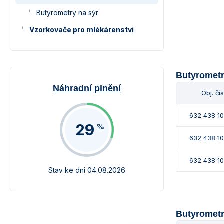
Butyrometry na sýr
Vzorkovače pro mlékárenství
Butyrometr
Náhradní plnění
Obj. čís
632 438 1
29
%
632 438 1
632 438 1
Stav ke dni 04.08.2026
Butyrometr