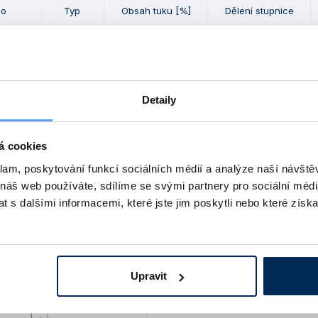
lo
Typ
Obsah tuku [%]
Dělení stupnice
2 020
7333-OL
0 – 20
0,5
4 020
7334-OL
0 – 40
0,5
Detaily
5 520
7335-OL
0 – 55
0,5
á cookies
klam, poskytování funkcí sociálních médií a analýze naší návšt
 produktu a další produkty z kapitoly
 náš web používáte, sdílíme se svými partnery pro sociální média
 s dalšími informacemi, které jste jim poskytli nebo které získa
Upravit