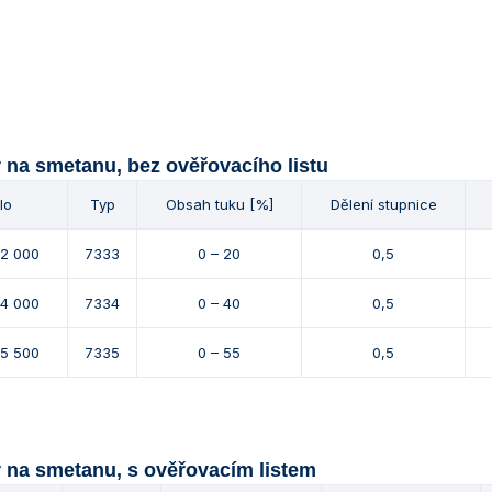
 na smetanu, bez ověřovacího listu
lo
Typ
Obsah tuku [%]
Dělení stupnice
02 000
7333
0 – 20
0,5
04 000
7334
0 – 40
0,5
05 500
7335
0 – 55
0,5
 na smetanu, s ověřovacím listem