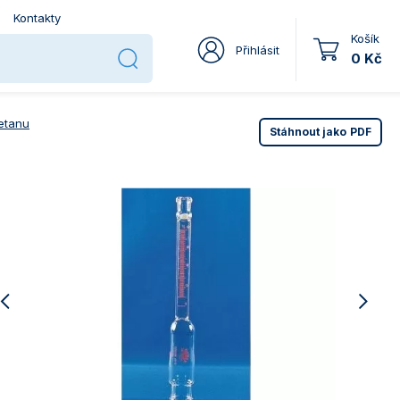
Kontakty
Košík
Přihlásit
0 Kč
etanu
Stáhnout jako
PDF