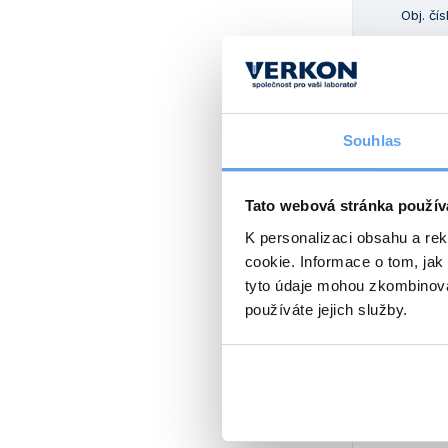
Obj. čís
632 438 10
632 438 10
Souhlas
632 438 10
Tato webová stránka použív
K personalizaci obsahu a re
Alternativy
cookie. Informace o tom, jak
tyto údaje mohou zkombinovat
používáte jejich služby.