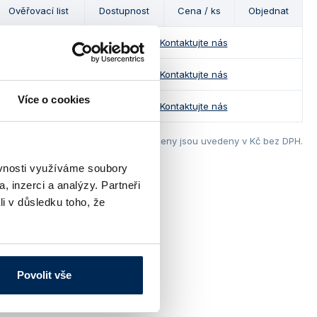
Ověřovací list
Dostupnost
Cena / ks
Objednat
ANO
Kontaktujte nás
ANO
Kontaktujte nás
Více o cookies
ANO
Kontaktujte nás
Ceny jsou uvedeny v Kč bez DPH.
ěvnosti využíváme soubory
, inzerci a analýzy. Partneři
li v důsledku toho, že
Povolit vše