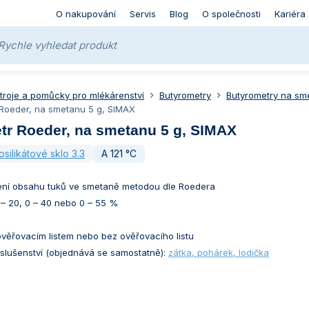
O nakupování
Servis
Blog
O společnosti
Kariéra
stroje a pomůcky pro mlékárenství
Butyrometry
Butyrometry na sm
 Roeder, na smetanu 5 g, SIMAX
tr Roeder, na smetanu 5 g, SIMAX
osilikátové sklo 3.3
A 121 °C
ení obsahu tuků ve smetaně metodou dle Roedera
 – 20, 0 – 40 nebo 0 – 55 %
ověřovacím listem nebo bez ověřovacího listu
říslušenství (objednává se samostatně):
zátka, pohárek, lodička