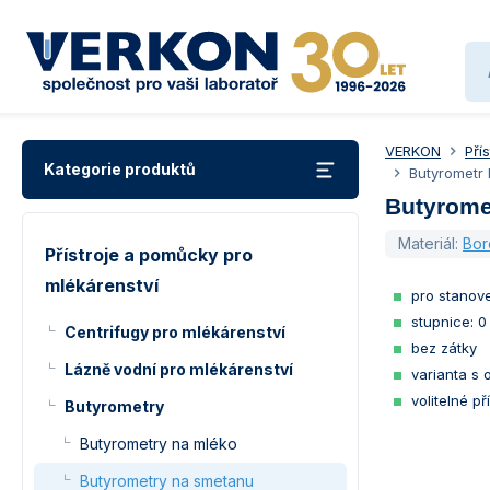
VERKON
Pří
Kategorie produktů
Butyrometr
Butyrome
Materiál:
Bor
Přístroje a pomůcky pro
mlékárenství
pro stanov
stupnice: 0
Centrifugy pro mlékárenství
bez zátky
Lázně vodní pro mlékárenství
varianta s 
volitelné p
Butyrometry
Butyrometry na mléko
Butyrometry na smetanu