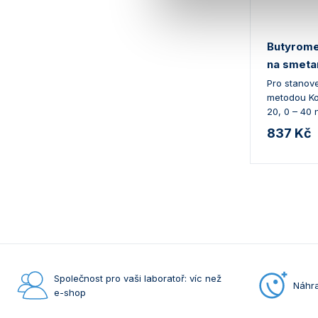
Butyrome
na smeta
Pro stanov
metodou Ko
20, 0 – 40 
837 Kč
Společnost pro vaši laboratoř: víc než
Náhra
e-shop