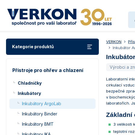
VERKON
Pří
Kategorie produktů
Inkubátor A
Inkubátor
Výrobci a z
Přístroje pro ohřev a chlazení
Laboratorní in
Chladničky
cirkulací vzdu
bezpečné zprac
Inkubátory
v biochemickýc
laboratořích. 
Inkubátory ArgoLab
Inkubátory Binder
Základní 
Inkubátory BMT
3 velikosti
teplotní ro
Inkubátory IKA