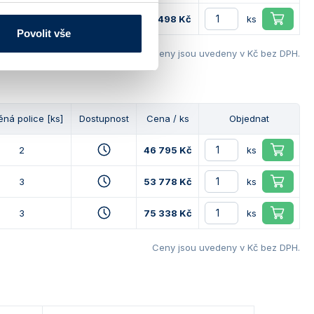
3
67 498 Kč
ks
Povolit vše
Ceny jsou uvedeny v Kč bez DPH.
ěná police [ks]
Dostupnost
Cena / ks
Objednat
2
46 795 Kč
ks
3
53 778 Kč
ks
3
75 338 Kč
ks
Ceny jsou uvedeny v Kč bez DPH.