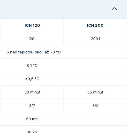
ICN 120
ICN 200
120 l
200 l
+5 nad teplotou okolí až 70 °C
0,1 °C
±0,5 °C
30 minut
35 minut
3/7
3/9
50 mm
10 kg