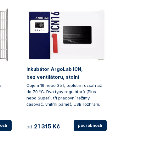
Inkubátor ArgoLab ICN,
bez ventilátoru, stolní
a.
Objem 16 nebo 35 l, teplotní rozsah až
do 70 °C. Dva typy regulátorů (Plus
nebo Super), tři pracovní režimy,
časovač, vnitřní paměť, USB rozhraní.
osti
21 315 Kč
podrobnosti
od