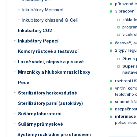
přirozená c
Inkubátory Memmert
3 pracovní 
základn
Inkubátory chlazené Q-Cell
program
Inkubátory CO2
vícekro
Inkubátory třepací
časovač, ak
2 typy regu
Komory růstové a testovací
Plus
s 
Lázně vodní, olejové a pískové
Super
s
Mrazničky a hlubokomrazicí boxy
nastave
rozhraní US
Pece
vnitřní kom
Sterilizátory horkovzdušné
teplotního č
snadné čišt
Sterilizátory parní (autoklávy)
bezpečnostn
Sušárny laboratorní
informace 
police neb
Sušárny průmyslové
Systémy rozkladné pro stanovení