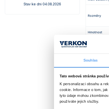
Stav ke dni 04.08.2026
Rozměry
Hmotnost
Napájení
V naší na
Souhlas
Inkubátory
Tato webová stránka použív
Obj. číslo
K personalizaci obsahu a re
cookie. Informace o tom, jak
408 864 121 
tyto údaje mohou zkombinovat
používáte jejich služby.
408 864 121 