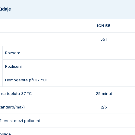
údaje
ICN 55
55 l
Rozsah:
Rozlišení:
Homogenita při 37 °C:
 na teplotu 37 °C
25 minut
standard/max)
2/5
álenost mezi policemi
police