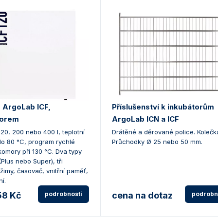
 ArgoLab ICF,
Příslušenství k inkubátorům
torem
ArgoLab ICN a ICF
20, 200 nebo 400 l, teplotní
Drátěné a děrované police. Kolečk
do 80 °C, program rychlé
Průchodky Ø 25 nebo 50 mm.
 komory při 130 °C. Dva typy
(Plus nebo Super), tři
žimy, časovač, vnitřní paměť,
í.
58 Kč
podrobnosti
cena na dotaz
podrobn