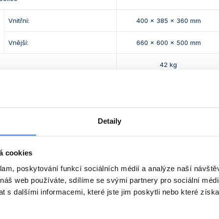
Vnitřní:
400 x 385 x 360 mm
Vnější:
660 x 600 x 500 mm
42 kg
bídce najdete i
maloobjemové stolní inkubátory ICN
.
Detaily
 ICN s regulátorem Plus
á cookies
Typ
Objem [l]
Teplotní rozsah [°C]
Drátě
klam, poskytování funkcí sociálních médií a analýze naší návšt
 náš web používáte, sdílíme se svými partnery pro sociální média
022
ICN 55 Plus
55
+5 nad teplotou okolí až 70
 s dalšími informacemi, které jste jim poskytli nebo které získa
032
ICN 120 Plus
120
+5 nad teplotou okolí až 70