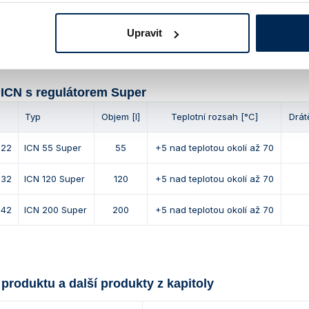
042
ICN 200 Plus
200
+5 nad teplotou okolí až 70
Upravit
 ICN s regulátorem Super
Typ
Objem [l]
Teplotní rozsah [°C]
Drát
322
ICN 55 Super
55
+5 nad teplotou okolí až 70
332
ICN 120 Super
120
+5 nad teplotou okolí až 70
342
ICN 200 Super
200
+5 nad teplotou okolí až 70
 produktu a další produkty z kapitoly