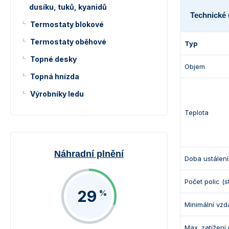
dusíku, tuků, kyanidů
Technické 
Termostaty blokové
Termostaty oběhové
Typ
Topné desky
Objem
Topná hnízda
Výrobníky ledu
Teplota
Náhradní plnění
Doba ustálení
Počet polic (
29
%
Minimální vzd
Max. zatížení 