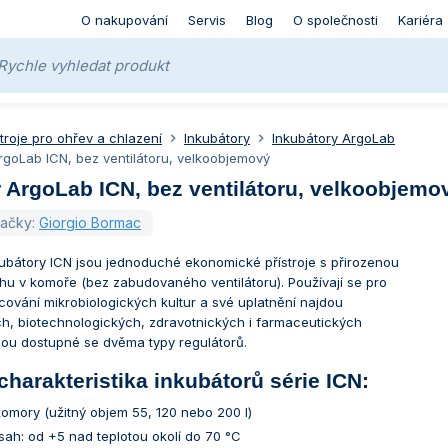
O nakupování
Servis
Blog
O společnosti
Kariéra
stroje pro ohřev a chlazení
Inkubátory
Inkubátory ArgoLab
rgoLab ICN, bez ventilátoru, velkoobjemový
 ArgoLab ICN, bez ventilátoru, velkoobjemo
načky:
Giorgio Bormac
kubátory ICN jsou jednoduché ekonomické přístroje s přirozenou
chu v komoře (bez zabudovaného ventilátoru). Používají se pro
ování mikrobiologických kultur a své uplatnění najdou
h, biotechnologických, zdravotnických i farmaceutických
Jsou dostupné se dvěma typy regulátorů.
charakteristika inkubátorů série ICN:
 komory (užitný objem 55, 120 nebo 200 l)
zsah: od +5 nad teplotou okolí do 70 °C