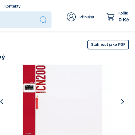
Kontakty
Košík
Přihlásit
0 Kč
Stáhnout jako
PDF
vý