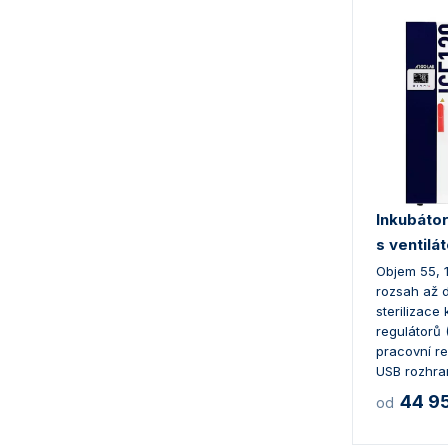
Inkubátor
s ventilá
Objem 55, 1
rozsah až 
sterilizace
regulátorů 
pracovní re
USB rozhran
44 9
od