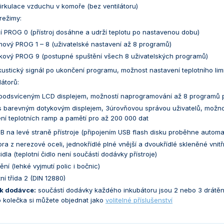
irkulace vzduchu v komoře (bez ventilátoru)
režimy:
í PROG 0 (přístroj dosáhne a udrží teplotu po nastavenou dobu)
ový PROG 1 – 8 (uživatelské nastavení až 8 programů)
kový PROG 9 (postupné spuštění všech 8 uživatelských programů)
ustický signál po ukončení programu, možnost nastavení teplotního limi
látorů:
podsvíceným LCD displejem, možností naprogramování až 8 programů po
 barevným dotykovým displejem, 3úrovňovou správou uživatelů, možno
ní teplotních ramp a pamětí pro až 200 000 dat
B na levé straně přístroje (připojením USB flash disku proběhne automa
ora z nerezové oceli, jednokřídlé plné vnější a dvoukřídlé skleněné vn
idla (teplotní čidlo není součástí dodávky přístroje)
ění (lehké vyjmutí polic i bočnic)
í třída 2 (DIN 12880)
k dodávce:
součástí dodávky každého inkubátoru jsou 2 nebo 3 drátěné 
o kolečka si můžete objednat jako
volitelné příslušenství