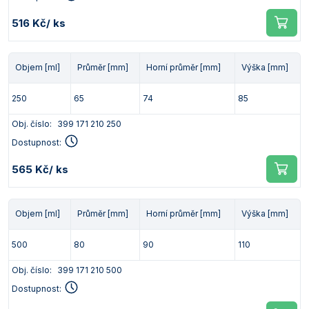
Vlastnosti skla a porcelánu
Zátky a uzávěry
Teploměry, vlhkoměry a další přístroje pro
516 Kč
/ ks
měření prostředí (klimatu)
Zkumavky
Zkumavky a stojany
Titrátory
Vlastnosti plastů
Objem [ml]
Průměr [mm]
Horní průměr [mm]
Výška [mm]
Turbidimetry (měření zákalu)
250
65
74
85
Váhy
Obj. číslo:
399 171 210 250
Vlhkostní analyzátory - váhy sušicí
Dostupnost:
Viskozimetry
565 Kč
/ ks
Objem [ml]
Průměr [mm]
Horní průměr [mm]
Výška [mm]
500
80
90
110
Obj. číslo:
399 171 210 500
Dostupnost: