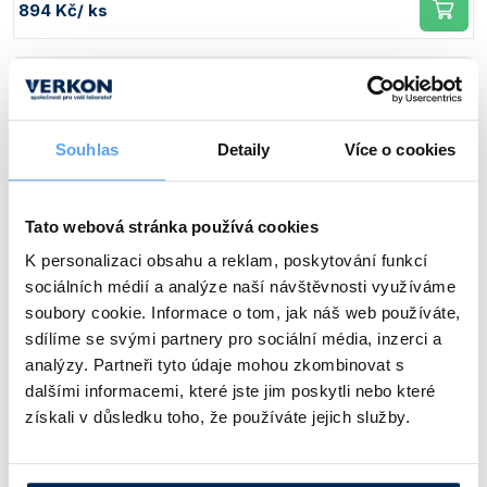
894 Kč
/ ks
Objem [ml]
Průměr [mm]
Horní průměr [mm]
Výška [mm]
1000
100
112
130
Souhlas
Detaily
Více o cookies
Obj. číslo:
399 171 211 000
Dostupnost:
Tato webová stránka používá cookies
1 319 Kč
/ ks
K personalizaci obsahu a reklam, poskytování funkcí
sociálních médií a analýze naší návštěvnosti využíváme
Objem [ml]
Průměr [mm]
Horní průměr [mm]
Výška [mm]
soubory cookie. Informace o tom, jak náš web používáte,
sdílíme se svými partnery pro sociální média, inzerci a
3000
150
169
180
analýzy. Partneři tyto údaje mohou zkombinovat s
dalšími informacemi, které jste jim poskytli nebo které
Obj. číslo:
399 171 213 000
získali v důsledku toho, že používáte jejich služby.
Dostupnost:
1 978 Kč
/ ks