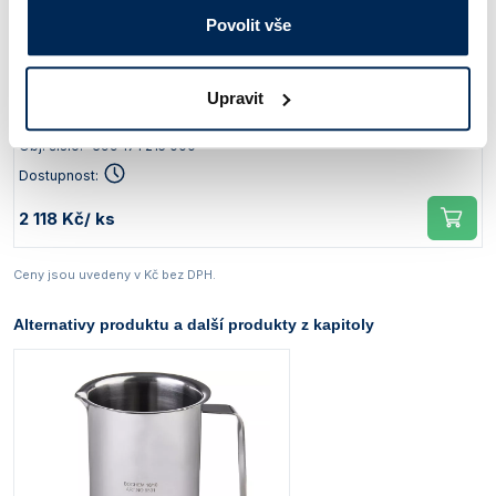
Povolit vše
Objem [ml]
Průměr [mm]
Horní průměr [mm]
Výška [mm]
Upravit
5000
180
202
210
Obj. číslo:
399 171 215 000
Dostupnost:
2 118 Kč
/ ks
Ceny jsou uvedeny v Kč bez DPH.
Alternativy produktu a další produkty z kapitoly