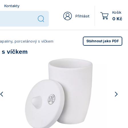
Kontakty
Košík
Přihlásit
0 Kč
apaliny, porcelánový s víčkem
Stáhnout jako
PDF
ý s víčkem