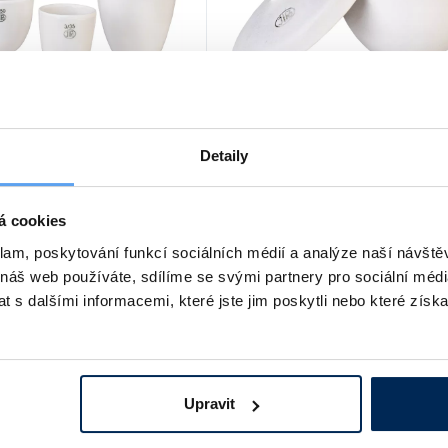
spalovací, porcelánový
Kelímek na puchnutí,
porcelánový s víčkem
dní nebo vysoký. Různé
Detaily
soká odolnost vůči kyselinám
Objem 19 ml. Teplotní odolnost do 
Teplotní odolnost do 1000 °C.
°C.
jednání víčka.
á cookies
č
podrobnosti
51 Kč
podrobn
klam, poskytování funkcí sociálních médií a analýze naší návšt
 náš web používáte, sdílíme se svými partnery pro sociální média
 s dalšími informacemi, které jste jim poskytli nebo které získa
Upravit