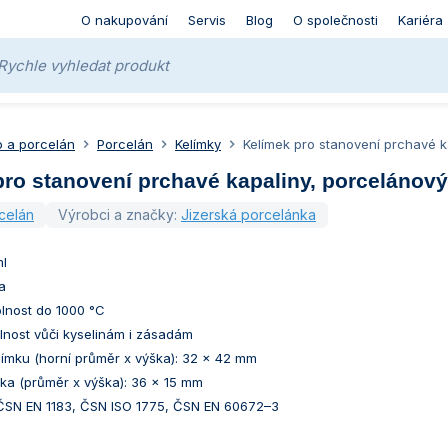
O nakupování
Servis
Blog
O společnosti
Kariéra
o a porcelán
Porcelán
Kelímky
Kelímek pro stanovení prchavé k
pro stanovení prchavé kapaliny, porcelánov
celán
Výrobci a značky:
Jizerská porcelánka
ml
a
olnost do 1000 °C
lnost vůči kyselinám i zásadám
límku (horní průměr x výška): 32 x 42 mm
čka (průměr x výška): 36 x 15 mm
ČSN EN 1183, ČSN ISO 1775, ČSN EN 60672–3