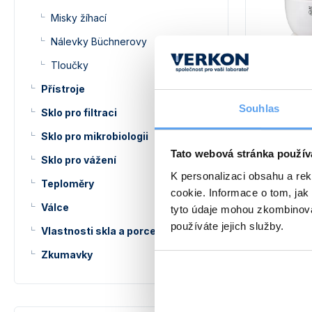
Misky žíhací
Nálevky Büchnerovy
Tloučky
Kelímek 
Přístroje
Nízký, stře
Souhlas
objemy. Vy
Sklo pro filtraci
i zásadám. 
Sklo pro mikrobiologii
Možnost ob
Tato webová stránka použív
44 K
Sklo pro vážení
od
K personalizaci obsahu a re
Teploměry
cookie. Informace o tom, jak
Válce
tyto údaje mohou zkombinovat
používáte jejich služby.
Vlastnosti skla a porcelánu
Zkumavky