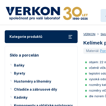
VERKON
Skl
Kategorie produktů
Kelímek 
Materiál:
Por
Sklo a porcelán
objem: 22 
Baňky
včetně víčk
Byrety
teplotní od
vysoká odo
Hustoměry a lihoměry
rozměry ke
Chladiče a zábrusové díly
rozměry ví
dle norem 
Kádinky
Komponenty a sklářské polotovary