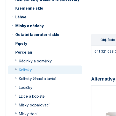
Křemenné sklo
Láhve
Misky a nádoby
Ostatní laboratorní sklo
Obj. číslo
Pipety
641 321 098 
Porcelán
Kádinky a odměrky
Kelímky
Kelímky žíhací a tavicí
Alternativy
Lodičky
Lžíce a kopistě
Misky odpařovací
Misky třecí