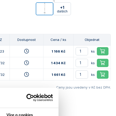
+1
dalších
Z
Dostupnost
Cena / ks
Objednat
/23
1 166 Kč
ks
/32
1 434 Kč
ks
/32
1 661 Kč
ks
Ceny jsou uvedeny v Kč bez DPH.
Více o cookies