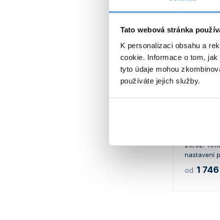
Tato webová stránka použív
K personalizaci obsahu a re
cookie. Informace o tom, jak
tyto údaje mohou zkombinovat
používáte jejich služby.
Kolona c
skleněná,
Borosilikát
400 nebo 6
29/32. Tef
nastavení p
1 746
od