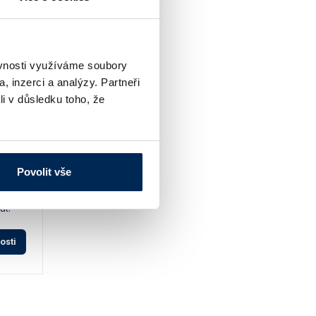
ěvnosti využíváme soubory
, inzerci a analýzy. Partneři
li v důsledku toho, že
Povolit vše
 300,
ut.
osti