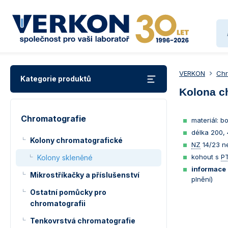
VERKON
Chr
Kategorie produktů
Kolona c
Chromatografie
materiál: bo
délka 200,
Kolony chromatografické
NZ
14/23 n
kohout s
P
Kolony skleněné
informace 
Mikrostříkačky a příslušenství
plnění)
Ostatní pomůcky pro
chromatografii
Tenkovrstvá chromatografie