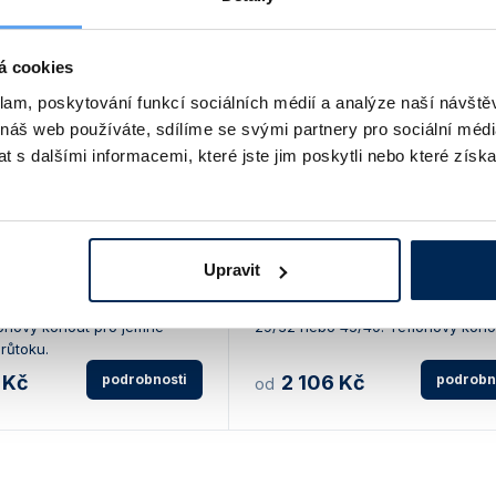
á cookies
klam, poskytování funkcí sociálních médií a analýze naší návšt
 náš web používáte, sdílíme se svými partnery pro sociální média
 s dalšími informacemi, které jste jim poskytli nebo které získa
hromatografická
Kolona chromatografická
 s fritou S1
skleněná, s fritou S0
Upravit
ové sklo 3.3. Délka 200, 300,
Borosilikátové sklo 3.3. Délka 200,
00 mm. NZ 14/23 nebo
500, 750 nebo 1000 mm. NZ 14/23,
lonový kohout pro jemné
29/32 nebo 45/40. Teflonový koho
růtoku.
 Kč
podrobnosti
2 106 Kč
podrobn
od