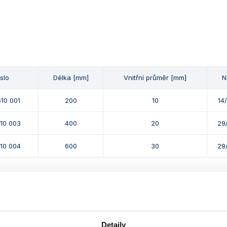
íslo
Délka [mm]
Vnitřní průměr [mm]
N
10 001
200
10
14
610 003
400
20
29
610 004
600
30
29
 produktu a další produkty z kapitoly
Detaily