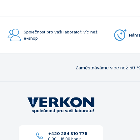
Společnost pro vaši laboratoř: víc než
Náhra
e-shop
Zaměstnáváme více než 50 % 
+420 284 810 775
8:00 - 16:00 hodin