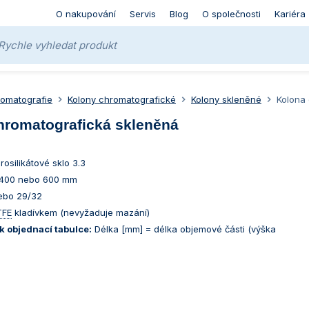
O nakupování
Servis
Blog
O společnosti
Kariéra
omatografie
Kolony chromatografické
Kolony skleněné
Kolona
hromatografická skleněná
rosilikátové sklo 3.3
 400 nebo 600 mm
ebo 29/32
TFE
kladívkem (nevyžaduje mazání)
k objednací tabulce:
Délka [mm] = délka objemové části (výška