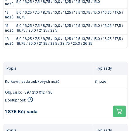
5,0 / 6,25 / 7,5 / 8,75 / 10,0 / 11,25 / 12,5 13,75 / 15,0
nožů
Vlastnosti skla a porcelánu
Zátky a uzávěry
Teploměry, vlhkoměry a další přístroje pro
měření prostředí (klimatu)
12
5,0 / 6,25 / 7,5 / 8,75 / 10,0 / 11,25 / 12,5 13,75 / 15,0 / 16,25 / 17,5 /
Zkumavky
Zkumavky a stojany
nožů
18,75
Titrátory
15
5,0 / 6,25 / 7,5 / 8,75 / 10,0 / 11,25 / 12,5 13,75 / 15,0 / 16,25 / 17,5 /
Vlastnosti plastů
nožů
18,75 / 20,0 / 21,25 / 22,5
Turbidimetry (měření zákalu)
18
5,0 / 6,25 / 7,5 / 8,75 / 10,0 / 11,25 / 12,5 13,75 / 15,0 / 16,25 / 17,5 /
nožů
18,75 / 20,0 / 21,25 / 22,5 / 23,75 / 25,0 / 26,25
Váhy
Vlhkostní analyzátory - váhy sušicí
Viskozimetry
Popis
Typ sady
Korkovrt, sada trubkových nožů
3 nože
Obj. číslo:
397 210 012 430
Dostupnost:
1 875 Kč
/ sada
Popis
Typ sady