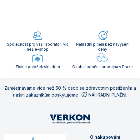
Společnost pro vaši laboratoř: víc
Náhradní plnění bez navýšení
než e-shop
ceny
Tisíce položek skladem
Osobní odběr a prodejna v Praze
Zaměstnáváme více než 50 % osob se zdravotním postižením a
našim zákazníkům poskytujeme
NÁHRADNÍ PLNĚNÍ
.
O nakupování