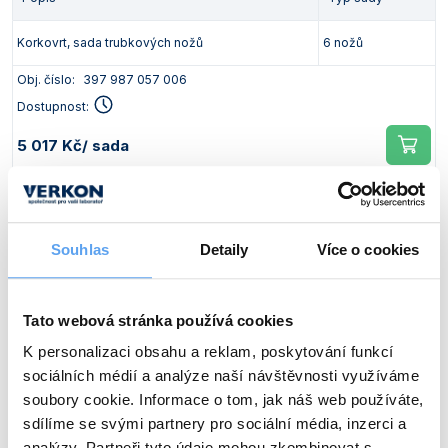
Korkovrt, sada trubkových nožů
6 nožů
Obj. číslo:
397 987 057 006
Dostupnost:
5 017 Kč
/ sada
Popis
Typ sady
Souhlas
Detaily
Více o cookies
Korkovrt, sada trubkových nožů
9 nožů
Obj. číslo:
397 987 057 009
Dostupnost:
Tato webová stránka používá cookies
K personalizaci obsahu a reklam, poskytování funkcí
7 343 Kč
/ sada
sociálních médií a analýze naší návštěvnosti využíváme
soubory cookie. Informace o tom, jak náš web používáte,
Popis
Typ sady
sdílíme se svými partnery pro sociální média, inzerci a
analýzy. Partneři tyto údaje mohou zkombinovat s