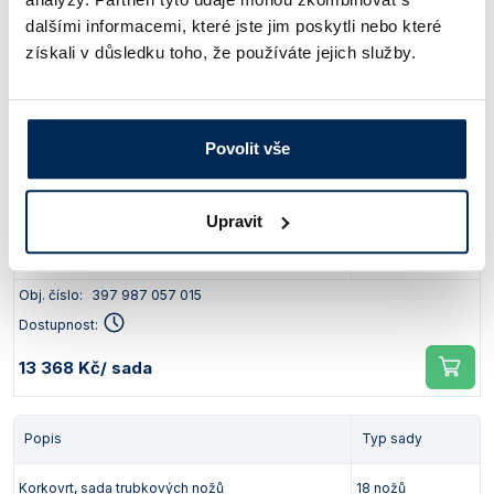
Korkovrt, sada trubkových nožů
12 nožů
dalšími informacemi, které jste jim poskytli nebo které
získali v důsledku toho, že používáte jejich služby.
Obj. číslo:
397 987 057 012
Dostupnost:
10 263 Kč
/ sada
Povolit vše
Popis
Typ sady
Upravit
Korkovrt, sada trubkových nožů
15 nožů
Obj. číslo:
397 987 057 015
Dostupnost:
13 368 Kč
/ sada
Popis
Typ sady
Korkovrt, sada trubkových nožů
18 nožů