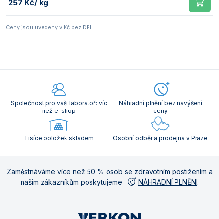
257 Kč
/ kg
Ceny jsou uvedeny v Kč bez DPH.
Společnost pro vaši laboratoř: víc
Náhradní plnění bez navýšení
než e-shop
ceny
Tisíce položek skladem
Osobní odběr a prodejna v Praze
Zaměstnáváme více než 50 % osob se zdravotním postižením a
našim zákazníkům poskytujeme
NÁHRADNÍ PLNĚNÍ
.