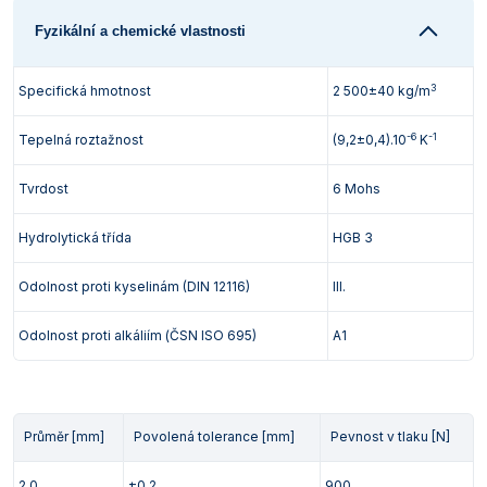
Vlastnosti skla a porcelánu
Zátky a uzávěry
Teploměry, vlhkoměry a další přístroje pro
Fyzikální a chemické vlastnosti
měření prostředí (klimatu)
Zkumavky
Zkumavky a stojany
Titrátory
3
Specifická hmotnost
2 500±40 kg/m
Vlastnosti plastů
Turbidimetry (měření zákalu)
-6
-1
Tepelná roztažnost
(9,2±0,4).10
K
Váhy
Tvrdost
6 Mohs
Vlhkostní analyzátory - váhy sušicí
Hydrolytická třída
HGB 3
Viskozimetry
Odolnost proti kyselinám (DIN 12116)
III.
Odolnost proti alkáliím (ČSN ISO 695)
A1
Průměr [mm]
Povolená tolerance [mm]
Pevnost v tlaku [N]
2,0
±0,2
900