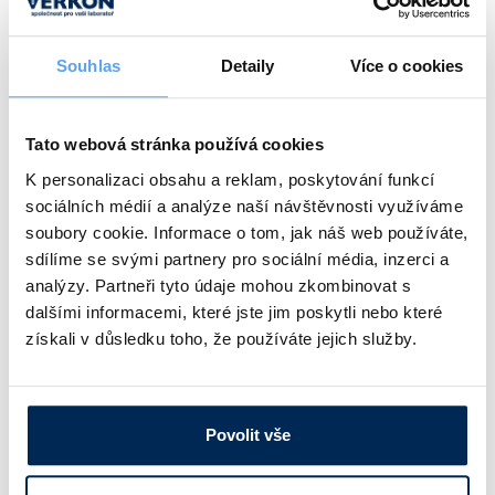
Obj. číslo:
632 645 104 000
Dostupnost:
Souhlas
Detaily
Více o cookies
241 Kč
/ kg
Tato webová stránka používá cookies
Průměr [mm]
Povolená tolerance [mm]
Pevnost v tlaku [N]
K personalizaci obsahu a reklam, poskytování funkcí
sociálních médií a analýze naší návštěvnosti využíváme
5,0
±0,3
2600
soubory cookie. Informace o tom, jak náš web používáte,
Obj. číslo:
632 645 105 000
sdílíme se svými partnery pro sociální média, inzerci a
Dostupnost:
analýzy. Partneři tyto údaje mohou zkombinovat s
dalšími informacemi, které jste jim poskytli nebo které
241 Kč
/ kg
získali v důsledku toho, že používáte jejich služby.
Průměr [mm]
Povolená tolerance [mm]
Pevnost v tlaku [N]
Povolit vše
6,0
±0,3
3600
Obj. číslo:
632 645 106 000