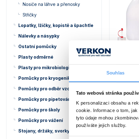
Nosiče na láhve a přenosky
Střičky
Lopatky, lžičky, kopistě a špachtle
Nálevky a násypky
Ostatní pomůcky
Láhev ka
Plasty odměrné
Objem 20, 
2000 ml. Š
Plasty pro mikrobiologii
nebo bez.
Souhlas
Pomůcky pro kryogeniku
11 Kč
od
Pomůcky pro odběr vzorků
Tato webová stránka použív
Pomůcky pro pipetování
K personalizaci obsahu a re
Pomůcky pro školy
cookie. Informace o tom, jak
tyto údaje mohou zkombinovat
Pomůcky pro vážení
používáte jejich služby.
Stojany, držáky, svorky a kruhy