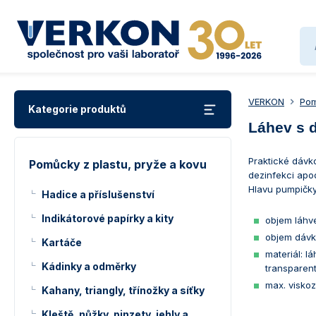
VERKON
Pom
Kategorie produktů
Láhev s 
Praktické dávko
Pomůcky z plastu, pryže a kovu
dezinfekci apo
Hlavu pumpičky
Hadice a příslušenství
Indikátorové papírky a kity
objem láhv
objem dávky
Kartáče
materiál: l
Kádinky a odměrky
transparent
max. viskoz
Kahany, triangly, třínožky a síťky
Kleště, nůžky, pinzety, jehly a