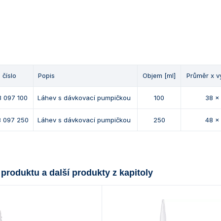
 číslo
Popis
Objem [ml]
Průměr x v
3 097 100
Láhev s dávkovací pumpičkou
100
38 x
3 097 250
Láhev s dávkovací pumpičkou
250
48 x
 produktu a další produkty z kapitoly