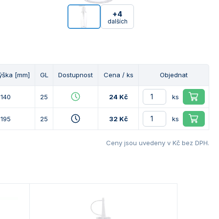
+4
dalších
ýška [mm]
GL
Dostupnost
Cena / ks
Objednat
 140
25
24 Kč
ks
 195
25
32 Kč
ks
Ceny jsou uvedeny v Kč bez DPH.