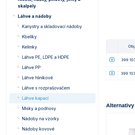
skalpely
Láhve a nádoby
Kanystry a skladovací nádoby
Kbelíky
Obj.
Kelímky
Láhve PE, LDPE a HDPE
399 10
Láhve PP
399 10
Láhve hliníkové
Láhve s rozprašovačem
Láhve kapací
Alternativy
Misky a podnosy
Nádoby na vzorky
Nádoby kovové