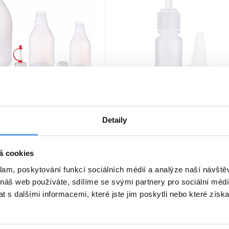
pací bez uzávěru, PE
Láhev kapací včetně uzávěru
HDPE
50, 100, 250, 500, 1000 nebo
roubovací uzávěr s kapátkem
Přesné dávkování kapek. Objem 10
nebo 50 ml. Včetně ochranné krytk
Detaily
podrobnosti
25 Kč
podrobn
od
á cookies
klam, poskytování funkcí sociálních médií a analýze naší návšt
 náš web používáte, sdílíme se svými partnery pro sociální média
 s dalšími informacemi, které jste jim poskytli nebo které získa