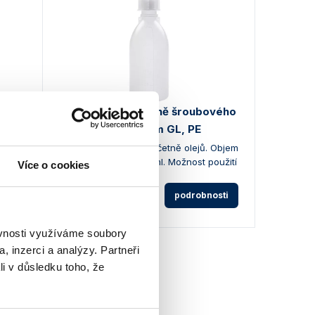
,
Láhev kapací včetně šroubového
uzávěru se závitem GL, PE
, 25
Vhodná na kapaliny, včetně olejů. Objem
y.
100, 250, 500 a 1000 ml. Možnost použití
Více o cookies
štítku (očko na láhvi).
osti
33 Kč
podrobnosti
od
ěvnosti využíváme soubory
, inzerci a analýzy. Partneři
li v důsledku toho, že