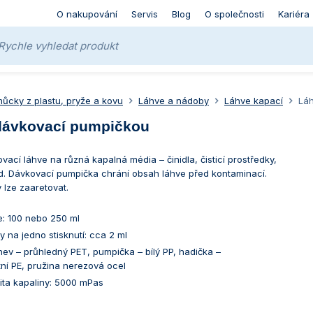
O nakupování
Servis
Blog
O společnosti
Kariéra
ůcky z plastu, pryže a kovu
Láhve a nádoby
Láhve kapací
Láh
dávkovací pumpičkou
vací láhve na různá kapalná média – činidla, čisticí prostředky,
d. Dávkovací pumpička chrání obsah láhve před kontaminací.
 lze zaaretovat.
e: 100 nebo 250 ml
 na jedno stisknutí: cca 2 ml
áhev – průhledný PET, pumpička – bílý PP, hadička –
ní PE, pružina nerezová ocel
ita kapaliny: 5000 mPas