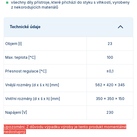
všechny díly přístroje, které přichází do styku s vlhkostí, vyrobeny
Vlastnosti skla a porcelánu
Zátky a uzávěry
Teploměry, vlhkoměry a další přístroje pro
z nekorodujících materiálů
měření prostředí (klimatu)
Zkumavky
Zkumavky a stojany
Titrátory
Technické údaje
Vlastnosti plastů
Turbidimetry (měření zákalu)
Objem [l]
23
Váhy
Max. teplota [°C]
100
Vlhkostní analyzátory - váhy sušicí
Přesnost regulace [°C]
Viskozimetry
±0,1
Vnější rozměry (d x š x h) [mm]
562 x 420 x 345
Vnitřní rozměry (d x š x h) [mm]
350 x 350 x 150
Napájení [V]
230
Upozornění: Z důvodu výpadku výroby je tento produkt momentálně
nedostupný.