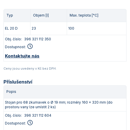
Typ
Objem [l]
Max. teplota [°C]
EL 20 D
23
100
Obj. číslo:
396 321 112 350
Dostupnost:
Kontaktujte nás
Ceny jsou uvedeny v Kč bez DPH.
Příslušenství
Popis
Stojan pro 68 zkumavek o Ø 19 mm; rozměry 160 x 320 mm (do
prostoru vany lze umístit 2 ks)
Obj. číslo:
396 321 112 604
Dostupnost: