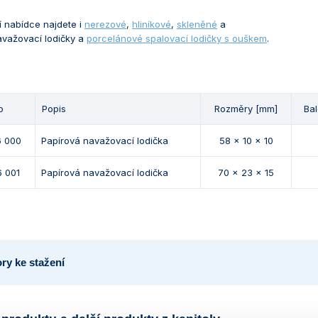
 nabídce najdete i
nerezové
,
hliníkové
,
skleněné
a
važovací lodičky a
porcelánové spalovací lodičky s ouškem
.
o
Popis
Rozměry [mm]
Bal
6 000
Papírová navažovací lodička
58 x 10 x 10
6 001
Papírová navažovací lodička
70 x 23 x 15
ry ke stažení