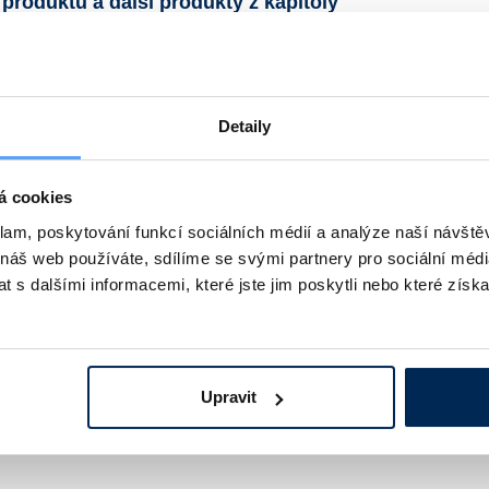
 produktu a další produkty z kapitoly
Detaily
á cookies
klam, poskytování funkcí sociálních médií a analýze naší návšt
 náš web používáte, sdílíme se svými partnery pro sociální média
navažovací nerezová
Lodička navažovací hliníkov
 s dalšími informacemi, které jste jim poskytli nebo které získa
osti, délka 70 – 200 mm.
Délka 70, 90, 105 nebo 120 mm. Ší
á ocel 18/10.
mm. Snadné vysypání vzorku.
Jednoduché čištění.
Kč
podrobnosti
143 Kč
podrobn
od
Upravit