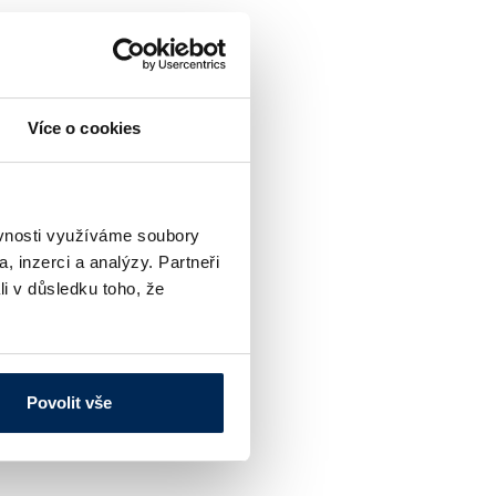
Více o cookies
ěvnosti využíváme soubory
, inzerci a analýzy. Partneři
á
li v důsledku toho, že
řka 32
osti
Povolit vše