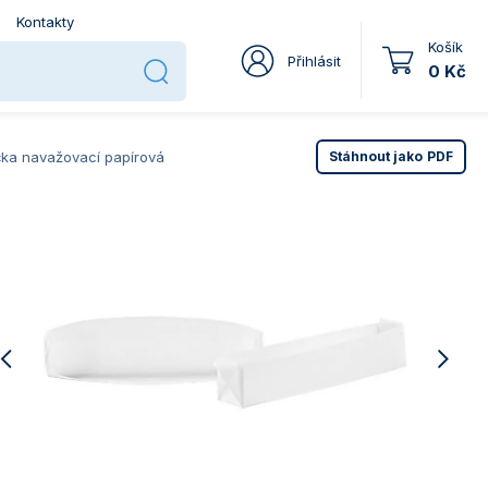
Kontakty
Košík
Přihlásit
0 Kč
čka navažovací papírová
Stáhnout jako
PDF