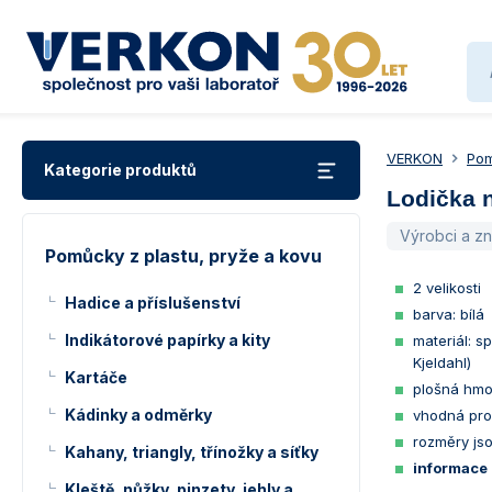
VERKON
Pom
Kategorie produktů
Lodička 
Výrobci a z
Pomůcky z plastu, pryže a kovu
2 velikosti
Hadice a příslušenství
barva: bílá
Indikátorové papírky a kity
materiál: 
Kjeldahl)
Kartáče
plošná hmo
Kádinky a odměrky
vhodná pro 
rozměry jso
Kahany, triangly, třínožky a síťky
informace 
Kleště, nůžky, pinzety, jehly a