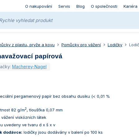
O nakupování
Servis
Blog
O společnosti
Kariéra
ůcky z plastu, pryže a kovu
Pomůcky pro vážení
Lodičky
Lodi
navažovací papírová
načky:
Macherey-Nagel
speciální pergamenový papír bez obsahu dusíku (< 0,01 %
2
tnost 82 g/m
, tloušťka 0,07 mm
vážení viskózních látek
u uvedeny ve tvaru d x š x v
k dodávce:
lodičky jsou dodávány v balení po 100 ks