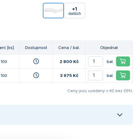
+1
dalších
ení [ks]
Dostupnost
Cena / bal.
Objednat
100
2 800 Kč
bal.
100
3 975 Kč
bal.
Ceny jsou uvedeny v Kč bez DPH.