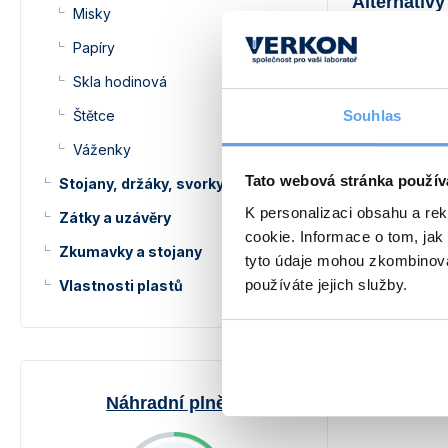
Alternativy
Misky
Papíry
Skla hodinová
Souhlas
Štětce
Váženky
Tato webová stránka použív
Stojany, držáky, svorky a kruhy
K personalizaci obsahu a re
Zátky a uzávěry
cookie. Informace o tom, jak
Zkumavky a stojany
Lodička 
tyto údaje mohou zkombinovat
používáte jejich služby.
Vlastnosti plastů
Různé velik
Chromniklov
239 
od
Náhradní plnění