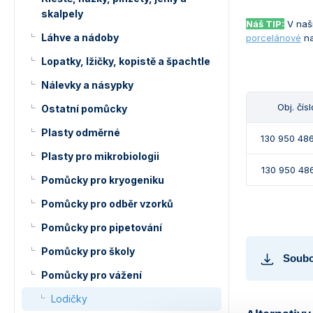
skalpely
Náš TIP:
V naší
Láhve a nádoby
porcelánové
na
Lopatky, lžičky, kopistě a špachtle
Nálevky a násypky
Obj. čísl
Ostatní pomůcky
Plasty odměrné
130 950 48
Plasty pro mikrobiologii
130 950 48
Pomůcky pro kryogeniku
Pomůcky pro odběr vzorků
Pomůcky pro pipetování
Pomůcky pro školy
Soubo
Pomůcky pro vážení
Lodičky