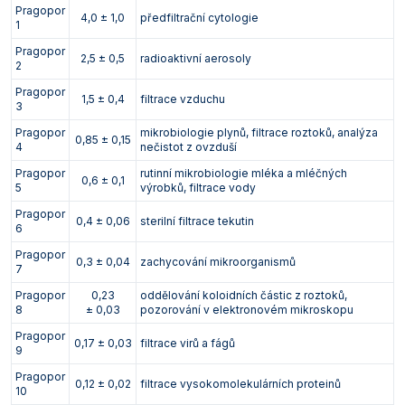
Pragopor
Vlastnosti skla a porcelánu
Zátky a uzávěry
Teploměry, vlhkoměry a další přístroje pro
4,0 ± 1,0
předfiltrační cytologie
1
měření prostředí (klimatu)
Pragopor
Zkumavky
Zkumavky a stojany
2,5 ± 0,5
radioaktivní aerosoly
2
Titrátory
Vlastnosti plastů
Pragopor
1,5 ± 0,4
filtrace vzduchu
Turbidimetry (měření zákalu)
3
Pragopor
mikrobiologie plynů, filtrace roztoků, analýza
Váhy
0,85 ± 0,15
4
nečistot z ovzduší
Pragopor
rutinní mikrobiologie mléka a mléčných
Vlhkostní analyzátory - váhy sušicí
0,6 ± 0,1
5
výrobků, filtrace vody
Viskozimetry
Pragopor
0,4 ± 0,06
sterilní filtrace tekutin
6
Pragopor
0,3 ± 0,04
zachycování mikroorganismů
7
Pragopor
0,23
oddělování koloidních částic z roztoků,
8
± 0,03
pozorování v elektronovém mikroskopu
Pragopor
0,17 ± 0,03
filtrace virů a fágů
9
Pragopor
0,12 ± 0,02
filtrace vysokomolekulárních proteinů
10