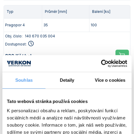
Typ
Průměr [mm]
Balení [ks]
Pragopor 4
35
100
Obj. číslo:
140 670 035 004
Dostupnost:
830 Kč
/ bal.
Typ
Průměr [mm]
Balení [ks]
Souhlas
Detaily
Více o cookies
Pragopor 4
45
100
Obj. číslo:
140 670 045 004
Tato webová stránka používá cookies
Dostupnost:
K personalizaci obsahu a reklam, poskytování funkcí
sociálních médií a analýze naší návštěvnosti využíváme
1 200 Kč
/ bal.
soubory cookie. Informace o tom, jak náš web používáte,
sdílíme se svými partnery pro sociální média, inzerci a