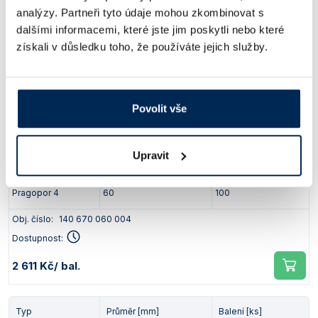
Typ
Průměr [mm]
Balení [ks]
analýzy. Partneři tyto údaje mohou zkombinovat s
dalšími informacemi, které jste jim poskytli nebo které
Pragopor 4
50
100
získali v důsledku toho, že používáte jejich služby.
Obj. číslo:
140 670 050 004
Dostupnost:
Povolit vše
1 615 Kč
/ bal.
Upravit
Typ
Průměr [mm]
Balení [ks]
Pragopor 4
60
100
Obj. číslo:
140 670 060 004
Dostupnost:
2 611 Kč
/ bal.
Typ
Průměr [mm]
Balení [ks]