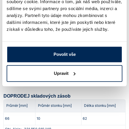
soubory cookie. Informace o tom, jak náš web používáte,
75 Kč
/ ks
sdílíme se svými partnery pro sociální média, inzerci a
analýzy. Partneři tyto údaje mohou zkombinovat s
dalšími informacemi, které jste jim poskytli nebo které
Průměr [mm]
Průměr stonku [mm]
Délka stonku [mm]
získali v důsledku toho, že používáte jejich služby.
150
16
150
Obj. číslo:
130 740 073 217
Povolit vše
Dostupnost:
93 Kč
/ ks
Upravit
Ceny jsou uvedeny v Kč bez DPH.
DOPRODEJ skladových zásob
Průměr [mm]
Průměr stonku [mm]
Délka stonku [mm]
66
10
62