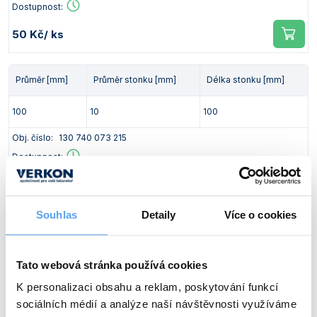
Dostupnost:
50 Kč
/ ks
Průměr [mm]
Průměr stonku [mm]
Délka stonku [mm]
100
10
100
Obj. číslo:
130 740 073 215
Dostupnost:
65 Kč
/ ks
Souhlas
Detaily
Více o cookies
Průměr [mm]
Průměr stonku [mm]
Délka stonku [mm]
120
16
120
Tato webová stránka používá cookies
K personalizaci obsahu a reklam, poskytování funkcí
Obj. číslo:
130 740 073 216
sociálních médií a analýze naší návštěvnosti využíváme
Dostupnost: