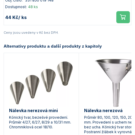
Obj. číslo:
331 850 019 148
Dostupnost:
48 ks
44 Kč
/ ks
Ceny jsou uvedeny v Kč bez DPH.
Alternativy produktu a další produkty z kapitoly
Nálevka nerezová mini
Nálevka nerezová
Kónický tvar, bezešvé provedení.
Průměr 80, 100, 120, 150, 200
Průměr 4/27, 6/27, 8/29 a 10/31 mm.
mm. Provedení s uchem ne
Chromniklová ocel 18/10.
bez ucha. Kónický tvar stonk
Postranní žlábek k vyrovnává