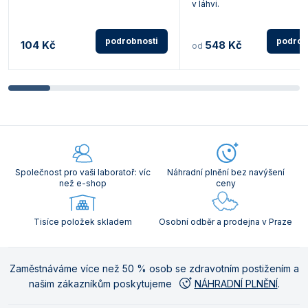
v láhvi.
podrobnosti
podrob
104 Kč
548 Kč
od
Společnost pro vaši laboratoř: víc
Náhradní plnění bez navýšení
než e-shop
ceny
Tisíce položek skladem
Osobní odběr a prodejna v Praze
Zaměstnáváme více než 50 % osob se zdravotním postižením a
našim zákazníkům poskytujeme
NÁHRADNÍ PLNĚNÍ
.