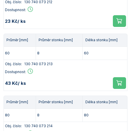
Obj. číslo:
130 740 073 212
Vlastnosti skla a porcelánu
Zátky a uzávěry
Teploměry, vlhkoměry a další přístroje pro
Dostupnost:
měření prostředí (klimatu)
Zkumavky
Zkumavky a stojany
23 Kč
/ ks
Titrátory
Vlastnosti plastů
Turbidimetry (měření zákalu)
Průměr [mm]
Průměr stonku [mm]
Délka stonku [mm]
Váhy
60
8
60
Vlhkostní analyzátory - váhy sušicí
Obj. číslo:
130 740 073 213
Viskozimetry
Dostupnost:
43 Kč
/ ks
Průměr [mm]
Průměr stonku [mm]
Délka stonku [mm]
80
8
80
Obj. číslo:
130 740 073 214