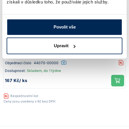
získali v důsledku toho, že používáte jejich služby.
Objednací číslo
44420-00000
Dostupnost:
1-2 týdny
332 Kč
/ ks
Povolit vše
Kvalita
Obsah
Balení
Upravit
1 mol/l
ks
Objednací číslo
44070-00000
Dostupnost:
Skladem, do 1 týdne
167 Kč
/ ks
Bezpečnostní list
Ceny jsou uvedeny v Kč bez DPH.