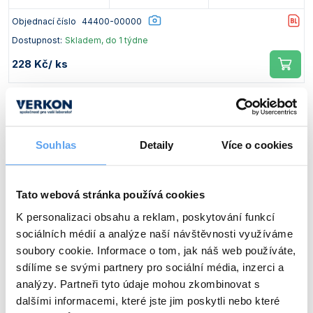
Vlastnosti skla a porcelánu
Zátky a uzávěry
Teploměry, vlhkoměry a další přístroje pro
Objednací číslo
44400-00000
měření prostředí (klimatu)
Zkumavky
Zkumavky a stojany
Dostupnost:
Skladem, do 1 týdne
Titrátory
228 Kč
/ ks
Vlastnosti plastů
Turbidimetry (měření zákalu)
Váhy
Kvalita
Obsah
Balení
Vlhkostní analyzátory - váhy sušicí
0,25 mol/l
ks
Souhlas
Detaily
Více o cookies
Viskozimetry
Objednací číslo
44410-00000
Dostupnost:
Skladem, do 1 týdne
Tato webová stránka používá cookies
372 Kč
/ ks
K personalizaci obsahu a reklam, poskytování funkcí
sociálních médií a analýze naší návštěvnosti využíváme
soubory cookie. Informace o tom, jak náš web používáte,
Kvalita
Obsah
Balení
sdílíme se svými partnery pro sociální média, inzerci a
analýzy. Partneři tyto údaje mohou zkombinovat s
0,5 mol/l
ks
dalšími informacemi, které jste jim poskytli nebo které