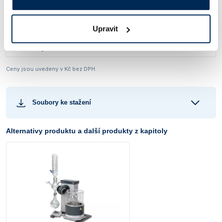
RVO 004
20 – 140
Ruční
Obj. číslo:
396 071 000 004
Upravit
Dostupnost:
Kontaktujte nás
Ceny jsou uvedeny v Kč bez DPH.
Soubory ke stažení
Alternativy produktu a další produkty z kapitoly