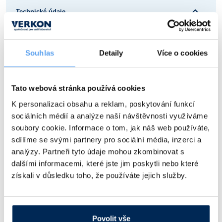
Technické údaje
Použití odpařovacích baněk
20 – 4000 ml
Teplota lázně
max. +100 °C
Souhlas
Detaily
Více o cookies
Rozsah otáček
20 – 140 ot/min
Ovládání zdvihu
ruční
Tato webová stránka používá cookies
Přesnost regulace teploty
±2 °C
K personalizaci obsahu a reklam, poskytování funkcí
Napájení
230 V ±10 % / 50 Hz
sociálních médií a analýze naší návštěvnosti využíváme
Příkon
max. 2000 W
soubory cookie. Informace o tom, jak náš web používáte,
Hmotnost skla
8 kg
sdílíme se svými partnery pro sociální média, inzerci a
Rozměry včetně / bez skla (v x
950 x 600 x 390 mm / 750 x 450 x
analýzy. Partneři tyto údaje mohou zkombinovat s
š x h)
390 mm
dalšími informacemi, které jste jim poskytli nebo které
získali v důsledku toho, že používáte jejich služby.
Typ
Rozsah otáček [ot/min]
Ovládání zdvihu
Povolit vše