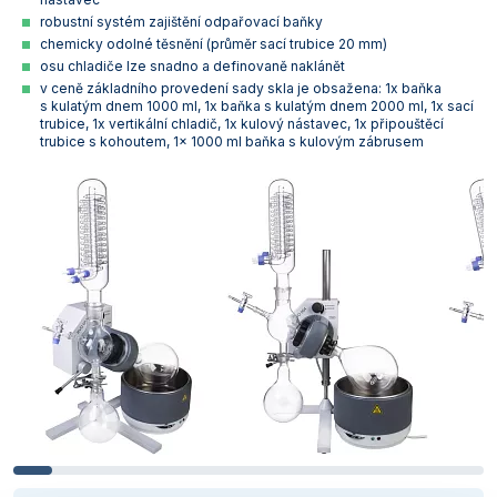
Vlastnosti skla a porcelánu
Zátky a uzávěry
Teploměry, vlhkoměry a další přístroje pro
robustní systém zajištění odpařovací baňky
měření prostředí (klimatu)
chemicky odolné těsnění (průměr sací trubice 20 mm)
Zkumavky
Zkumavky a stojany
osu chladiče lze snadno a definovaně naklánět
Titrátory
v ceně základního provedení sady skla je obsažena: 1x baňka
s kulatým dnem 1000 ml, 1x baňka s kulatým dnem 2000 ml, 1x sací
Vlastnosti plastů
trubice, 1x vertikální chladič, 1x kulový nástavec, 1x připouštěcí
Turbidimetry (měření zákalu)
trubice s kohoutem, 1x 1000 ml baňka s kulovým zábrusem
Váhy
Vlhkostní analyzátory - váhy sušicí
Viskozimetry