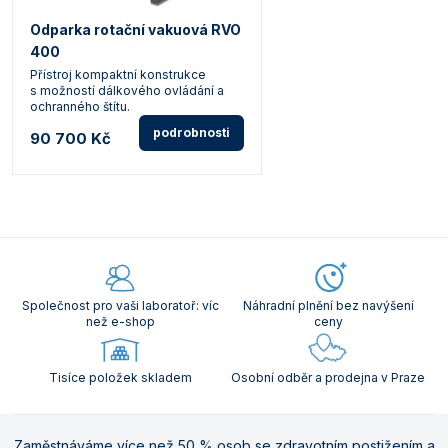
Odparka rotační vakuová RVO
400
Přístroj kompaktní konstrukce
s možností dálkového ovládání a
ochranného štítu.
podrobnosti
90 700 Kč
Společnost pro vaši laboratoř: víc
Náhradní plnění bez navýšení
než e-shop
ceny
Tisíce položek skladem
Osobní odběr a prodejna v Praze
Zaměstnáváme více než 50 % osob se zdravotním postižením a