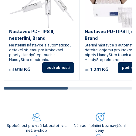
Nástavec PD-TIPS II,
Nástavec PD-TIPS II, ste
nesterilní, Brand
Brand
Nesterilní nástavce s automatickou
Sterilní nástavce s automati
detekcí objemu pro krokovací
detekcí objemu pro krokova
pipety HandyStep touch a
pipety HandyStep touch a
HandyStep electronic.
HandyStep electronic.
podrobnosti
podrob
616 Kč
1 241 Kč
od
od
Společnost pro vaši laboratoř: víc
Náhradní plnění bez navýšení
než e-shop
ceny