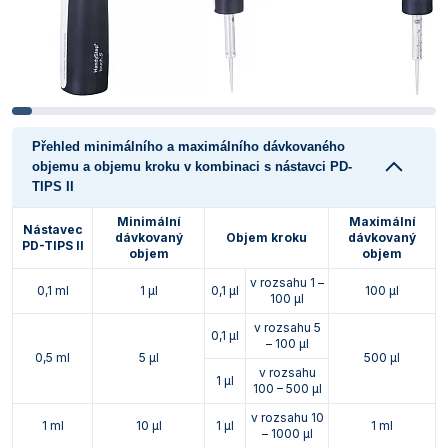
Přehled minimálního a maximálního dávkovaného
objemu a objemu kroku v kombinaci s nástavci PD-
TIPS II
Minimální
Maximální
Nástavec
dávkovaný
Objem kroku
dávkovaný
PD-TIPS II
objem
objem
v rozsahu 1 –
0,1 ml
1 µl
0,1 µl
100 µl
100 µl
v rozsahu 5
0,1 µl
– 100 µl
0,5 ml
5 µl
500 µl
v rozsahu
1 µl
100 – 500 µl
v rozsahu 10
1 ml
10 µl
1 µl
1 ml
– 1000 µl