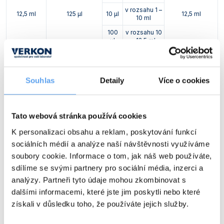
v rozsahu 1 –
12,5 ml
125 µl
10 µl
12,5 ml
10 ml
100
v rozsahu 10
µl
– 12,5 ml
v rozsahu
10 µl
250 µl – 10
ml
25 ml
250 µl
25 ml
Souhlas
Detaily
Více o cookies
100
v rozsahu
µl
10 – 25 ml
v rozsahu
Tato webová stránka používá cookies
10 µl
500 µl – 10
ml
50 ml
500 µl
50 ml
K personalizaci obsahu a reklam, poskytování funkcí
100
v rozsahu 10
sociálních médií a analýze naší návštěvnosti využíváme
µl
– 50 ml
soubory cookie. Informace o tom, jak náš web používáte,
sdílíme se svými partnery pro sociální média, inzerci a
analýzy. Partneři tyto údaje mohou zkombinovat s
Krokovací pipety HandyStep touch
dalšími informacemi, které jste jim poskytli nebo které
Typ
Popis
získali v důsledku toho, že používáte jejich služby.
HandyStep touch
Se 3 pracovními režimy