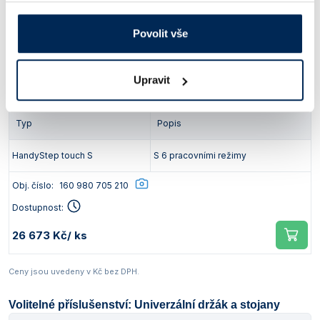
Obj. číslo:
160 980 705 200
Povolit vše
Dostupnost:
21 239 Kč
/ ks
Upravit
Typ
Popis
HandyStep touch S
S 6 pracovními režimy
Obj. číslo:
160 980 705 210
Dostupnost:
26 673 Kč
/ ks
Ceny jsou uvedeny v Kč bez DPH.
Volitelné příslušenství: Univerzální držák a stojany