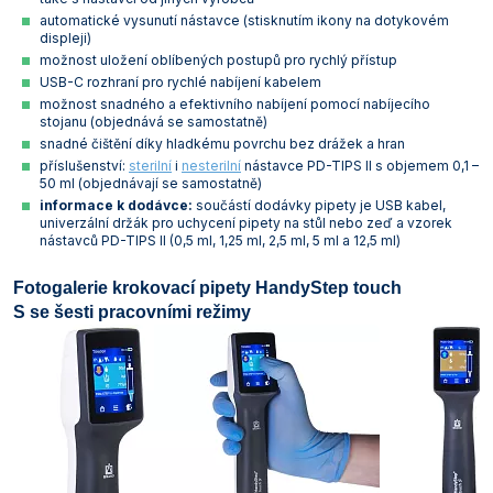
Vlastnosti skla a porcelánu
Zátky a uzávěry
Teploměry, vlhkoměry a další přístroje pro
automatické vysunutí nástavce (stisknutím ikony na dotykovém
displeji)
měření prostředí (klimatu)
možnost uložení oblíbených postupů pro rychlý přístup
Zkumavky
Zkumavky a stojany
USB-C rozhraní pro rychlé nabíjení kabelem
Titrátory
možnost snadného a efektivního nabíjení pomocí nabíjecího
Vlastnosti plastů
stojanu (objednává se samostatně)
Turbidimetry (měření zákalu)
snadné čištění díky hladkému povrchu bez drážek a hran
příslušenství:
sterilní
i
nesterilní
nástavce PD-TIPS II s objemem 0,1 –
Váhy
50 ml (objednávají se samostatně)
informace k dodávce:
součástí dodávky pipety je USB kabel,
Vlhkostní analyzátory - váhy sušicí
univerzální držák pro uchycení pipety na stůl nebo zeď a vzorek
nástavců PD-TIPS II (0,5 ml, 1,25 ml, 2,5 ml, 5 ml a 12,5 ml)
Viskozimetry
Fotogalerie krokovací pipety HandyStep touch
S se šesti pracovními režimy