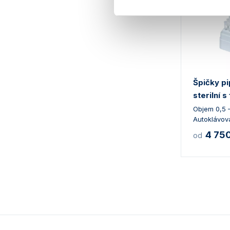
Špičky p
sterilní s
Objem 0,5 –
Autoklávova
4 75
od