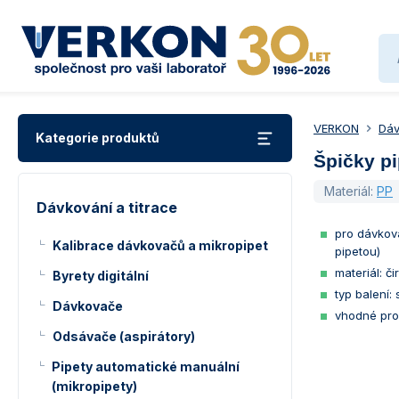
VERKON
Dáv
Kategorie produktů
Špičky pi
Materiál:
PP
Dávkování a titrace
pro dávková
Kalibrace dávkovačů a mikropipet
pipetou)
materiál: č
Byrety digitální
typ balení:
Dávkovače
vhodné pro
Odsávače (aspirátory)
Pipety automatické manuální
(mikropipety)