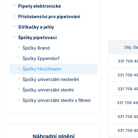
Pipety elektronické
Příslušenství pro pipetování
Stříkačky a jehly
Špičky pipetovací
Obj. čí
Špičky Brand
Špičky Eppendorf
331 709 49
Špičky Hirschmann
331 709 4
Špičky univerzální nesterilní
331 709 4
Špičky univerzální sterilní
Špičky univerzální sterilní s filtrem
331 709 4
331 709 4
331 709 4
Náhradní plnění