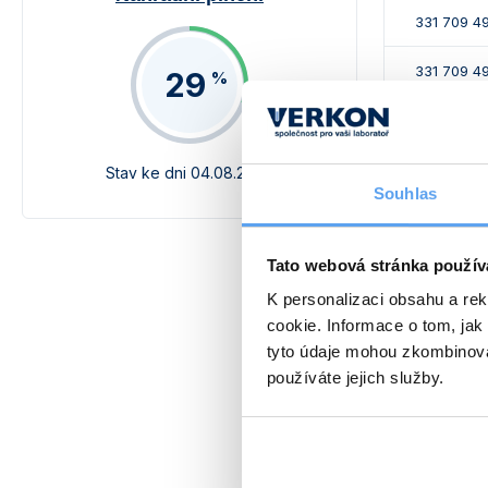
331 709 4
331 709 4
29
%
331 709 4
331 709 4
Stav ke dni 04.08.2026
Souhlas
331 709 4
Tato webová stránka použív
331 709 4
K personalizaci obsahu a re
cookie. Informace o tom, jak
tyto údaje mohou zkombinovat
používáte jejich služby.
Alternativy