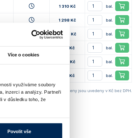
1 310 Kč
bal.
0
1 298 Kč
bal.
0
3 775 Kč
bal.
0
920 Kč
bal.
Více o cookies
0
1 518 Kč
bal.
0
970 Kč
bal.
ěvnosti využíváme soubory
Ceny jsou uvedeny v Kč bez DPH.
, inzerci a analýzy. Partneři
li v důsledku toho, že
Povolit vše