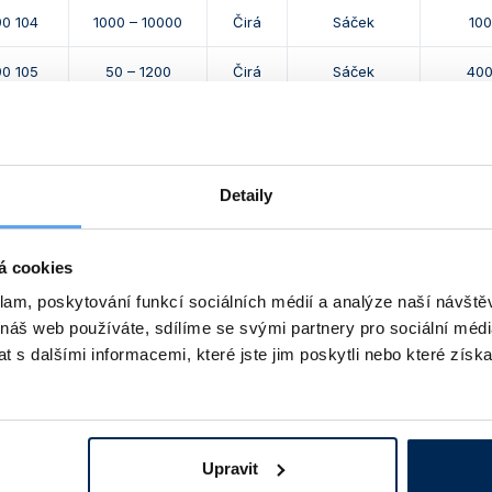
90 104
1000 – 10000
Čirá
Sáček
100
90 105
50 – 1200
Čirá
Sáček
40
90 205
50 – 1200
Čirá
Box, 10 x 96
96
90 106
1 – 250
Čirá
Sáček
100
Detaily
90 206
1 – 250
Čirá
Box, 10 x 96
96
á cookies
90 108
5 – 350
Čirá
Sáček
100
klam, poskytování funkcí sociálních médií a analýze naší návšt
 náš web používáte, sdílíme se svými partnery pro sociální média
 s dalšími informacemi, které jste jim poskytli nebo které získa
 produktu a další produkty z kapitoly
Upravit