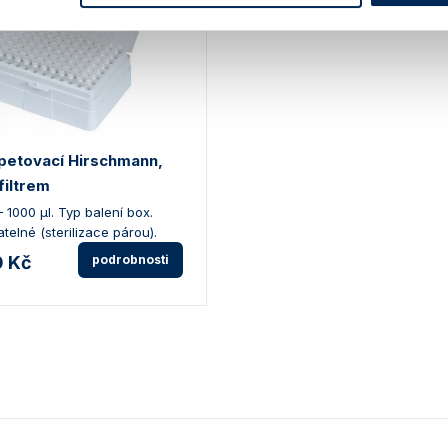
ipetovací Hirschmann,
 filtrem
 1000 µl. Typ balení box.
telné (sterilizace párou).
0 Kč
podrobnosti