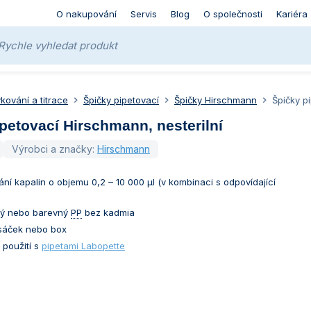
O nakupování
Servis
Blog
O společnosti
Kariéra
kování a titrace
Špičky pipetovací
Špičky Hirschmann
Špičky p
petovací Hirschmann, nesterilní
Výrobci a značky:
Hirschmann
ní kapalin o objemu 0,2 – 10 000 µl (v kombinaci s odpovídající
irý nebo barevný
PP
bez kadmia
 sáček nebo box
 použití s
pipetami Labopette