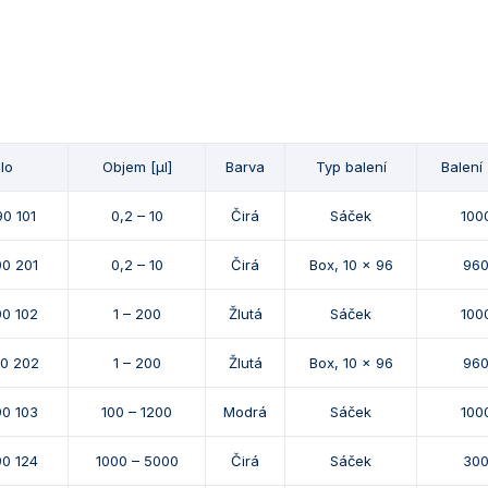
slo
Objem [µl]
Barva
Typ balení
Balení 
0 101
0,2 – 10
Čirá
Sáček
100
90 201
0,2 – 10
Čirá
Box, 10 x 96
96
90 102
1 – 200
Žlutá
Sáček
100
90 202
1 – 200
Žlutá
Box, 10 x 96
96
90 103
100 – 1200
Modrá
Sáček
100
90 124
1000 – 5000
Čirá
Sáček
30