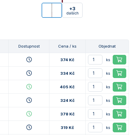
+3
dalších
Dostupnost
Cena / ks
Objednat
374 Kč
ks
334 Kč
ks
405 Kč
ks
324 Kč
ks
378 Kč
ks
319 Kč
ks