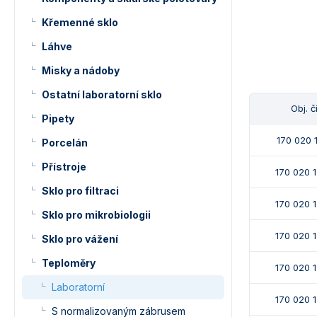
Křemenné sklo
Láhve
Misky a nádoby
Ostatní laboratorní sklo
Obj. č
Pipety
170 020 
Porcelán
Přístroje
170 020 
Sklo pro filtraci
170 020 
Sklo pro mikrobiologii
170 020 
Sklo pro vážení
Teploměry
170 020 
Laboratorní
170 020 
S normalizovaným zábrusem