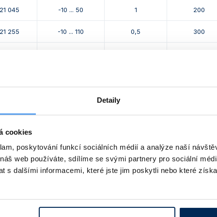
121 045
-10 ... 50
1
200
121 255
-10 ... 110
0,5
300
121 055
-10 ... 110
1
260
121 275
-10 ... 150
0,5
340
121 075
-10 ... 150
1
280
Detaily
121 085
-10 ... 200
1
300
á cookies
klam, poskytování funkcí sociálních médií a analýze naší návšt
 náš web používáte, sdílíme se svými partnery pro sociální média
 produktu a další produkty z kapitoly
 s dalšími informacemi, které jste jim poskytli nebo které získa