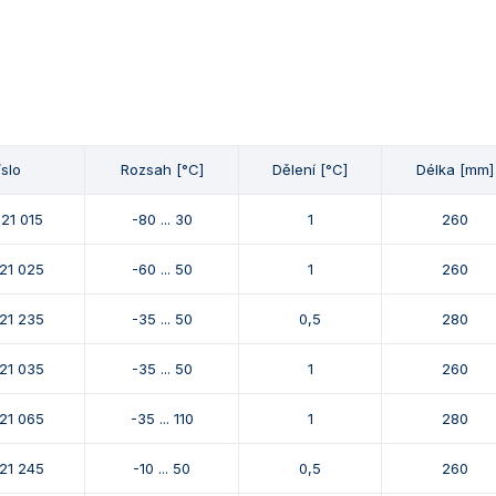
íslo
Rozsah [°C]
Dělení [°C]
Délka [mm]
121 015
-80 ... 30
1
260
121 025
-60 ... 50
1
260
121 235
-35 ... 50
0,5
280
121 035
-35 ... 50
1
260
121 065
-35 ... 110
1
280
121 245
-10 ... 50
0,5
260