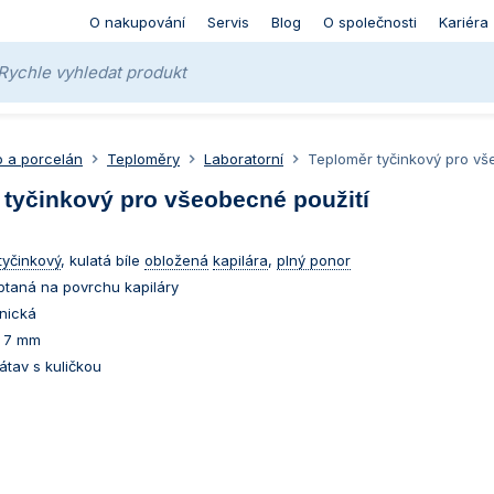
O nakupování
Servis
Blog
O společnosti
Kariéra
o a porcelán
Teploměry
Laboratorní
Teploměr tyčinkový pro vš
 tyčinkový pro všeobecné použití
tyčinkový
, kulatá bíle
obložená
kapilára
,
plný ponor
ptaná na povrchu kapiláry
anická
– 7 mm
átav s kuličkou