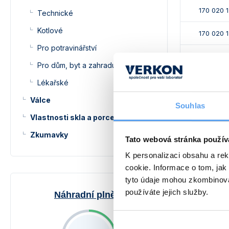
170 020 
Technické
Kotlové
170 020 
Pro potravinářství
170 020 
Pro dům, byt a zahradu
170 020 
Lékařské
Válce
170 020 
Souhlas
Vlastnosti skla a porcelánu
170 020 
Zkumavky
Tato webová stránka použív
K personalizaci obsahu a re
cookie. Informace o tom, jak
Alternativy
tyto údaje mohou zkombinovat
používáte jejich služby.
Náhradní plnění