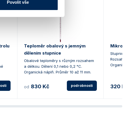
Povolit vše
trolu
Teploměr obalový s jemným
Mikrote
dělením stupnice
Stupnice 
Rozsah 0 
Obalové teploměry s různým rozsahem
Organická
né
a délkou. Dělení 0,1 nebo 0,2 °C.
Organická náplň. Průměr 10 až 11 mm.
osti
830 Kč
podrobnosti
320 K
od