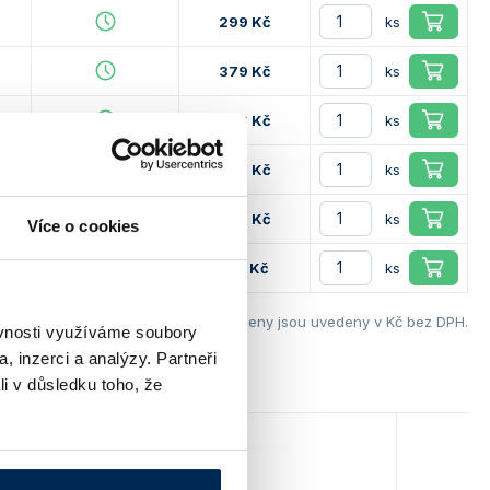
299 Kč
ks
379 Kč
ks
336 Kč
ks
392 Kč
ks
357 Kč
ks
Více o cookies
415 Kč
ks
Ceny jsou uvedeny v Kč bez DPH.
ěvnosti využíváme soubory
, inzerci a analýzy. Partneři
li v důsledku toho, že