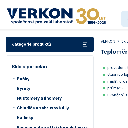
VERKON
Skl
Kategorie produktů
Teploměr
Sklo a porcelán
provedení:
stupnice le
Baňky
náplň: org
průměr: 6 
Byrety
ukončení: z
Hustoměry a lihoměry
Chladiče a zábrusové díly
Kádinky
Komponenty a sklářské polotovary