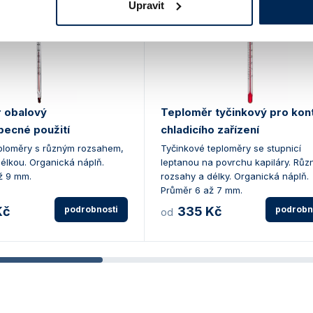
Upravit
 obalový
Teploměr tyčinkový pro kon
becné použití
chladicího zařízení
ploměry s různým rozsahem,
Tyčinkové teploměry se stupnicí
élkou. Organická náplň.
leptanou na povrchu kapiláry. Růz
ž 9 mm.
rozsahy a délky. Organická náplň.
Průměr 6 až 7 mm.
Kč
podrobnosti
335 Kč
podrobn
od