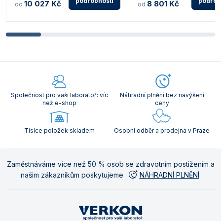
podrobnosti
podrob
10 027 Kč
8 801 Kč
od
od
Společnost pro vaši laboratoř: víc
Náhradní plnění bez navýšení
než e-shop
ceny
Tisíce položek skladem
Osobní odběr a prodejna v Praze
Zaměstnáváme více než 50 % osob se zdravotním postižením a
našim zákazníkům poskytujeme
NÁHRADNÍ PLNĚNÍ
.