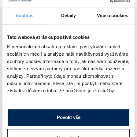
Typ
Objem baňky [ml]
Průměr baňky [mm]
Příkon [W]
Souhlas
Detaily
Více o cookies
12095
2000
165 – 169
600
Obj. číslo:
403 500 842 095
Tato webová stránka používá cookies
Dostupnost:
K personalizaci obsahu a reklam, poskytování funkcí
10 044 Kč
/ ks
sociálních médií a analýze naší návštěvnosti využíváme
soubory cookie. Informace o tom, jak náš web používáte,
sdílíme se svými partnery pro sociální média, inzerci a
Typ
Objem baňky [ml]
Průměr baňky [mm]
Příkon [W]
analýzy. Partneři tyto údaje mohou zkombinovat s
dalšími informacemi, které jste jim poskytli nebo které
12096
3000
184 – 187
700
získali v důsledku toho, že používáte jejich služby.
Obj. číslo:
403 500 842 096
Dostupnost:
Povolit vše
9 681 Kč
/ ks