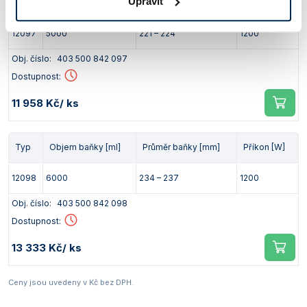
Upravit
Typ
Objem baňky [ml]
Průměr baňky [mm]
Příkon [W]
12097
5000
221 – 224
1200
Obj. číslo:
403 500 842 097
Dostupnost:
11 958 Kč
/ ks
Typ
Objem baňky [ml]
Průměr baňky [mm]
Příkon [W]
12098
6000
234 – 237
1200
Obj. číslo:
403 500 842 098
Dostupnost:
13 333 Kč
/ ks
Ceny jsou uvedeny v Kč bez DPH.