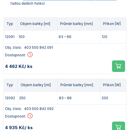
řadou dalších funkcí
Vlastnosti skla a porcelánu
Zátky a uzávěry
Teploměry, vlhkoměry a další přístroje pro
měření prostředí (klimatu)
Zkumavky
Zkumavky a stojany
Titrátory
Typ
Objem baňky [ml]
Průměr baňky [mm]
Příkon [W]
Vlastnosti plastů
Turbidimetry (měření zákalu)
12091
100
63 – 66
120
Váhy
Obj. číslo:
403 500 842 091
Dostupnost:
Vlhkostní analyzátory - váhy sušicí
4 462 Kč
/ ks
Viskozimetry
Typ
Objem baňky [ml]
Průměr baňky [mm]
Příkon [W]
12092
250
83 – 86
200
Obj. číslo:
403 500 842 092
Dostupnost:
4 935 Kč
/ ks