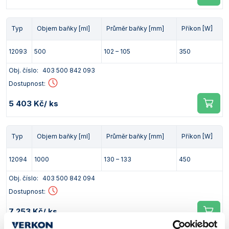
Typ
Objem baňky [ml]
Průměr baňky [mm]
Příkon [W]
12093
500
102 – 105
350
Obj. číslo:
403 500 842 093
Dostupnost:
5 403 Kč
/ ks
Typ
Objem baňky [ml]
Průměr baňky [mm]
Příkon [W]
12094
1000
130 – 133
450
Obj. číslo:
403 500 842 094
Dostupnost:
7 253 Kč
/ ks