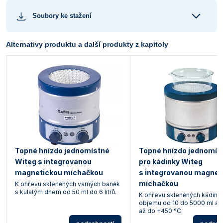
Soubory ke stažení
Alternativy produktu a další produkty z kapitoly
Topné hnízdo jednomístné
Topné hnízdo jednomís
Witeg s integrovanou
pro kádinky Witeg
magnetickou míchačkou
s integrovanou magnet
míchačkou
K ohřevu skleněných varných baněk
s kulatým dnem od 50 ml do 6 litrů.
K ohřevu skleněných kádine
objemu od 10 do 5000 ml a r
až do +450 °C.