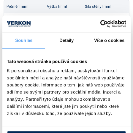
Vlastnosti skla a porcelánu
Zátky a uzávěry
Teploměry, vlhkoměry a další přístroje pro
Průměr [mm]
Výška [mm]
Síla stěny [mm]
měření prostředí (klimatu)
Zkumavky
Zkumavky a stojany
17
160
1,2
Titrátory
Vlastnosti plastů
Obj. číslo:
632 422 821 712
Turbidimetry (měření zákalu)
Dostupnost:
Souhlas
Detaily
Více o cookies
Váhy
176 Kč
/ ks
Vlhkostní analyzátory - váhy sušicí
Tato webová stránka používá cookies
Ceny jsou uvedeny v Kč bez DPH.
Viskozimetry
K personalizaci obsahu a reklam, poskytování funkcí
sociálních médií a analýze naší návštěvnosti využíváme
Alternativy produktu a další produkty z kapitoly
soubory cookie. Informace o tom, jak náš web používáte,
sdílíme se svými partnery pro sociální média, inzerci a
analýzy. Partneři tyto údaje mohou zkombinovat s
dalšími informacemi, které jste jim poskytli nebo které
získali v důsledku toho, že používáte jejich služby.