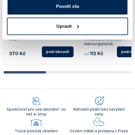
Povolit vše
Zkumavka se stupnicí, s NZ
Zkumavka s kulatým d
14/15 a skleněnou zátkou,
šroubovacím uzávěrem
SIMAX
SIMAX
Upravit
Objem 25 ml. Stupnice vyznačující 5,
Borosilikátové sklo 3.3. Prům
10, 15, 20 a 25 ml. Borosilikátové
mm, délka 100, 120 nebo 16
sklo.
Vhodná pro kultivace
mikroorganismů.
podrobnosti
podrob
370 Kč
112 Kč
od
Společnost pro vaši laboratoř: víc
Náhradní plnění bez navýšení
než e-shop
ceny
Tisíce položek skladem
Osobní odběr a prodejna v Praze