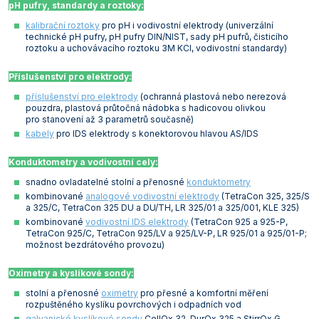
pH pufry, standardy a roztoky:
kalibrační roztoky
pro pH i vodivostní elektrody (univerzální
technické pH pufry, pH pufry DIN/NIST, sady pH pufrů, čisticího
roztoku a uchovávacího roztoku 3M KCl, vodivostní standardy)
Příslušenství pro elektrody:
příslušenství pro elektrody
(ochranná plastová nebo nerezová
pouzdra, plastová průtočná nádobka s hadicovou olivkou
pro stanovení až 3 parametrů současně)
kabely
pro IDS elektrody s konektorovou hlavou AS/IDS
Konduktometry a vodivostní cely:
snadno ovladatelné stolní a přenosné
konduktometry
kombinované
analogové vodivostní elektrody
(TetraCon 325, 325/S
a 325/C, TetraCon 325 DU a DU/TH, LR 325/01 a 325/001, KLE 325)
kombinované
vodivostní IDS elektrody
(TetraCon 925 a 925-P,
TetraCon 925/C, TetraCon 925/LV a 925/LV-P, LR 925/01 a 925/01-P;
možnost bezdrátového provozu)
Oximetry a kyslíkové sondy:
stolní a přenosné
oximetry
pro přesné a komfortní měření
rozpuštěného kyslíku povrchových i odpadních vod
galvanické kyslíkové sondy
CellOx 32, DurOx 325 a StirrOx G,