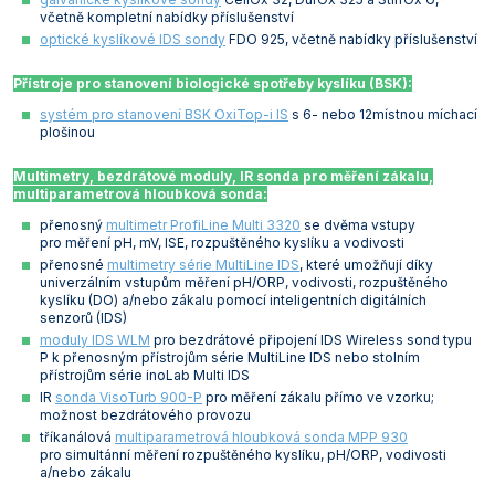
včetně kompletní nabídky příslušenství
optické kyslíkové IDS sondy
FDO 925, včetně nabídky příslušenství
Přístroje pro stanovení biologické spotřeby kyslíku (BSK):
systém pro stanovení BSK OxiTop-i IS
s 6- nebo 12místnou míchací
plošinou
Multimetry, bezdrátové moduly, IR sonda pro měření zákalu,
multiparametrová hloubková sonda:
přenosný
multimetr ProfiLine Multi 3320
se dvěma vstupy
pro měření pH, mV, ISE, rozpuštěného kyslíku a vodivosti
přenosné
multimetry série MultiLine IDS
, které umožňují díky
univerzálním vstupům měření pH/ORP, vodivosti, rozpuštěného
kyslíku (DO) a/nebo zákalu pomocí inteligentních digitálních
senzorů (IDS)
moduly IDS WLM
pro bezdrátové připojení IDS Wireless sond typu
P k přenosným přístrojům série MultiLine IDS nebo stolním
přístrojům série inoLab Multi IDS
IR
sonda VisoTurb 900-P
pro měření zákalu přímo ve vzorku;
možnost bezdrátového provozu
tříkanálová
multiparametrová hloubková sonda MPP 930
pro simultánní měření rozpuštěného kyslíku, pH/ORP, vodivosti
a/nebo zákalu