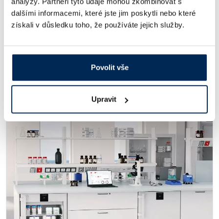
analýzy. Partneři tyto údaje mohou zkombinovat s
po průmyslové využití např. v potravinářství nebo u paliv
dalšími informacemi, které jste jim poskytli nebo které
Termoreaktory:
získali v důsledku toho, že používáte jejich služby.
termoreaktory
pro stanovení CHSK, celkového dusíku, celkového
fosforu a pro mineralizaci při stanovení těžkých kovů
Povolit vše
# Články
Upravit
Podobné příspěvky