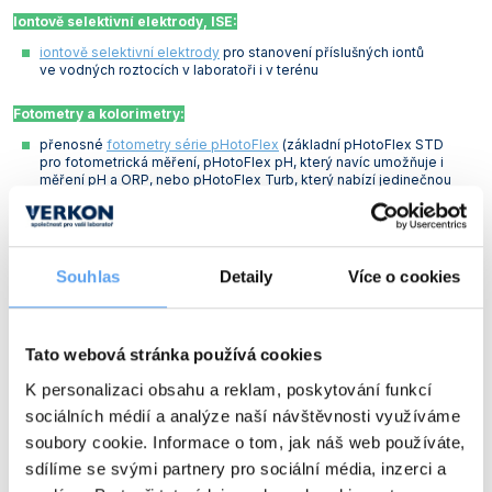
Iontově selektivní elektrody, ISE:
iontově selektivní elektrody
pro stanovení příslušných iontů
ve vodných roztocích v laboratoři i v terénu
Fotometry a kolorimetry:
přenosné
fotometry série pHotoFlex
(základní pHotoFlex STD
pro fotometrická měření, pHotoFlex pH, který navíc umožňuje i
měření pH a ORP, nebo pHotoFlex Turb, který nabízí jedinečnou
kombinaci fotometrie, měření pH, ORP a zákalu)
přenosné
kolorimetry pHotoFlex
pro bezpečnou práci v terénu
Spektrofotometry:
Souhlas
Detaily
Více o cookies
stolní
spektrofotometry photoLab série 7000
(photoLab 7100
VIS s rozsahem 320 – 1100 nm nebo photoLab 7600 UV-
VIS s rozsahem 190 – 1100 nm a funkcí OptRF pro stanovení CHSK,
dusitanů a dusičnanů bez použití činidel)
Tato webová stránka používá cookies
K personalizaci obsahu a reklam, poskytování funkcí
Turbidimetry:
sociálních médií a analýze naší návštěvnosti využíváme
přenosné
turbidimetry Turb 430 T a Turb 430 IR
pro zjištění zákalu
vody pomocí nefelometrického měření rozptylu světla v terénu
soubory cookie. Informace o tom, jak náš web používáte,
stolní
turbidimetry Turb 750 T a Turb 750 IR
pro širokou škálu
sdílíme se svými partnery pro sociální média, inzerci a
aplikací od monitoringu kvality vody přes farmacii až