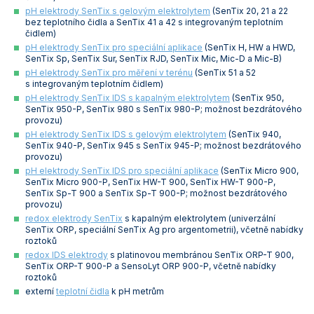
pH elektrody SenTix s gelovým elektrolytem
(SenTix 20, 21 a 22
Vlastnosti skla a porcelánu
Zátky a uzávěry
Teploměry, vlhkoměry a další přístroje pro
bez teplotního čidla a SenTix 41 a 42 s integrovaným teplotním
měření prostředí (klimatu)
čidlem)
Zkumavky
Zkumavky a stojany
pH elektrody SenTix pro speciální aplikace
(SenTix H, HW a HWD,
Titrátory
SenTix Sp, SenTix Sur, SenTix RJD, SenTix Mic, Mic-D a Mic-B)
Vlastnosti plastů
pH elektrody SenTix pro měření v terénu
(SenTix 51 a 52
Turbidimetry (měření zákalu)
s integrovaným teplotním čidlem)
pH elektrody SenTix IDS s kapalným elektrolytem
(SenTix 950,
Váhy
SenTix 950-P, SenTix 980 s SenTix 980-P; možnost bezdrátového
provozu)
pH elektrody SenTix IDS s gelovým elektrolytem
(SenTix 940,
Vlhkostní analyzátory - váhy sušicí
SenTix 940-P, SenTix 945 s SenTix 945-P; možnost bezdrátového
provozu)
Viskozimetry
pH elektrody SenTix IDS pro speciální aplikace
(SenTix Micro 900,
SenTix Micro 900-P, SenTix HW-T 900, SenTix HW-T 900-P,
SenTix Sp-T 900 a SenTix Sp-T 900-P; možnost bezdrátového
provozu)
redox elektrody SenTix
s kapalným elektrolytem (univerzální
SenTix ORP, speciální SenTix Ag pro argentometrii), včetně nabídky
roztoků
redox IDS elektrody
s platinovou membránou SenTix ORP-T 900,
SenTix ORP-T 900-P a SensoLyt ORP 900-P, včetně nabídky
roztoků
externí
teplotní čidla
k pH metrům