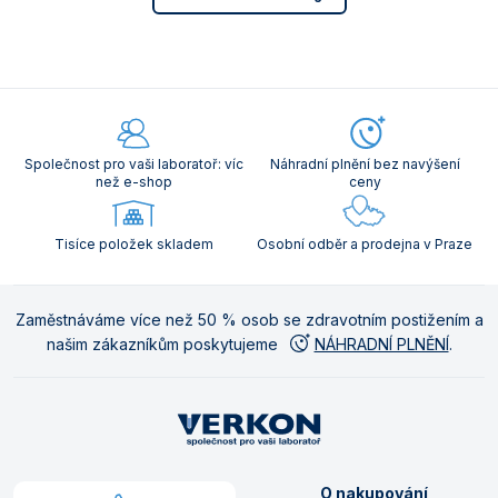
Společnost pro vaši laboratoř: víc
Náhradní plnění bez navýšení
než e-shop
ceny
Tisíce položek skladem
Osobní odběr a prodejna v Praze
Zaměstnáváme více než 50 % osob se zdravotním postižením a
našim zákazníkům poskytujeme
NÁHRADNÍ PLNĚNÍ
.
O nakupování