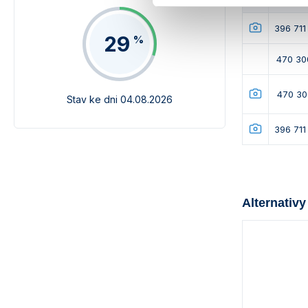
396 711
29
%
470 30
470 30
Stav ke dni 04.08.2026
396 711
Alternativy