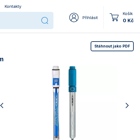
Kontakty
Košík
Přihlásit
0 Kč
Stáhnout jako
PDF
em