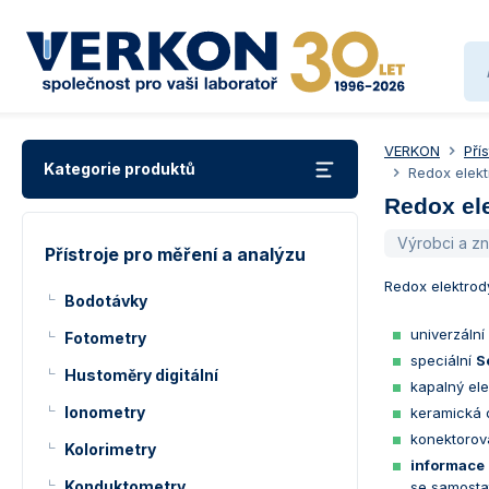
VERKON
Pří
Kategorie produktů
Redox elek
Redox el
Výrobci a z
Přístroje pro měření a analýzu
Redox elektrod
Bodotávky
univerzální
Fotometry
speciální
S
Hustoměry digitální
kapalný ele
Ionometry
keramická 
konektorov
Kolorimetry
informace 
Konduktometry
se samosta