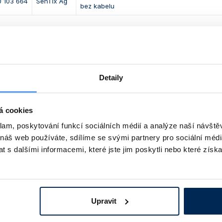
 103 664
SenTix Ag
bez kabelu
í kabely
Obj. číslo
Popis
Detaily
 711 108 110
Propojovací kabel S7/DIN, délka 1 m
á cookies
 711 108 112
Propojovací kabel S7/DIN, délka 3 m
klam, poskytování funkcí sociálních médií a analýze naší návšt
 náš web používáte, sdílíme se svými partnery pro sociální média
 711 108 114
Propojovací kabel S7/BNC, délka 1 m
 s dalšími informacemi, které jste jim poskytli nebo které získa
roztoky elektrolytu, pufrovací roztok a pepsinový čis
Upravit
. číslo
Popis