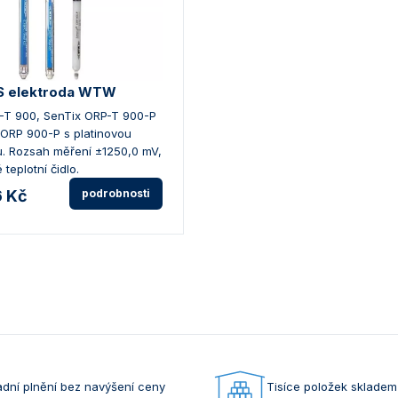
S elektroda WTW
-T 900, SenTix ORP-T 900-P
 ORP 900-P s platinovou
 Rozsah měření ±1250,0 mV,
teplotní čidlo.
6 Kč
podrobnosti
dní plnění bez navýšení ceny
Tisíce položek skladem