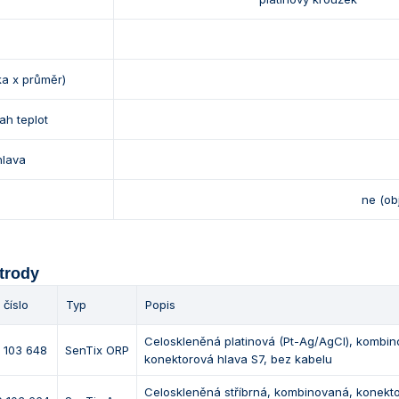
ka x průměr)
ah teplot
hlava
ne (ob
trody
 číslo
Typ
Popis
Celoskleněná platinová (Pt-Ag/AgCl), kombi
1 103 648
SenTix ORP
konektorová hlava S7, bez kabelu
Celoskleněná stříbrná, kombinovaná, konekto