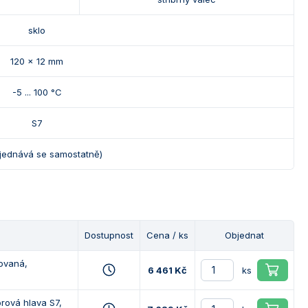
sklo
120 x 12 mm
-5 ... 100 °C
S7
jednává se samostatně)
Dostupnost
Cena / ks
Objednat
novaná,
6 461 Kč
ks
rová hlava S7,