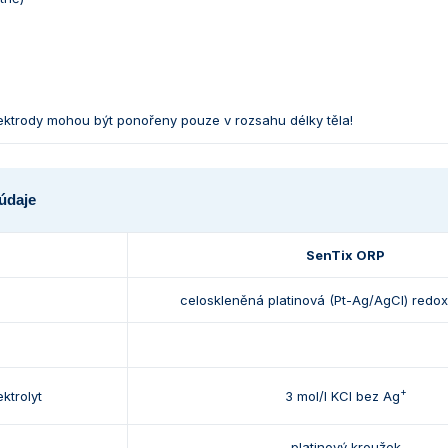
ktrody mohou být ponořeny pouze v rozsahu délky těla!
údaje
SenTix ORP
celoskleněná platinová (Pt-Ag/AgCl) redox
+
ktrolyt
3 mol/l KCl bez Ag
platinový kroužek