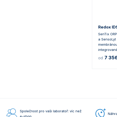
Redox ID
SenTix ORP
a SensoLyt
membránou.
integrované 
7 35
od
Společnost pro vaši laboratoř: víc než
Náhra
e-shop