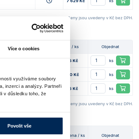
7 629 Kč
ks
Ceny jsou uvedeny v Kč bez DPH.
Dostupnost
Cena / ks
Objednat
Více o cookies
1 375 Kč
ks
2 050 Kč
ks
ěvnosti využíváme soubory
, inzerci a analýzy. Partneři
1 475 Kč
ks
li v důsledku toho, že
Ceny jsou uvedeny v Kč bez DPH.
ticí roztok
Povolit vše
Objem
Dostupnost
Cena / ks
Objednat
[ml]