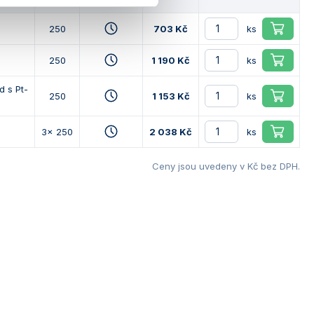
250
703 Kč
ks
250
1 190 Kč
ks
d s Pt-
250
1 153 Kč
ks
3x 250
2 038 Kč
ks
Ceny jsou uvedeny v Kč bez DPH.