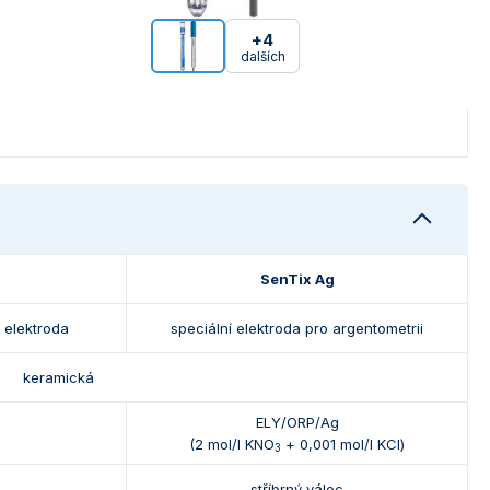
+4
dalších
SenTix Ag
 elektroda
speciální elektroda pro argentometrii
keramická
ELY/ORP/Ag
(2 mol/l KNO
+ 0,001 mol/l KCl)
3
stříbrný válec