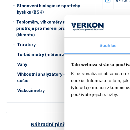
470 300
Stanovení biologické spotřeby
kyslíku (BSK)
Teploměry, vlhkoměry a další
přístroje pro měření prostředí
Propojovac
(klimatu)
Titrátory
Souhlas
Turbidimetry (měření zákalu)
396
Váhy
Tato webová stránka použív
396
K personalizaci obsahu a re
Vlhkostní analyzátory - váhy
sušicí
cookie. Informace o tom, jak
396
tyto údaje mohou zkombinovat
Viskozimetry
používáte jejich služby.
Referenční 
Náhradní plnění
Obj