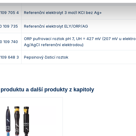
 109 705 4
Referenční elektrolyt 3 mol/l KCl bez Ag+
0 109 735
Referenční elektrolyt ELY/ORP/AG
ORP pufrovací roztok pH 7, UH = 427 mV (207 mV u elektro
0 109 740
Ag/AgCl referenční elektrodou)
 109 648 3
Pepsinový čisticí roztok
 produktu a další produkty z kapitoly