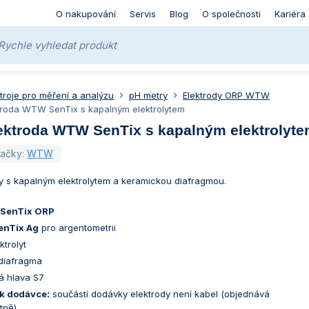
O nakupování
Servis
Blog
O společnosti
Kariéra
stroje pro měření a analýzu
pH metry
Elektrody ORP WTW
troda WTW SenTix s kapalným elektrolytem
ektroda WTW SenTix s kapalným elektrolyt
načky:
WTW
y s kapalným elektrolytem a keramickou diafragmou.
SenTix ORP
enTix Ag
pro argentometrii
ktrolyt
diafragma
á hlava S7
k dodávce:
součástí dodávky elektrody není kabel (objednává
tně)