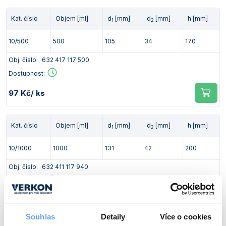
Kat. číslo
Objem [ml]
d
[mm]
d
[mm]
h [mm]
1
2
10/500
500
105
34
170
Obj. číslo:
632 417 117 500
Dostupnost:
97 Kč
/ ks
Kat. číslo
Objem [ml]
d
[mm]
d
[mm]
h [mm]
1
2
10/1000
1000
131
42
200
Obj. číslo:
632 411 117 940
Dostupnost:
325 Kč
/ ks
Souhlas
Detaily
Více o cookies