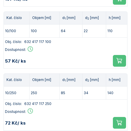
Vlastnosti skla a porcelánu
Zátky a uzávěry
Teploměry, vlhkoměry a další přístroje pro
měření prostředí (klimatu)
Zkumavky
Zkumavky a stojany
Kat. číslo
Objem [ml]
d
[mm]
d
[mm]
h [mm]
1
2
Titrátory
Vlastnosti plastů
10/100
100
64
22
110
Turbidimetry (měření zákalu)
Obj. číslo:
632 417 117 100
Váhy
Dostupnost:
Vlhkostní analyzátory - váhy sušicí
57 Kč
/ ks
Viskozimetry
Kat. číslo
Objem [ml]
d
[mm]
d
[mm]
h [mm]
1
2
10/250
250
85
34
140
Obj. číslo:
632 417 117 250
Dostupnost:
72 Kč
/ ks