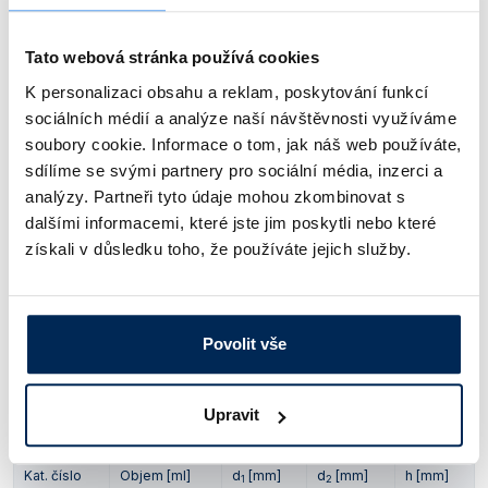
Kat. číslo
Objem [ml]
d
[mm]
d
[mm]
h [mm]
1
2
Tato webová stránka používá cookies
10/2000
2000
166
50
250
K personalizaci obsahu a reklam, poskytování funkcí
Obj. číslo:
632 411 117 950
sociálních médií a analýze naší návštěvnosti využíváme
Dostupnost:
soubory cookie. Informace o tom, jak náš web používáte,
sdílíme se svými partnery pro sociální média, inzerci a
517 Kč
/ ks
analýzy. Partneři tyto údaje mohou zkombinovat s
dalšími informacemi, které jste jim poskytli nebo které
Kat. číslo
Objem [ml]
d
[mm]
d
[mm]
h [mm]
získali v důsledku toho, že používáte jejich služby.
1
2
10/4000
4000
207
50
300
Obj. číslo:
632 411 117 954
Povolit vše
Dostupnost:
1 159 Kč
/ ks
Upravit
Kat. číslo
Objem [ml]
d
[mm]
d
[mm]
h [mm]
1
2