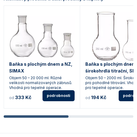
Baňka s plochým dnem a NZ,
Baňka s plochým dnem
SIMAX
širokohrdlá titrační, S
Objem 50 – 20 000 ml. Různé
Objem 50 – 2000 ml. Široké 
velikosti normalizovaných zábrusů.
pro pohodlné titrování. Vhod
Vhodná pro tepelné operace.
pro tepelné operace.
podrobnosti
podrob
333 Kč
194 Kč
od
od