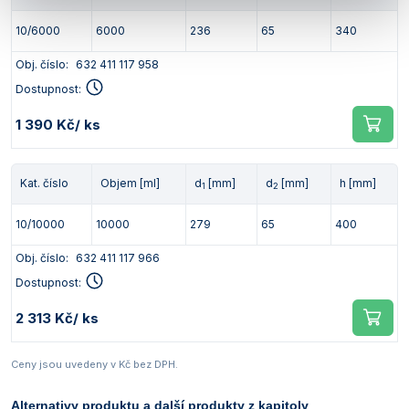
10/6000
6000
236
65
340
Obj. číslo:
632 411 117 958
Dostupnost:
1 390 Kč
/ ks
Kat. číslo
Objem [ml]
d
[mm]
d
[mm]
h [mm]
1
2
10/10000
10000
279
65
400
Obj. číslo:
632 411 117 966
Dostupnost:
2 313 Kč
/ ks
Ceny jsou uvedeny v Kč bez DPH.
Alternativy produktu a další produkty z kapitoly