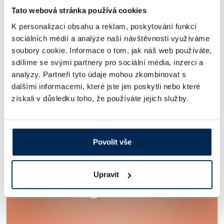
Tato webová stránka používá cookies
Malé laboratorní chladničky a mrazničky Liebherr:
K personalizaci obsahu a reklam, poskytování funkcí
Maximální bezpečnost na minimálním prostoru
sociálních médií a analýze naší návštěvnosti využíváme
27.7.2026
# Nový sortiment
# Články
soubory cookie. Informace o tom, jak náš web používáte,
Stolní, podstavná, nebo vestavná?
sdílíme se svými partnery pro sociální média, inzerci a
Celý článek
analýzy. Partneři tyto údaje mohou zkombinovat s
dalšími informacemi, které jste jim poskytli nebo které
získali v důsledku toho, že používáte jejich služby.
Povolit vše
Upravit