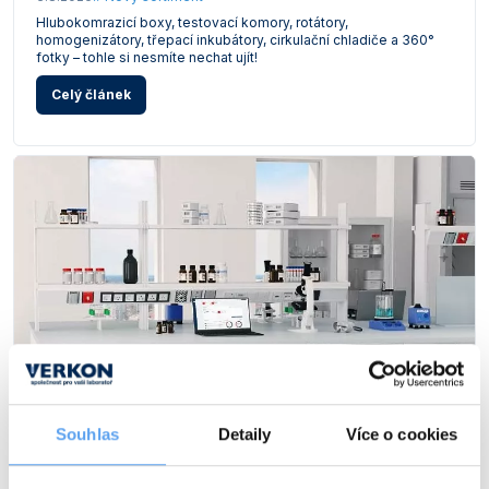
Vlastnosti skla a porcelánu
Zátky a uzávěry
Teploměry, vlhkoměry a další přístroje pro
Hlubokomrazicí boxy, testovací komory, rotátory,
homogenizátory, třepací inkubátory, cirkulační chladiče a 360°
měření prostředí (klimatu)
fotky – tohle si nesmíte nechat ujít!
Zkumavky
Zkumavky a stojany
Titrátory
Celý článek
Vlastnosti plastů
Turbidimetry (měření zákalu)
Váhy
Vlhkostní analyzátory - váhy sušicí
Viskozimetry
Souhlas
Detaily
Více o cookies