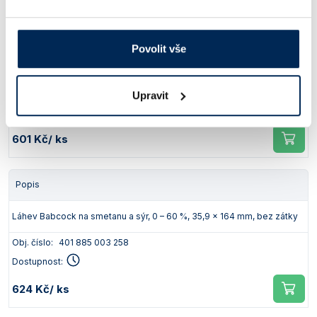
Popis
Povolit vše
Láhev Babcock na smetanu, 0 – 20 %, 36,2 x 163 mm, bez zátky
Obj. číslo:
401 885 003 256
Upravit
Dostupnost:
601 Kč
/ ks
Popis
Láhev Babcock na smetanu a sýr, 0 – 60 %, 35,9 x 164 mm, bez zátky
Obj. číslo:
401 885 003 258
Dostupnost:
624 Kč
/ ks