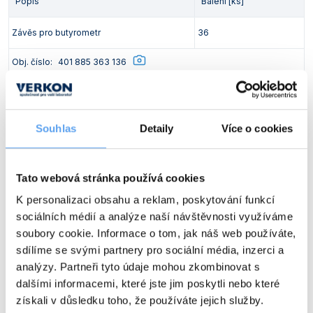
Popis
Balení [ks]
Závěs pro butyrometr
36
Obj. číslo:
401 885 363 136
Dostupnost:
12 032 Kč
/ bal.
Souhlas
Detaily
Více o cookies
Ceny jsou uvedeny v Kč bez DPH.
Tato webová stránka používá cookies
Popis
K personalizaci obsahu a reklam, poskytování funkcí
sociálních médií a analýze naší návštěvnosti využíváme
Láhev Babcock na mléko, 0 – 8 %, 35,8 x 163 mm, bez zátky
soubory cookie. Informace o tom, jak náš web používáte,
Obj. číslo:
401 885 003 254
sdílíme se svými partnery pro sociální média, inzerci a
analýzy. Partneři tyto údaje mohou zkombinovat s
Dostupnost:
dalšími informacemi, které jste jim poskytli nebo které
683 Kč
/ ks
získali v důsledku toho, že používáte jejich služby.