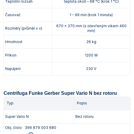
Teplotní rozsah
teplota okolí – 68 °C (krok 1 °C)
Časovač
1 – 99 min (krok 1 minuta)
670 x 370 mm (s otevřeným víkem 460
Rozměry (průměr x v)
mm)
Hmotnost
26 kg
Příkon
1200 W
Napájení
230 V
Centrifuga Funke Gerber Super Vario N bez rotoru
Typ
Popis
Super Vario N
Bez rotoru
Obj. číslo:
396 879 003 680