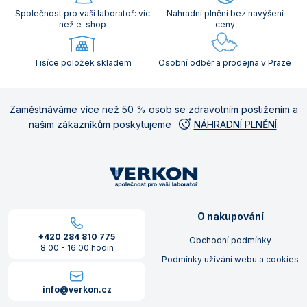
Společnost pro vaši laboratoř: víc
Náhradní plnění bez navýšení
než e-shop
ceny
Tisíce položek skladem
Osobní odběr a prodejna v Praze
Zaměstnáváme více než 50 % osob se zdravotním postižením a
našim zákazníkům poskytujeme
NÁHRADNÍ PLNĚNÍ
.
O nakupování
+420 284 810 775
Obchodní podmínky
8:00 - 16:00 hodin
Podmínky užívání webu a cookies
info@verkon.cz