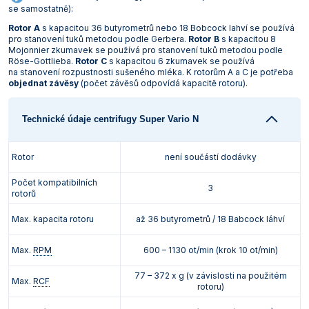
se samostatně):
Vlastnosti skla a porcelánu
Zátky a uzávěry
Teploměry, vlhkoměry a další přístroje pro
měření prostředí (klimatu)
Rotor A
s kapacitou 36 butyrometrů nebo 18 Bobcock lahví se používá
pro stanovení tuků metodou podle Gerbera.
Zkumavky
Zkumavky a stojany
Rotor B
s kapacitou 8
Mojonnier zkumavek se používá pro stanovení tuků metodou podle
Titrátory
Röse-Gottlieba.
Rotor C
s kapacitou 6 zkumavek se používá
Vlastnosti plastů
na stanovení rozpustnosti sušeného mléka. K rotorům A a C je potřeba
Turbidimetry (měření zákalu)
objednat závěsy
(počet závěsů odpovídá kapacitě rotoru).
Váhy
Technické údaje centrifugy Super Vario N
Vlhkostní analyzátory - váhy sušicí
Rotor
není součástí dodávky
Viskozimetry
Počet kompatibilních
3
rotorů
Max. kapacita rotoru
až 36 butyrometrů / 18 Babcock láhví
Max.
RPM
600 – 1130 ot/min (krok 10 ot/min)
77 – 372 x g (v závislosti na použitém
Max.
RCF
rotoru)