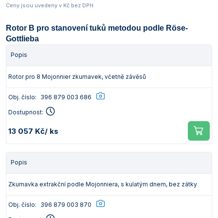
Ceny jsou uvedeny v Kč bez DPH.
Rotor B pro stanovení tuků metodou podle Röse-
Gottlieba
Popis
Rotor pro 8 Mojonnier zkumavek, včetně závěsů
Obj. číslo:
396 879 003 686
Dostupnost:
13 057 Kč
/ ks
Popis
Zkumavka extrakční podle Mojonniera, s kulatým dnem, bez zátky
Obj. číslo:
396 879 003 870