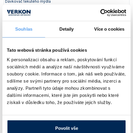
Dávkovač tekutého mýdla
Vlastnosti skla a porcelánu
Zátky a uzávěry
Teploměry, vlhkoměry a další přístroje pro
měření prostředí (klimatu)
Obj. číslo:
200 490 122 581
Zkumavky
Zkumavky a stojany
Titrátory
Dostupnost:
Vlastnosti plastů
Souhlas
Detaily
Více o cookies
710 Kč
/ ks
Turbidimetry (měření zákalu)
Váhy
Ceny jsou uvedeny v Kč bez DPH.
Tato webová stránka používá cookies
Vlhkostní analyzátory - váhy sušicí
K personalizaci obsahu a reklam, poskytování funkcí
Alternativy produktu a další produkty z kapitoly
sociálních médií a analýze naší návštěvnosti využíváme
Viskozimetry
soubory cookie. Informace o tom, jak náš web používáte,
sdílíme se svými partnery pro sociální média, inzerci a
analýzy. Partneři tyto údaje mohou zkombinovat s
dalšími informacemi, které jste jim poskytli nebo které
získali v důsledku toho, že používáte jejich služby.
Dávkovač pěnového mýdla
Pasta mycí VAKAVO
Povolit vše
v kartuších