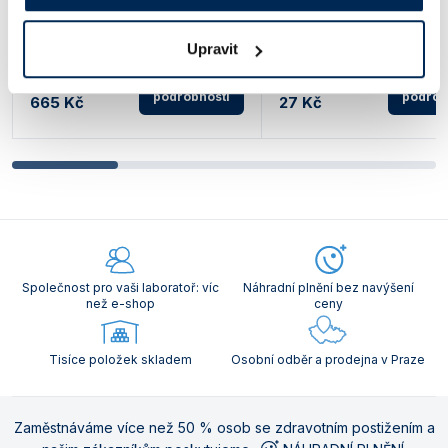
Vhodná pro odstranění odol
nečistot. Obsahuje lanolin a
Ekonomický výdej pěnového mýdla
přírodních abraziv, včetně d
v kartuši. Průhledná část
Upravit
vápence.
pro snadnou kontrolu náplně.
Uzamykatelný.
podrobnosti
podrob
665 Kč
27 Kč
Společnost pro vaši laboratoř: víc
Náhradní plnění bez navýšení
než e-shop
ceny
Tisíce položek skladem
Osobní odběr a prodejna v Praze
Zaměstnáváme více než 50 % osob se zdravotním postižením a