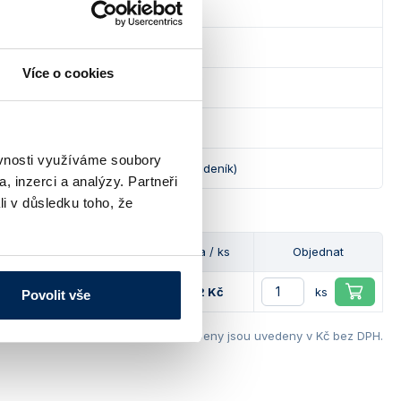
umavka Falcon, 2 ks
na zkumavky
Více o cookies
na zkumavky
á nálevka
ěvnosti využíváme soubory
í sešit Náměty na pokusy (Vědecký deník)
, inzerci a analýzy. Partneři
li v důsledku toho, že
Dostupnost
Cena / ks
Objednat
822 Kč
ks
Povolit vše
Ceny jsou uvedeny v Kč bez DPH.