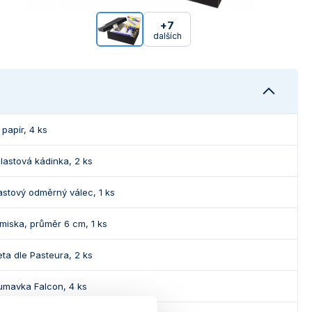
+7
dalších
í papír, 4 ks
lastová kádinka, 2 ks
astový odměrný válec, 1 ks
 miska, průměr 6 cm, 1 ks
eta dle Pasteura, 2 ks
umavka Falcon, 4 ks