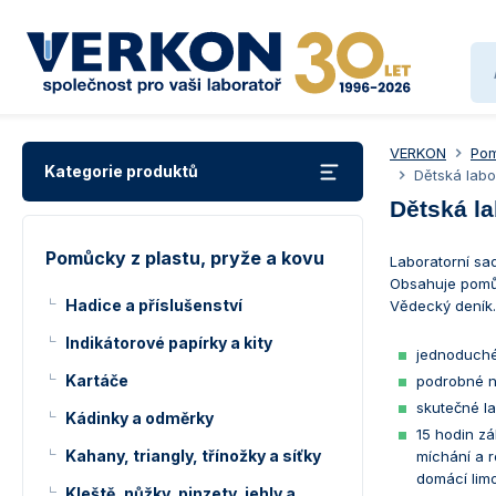
VERKON
Pom
Kategorie produktů
Dětská labo
Dětská l
Pomůcky z plastu, pryže a kovu
Laboratorní s
Obsahuje pomů
Hadice a příslušenství
Vědecký deník.
Indikátorové papírky a kity
jednoduché 
Kartáče
podrobné n
skutečné la
Kádinky a odměrky
15 hodin zá
Kahany, triangly, třínožky a síťky
míchání a r
domácí lim
Kleště, nůžky, pinzety, jehly a