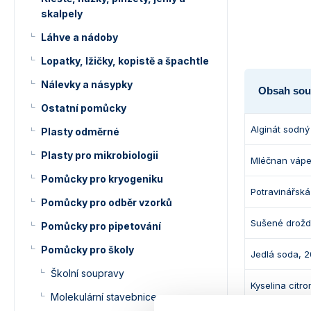
skalpely
Láhve a nádoby
Lopatky, lžičky, kopistě a špachtle
Nálevky a násypky
Obsah sou
Ostatní pomůcky
Alginát sodný
Plasty odměrné
Plasty pro mikrobiologii
Mléčnan vápen
Pomůcky pro kryogeniku
Potravinářská
Pomůcky pro odběr vzorků
Sušené droždí
Pomůcky pro pipetování
Pomůcky pro školy
Jedlá soda, 2
Školní soupravy
Kyselina citr
Molekulární stavebnice