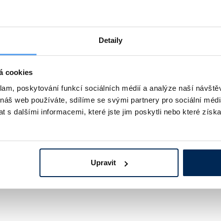
olka, velikost 0, 3 ks
50ml zk
 ks
Stojan 
Detaily
e, 1 ks
Kartáč 
vice, 1 pár
Plastov
á cookies
klam, poskytování funkcí sociálních médií a analýze naší návšt
lónek, 1 ks
Pracovn
 náš web používáte, sdílíme se svými partnery pro sociální média
 s dalšími informacemi, které jste jim poskytli nebo které získa
Obj. číslo
Popis
 120 444 641
Dětská laboratoř, Veselá věda na doma
Upravit