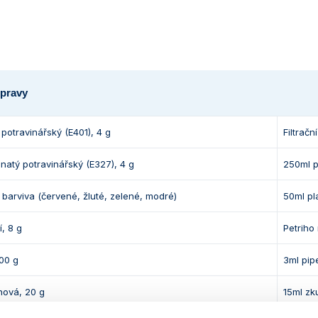
pravy
 potravinářský (E401), 4 g
Filtračn
atý potravinářský (E327), 4 g
250ml p
 barviva (červené, žluté, zelené, modré)
50ml pl
, 8 g
Petriho
00 g
3ml pip
onová, 20 g
15ml zk