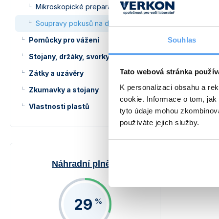
Želatinová tob
Mikroskopické preparáty
Soupravy pokusů na doma
pH papírky, 10
Souhlas
Pomůcky pro vážení
Ochranné brýl
Stojany, držáky, svorky a kruhy
Ochranné ruka
Tato webová stránka použív
Zátky a uzávěry
K personalizaci obsahu a re
Zkumavky a stojany
Nafukovací ba
cookie. Informace o tom, jak
Vlastnosti plastů
tyto údaje mohou zkombinovat
používáte jejich služby.
130
Náhradní plnění
29
%