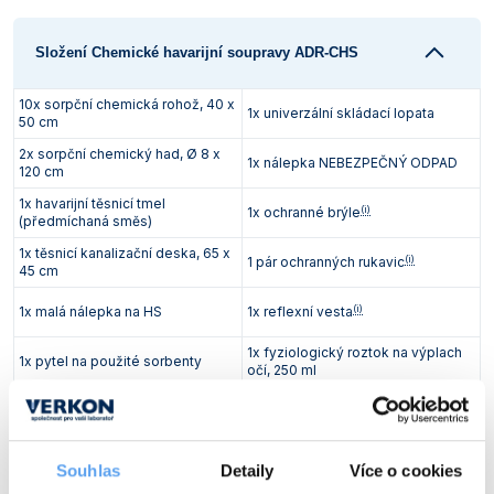
Vlastnosti skla a porcelánu
Zátky a uzávěry
Teploměry, vlhkoměry a další přístroje pro
měření prostředí (klimatu)
Složení Chemické havarijní soupravy ADR-CHS
Zkumavky
Zkumavky a stojany
Titrátory
10x sorpční chemická rohož, 40 x
Vlastnosti plastů
1x univerzální skládací lopata
50 cm
Turbidimetry (měření zákalu)
2x sorpční chemický had, Ø 8 x
1x nálepka NEBEZPEČNÝ ODPAD
Váhy
120 cm
1x havarijní těsnicí tmel
(i)
1x ochranné brýle
Vlhkostní analyzátory - váhy sušicí
(předmíchaná směs)
1x těsnicí kanalizační deska, 65 x
Viskozimetry
(i)
1 pár ochranných rukavic
45 cm
(i)
1x malá nálepka na HS
1x reflexní vesta
1x fyziologický roztok na výplach
1x pytel na použité sorbenty
očí, 250 ml
1x nejiskřivá svítilna včetně
1x skládací kbelík
(i)
monočlánků
2x výstražný trojúhelník
1x pevná taška se zipem
Souhlas
Detaily
Více o cookies