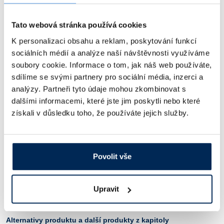
Podrobnější informace k jednotlivým produktům naleznete
v přiloženém
souboru ke stažení
.
Tato webová stránka používá cookies
K personalizaci obsahu a reklam, poskytování funkcí
sociálních médií a analýze naší návštěvnosti využíváme
Popis
soubory cookie. Informace o tom, jak náš web používáte,
sdílíme se svými partnery pro sociální média, inzerci a
Chemická havarijní souprava ADR-CHS
analýzy. Partneři tyto údaje mohou zkombinovat s
Obj. číslo:
200 490 149 381
dalšími informacemi, které jste jim poskytli nebo které
získali v důsledku toho, že používáte jejich služby.
Dostupnost:
3 190 Kč
/ ks
Povolit vše
Ceny jsou uvedeny v Kč bez DPH.
Upravit
Soubory ke stažení
Alternativy produktu a další produkty z kapitoly