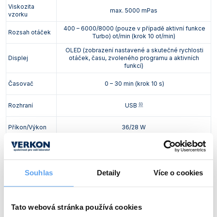
Viskozita
max. 5000 mPas
vzorku
400 – 6000/8000 (pouze v případě aktivní funkce
Rozsah otáček
Turbo) ot/min (krok 10 ot/min)
OLED (zobrazení nastavené a skutečné rychlosti
Displej
otáček, času, zvoleného programu a aktivních
funkcí)
Časovač
0 – 30 min (krok 10 s)
(i)
Rozhraní
USB
Příkon/Výkon
36/28 W
Hlučnost
pohonu (bez
50 dB
nádobek)
Souhlas
Detaily
Více o cookies
Rozměry (š x v x
122 x 54 x 178 mm
h)
Hmotnost
1,3 kg
Tato webová stránka používá cookies