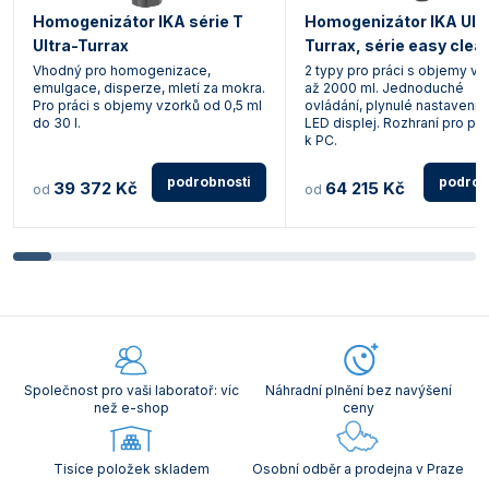
Homogenizátor IKA série T
Homogenizátor IKA Ult
Ultra-Turrax
Turrax, série easy clea
Vhodný pro homogenizace,
2 typy pro práci s objemy vz
emulgace, disperze, mletí za mokra.
až 2000 ml. Jednoduché
Pro práci s objemy vzorků od 0,5 ml
ovládání, plynulé nastavení 
do 30 l.
LED displej. Rozhraní pro při
k PC.
podrobnosti
podrob
39 372 Kč
64 215 Kč
od
od
Společnost pro vaši laboratoř: víc
Náhradní plnění bez navýšení
než e-shop
ceny
Tisíce položek skladem
Osobní odběr a prodejna v Praze