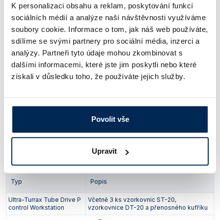
K personalizaci obsahu a reklam, poskytování funkcí
Napájení
230 V
sociálních médií a analýze naší návštěvnosti využíváme
Krytí
IP20
soubory cookie. Informace o tom, jak náš web používáte,
sdílíme se svými partnery pro sociální média, inzerci a
analýzy. Partneři tyto údaje mohou zkombinovat s
dalšími informacemi, které jste jim poskytli nebo které
Typ
Popis
získali v důsledku toho, že používáte jejich služby.
Ultra-Turrax Tube Drive P control
Samostatný přístroj bez vzorkovnic
Obj. číslo:
396 972 505 981
Povolit vše
Dostupnost:
42 924 Kč
/ ks
Upravit
Typ
Popis
Ultra-Turrax Tube Drive P
Včetně 3 ks vzorkovnic ST-20,
control Workstation
vzorkovnice DT-20 a přenosného kufříku