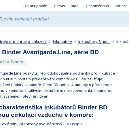
O nakupování
Servis
Blog
O společnosti
Kariéra
stroje pro ohřev a chlazení
Inkubátory
Inkubátory Binder
Inkubá
 Binder Avantgarde.Line, série BD
načky:
Binder
ntgarde.Line poskytují reprodukovatelné podmínky pro inkubace
ch kultur. Systém předehřívání komory APT.Line zajišťuje
ožení teploty v komoře. Série BD nabízí 4 modely s přirozenou
chu v komoře, intuitivním ovládáním, nerezovou vnitřní komorou
 systémem otevírání dveří.
charakteristika inkubátorů Binder BD
nou cirkulací vzduchu v komoře:
 ovládání, přehledný dvouřádkový LCD displej