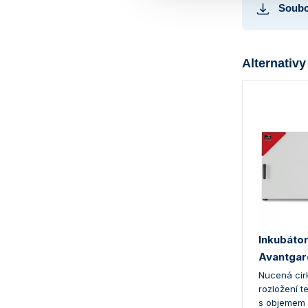
Soubo
Alternativy
Inkubátor
Avantgard
Nucená cir
rozložení t
s objemem 5