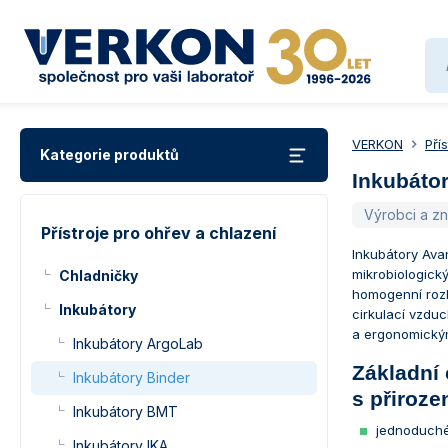
VERKON
Pří
Kategorie produktů
Inkubátor
Výrobci a z
Přístroje pro ohřev a chlazení
Inkubátory Ava
mikrobiologický
Chladničky
homogenní rozl
Inkubátory
cirkulací vzdu
a ergonomickým
Inkubátory ArgoLab
Základní 
Inkubátory Binder
s přiroze
Inkubátory BMT
jednoduché
Inkubátory IKA