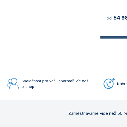
54 9
od
Společnost pro vaši laboratoř: víc než
Náhra
e-shop
Zaměstnáváme více než 50 % 