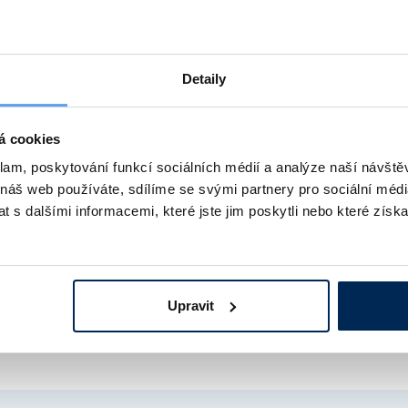
ší technické informace a nabídku příslušenství naleznete níže v kata
Detaily
á cookies
Obj. číslo
Typ
Objem [l]
klam, poskytování funkcí sociálních médií a analýze naší návšt
408 130 910 323
BD 56
57
 náš web používáte, sdílíme se svými partnery pro sociální média
 s dalšími informacemi, které jste jim poskytli nebo které získa
408 130 910 325
BD 115
112
408 130 910 329
BD 260
253
408 130 910 331
BD 720
737
Upravit