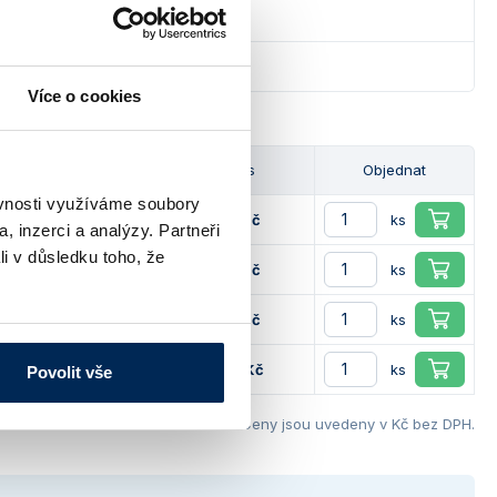
230
logových listech ke stažení.
Více o cookies
Dostupnost
Cena / ks
Objednat
ěvnosti využíváme soubory
40 488 Kč
ks
, inzerci a analýzy. Partneři
li v důsledku toho, že
54 504 Kč
ks
92 304 Kč
ks
179 520 Kč
ks
Povolit vše
Ceny jsou uvedeny v Kč bez DPH.