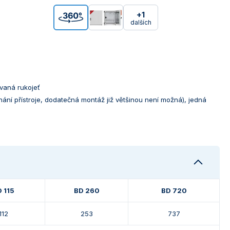
+1
dalších
vaná rukojeť
dnání přístroje, dodatečná montáž již většinou není možná), jedná
 115
BD 260
BD 720
112
253
737