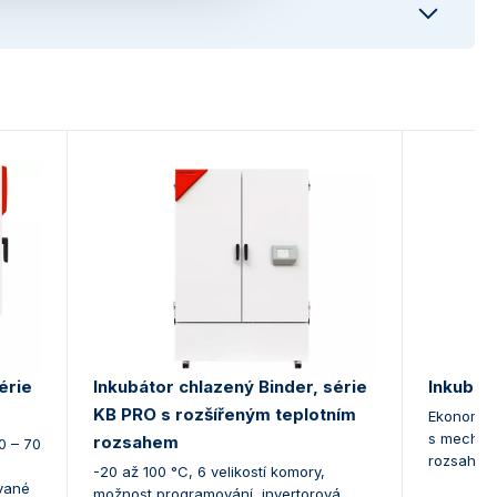
érie
Inkubátor chlazený Binder, série
Inkubát
KB PRO s rozšířeným teplotním
Ekonomic
s mechani
rozsahem
 0 – 70
rozsah 30
-20 až 100 °C, 6 velikostí komory,
ívané
možnost programování, invertorová