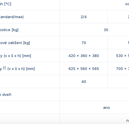
ah [°C]
o
standard/max)
2/4
police [kg]
30
ové zatížení [kg]
70
y (v x š x h) [mm]
420 x 360 x 380
530 x 
(i)
ry
(v x š x h) [mm]
625 x 560 x 565
705 x 
40
h dveří
ano