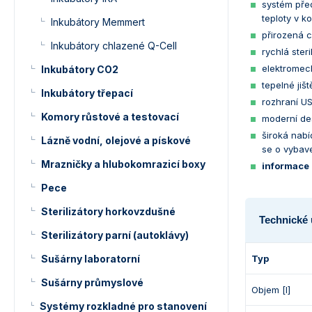
systém před
teploty v k
Inkubátory Memmert
přirozená c
Inkubátory chlazené Q-Cell
rychlá ster
elektromec
Inkubátory CO2
tepelné jišt
Inkubátory třepací
rozhraní U
Komory růstové a testovací
moderní des
široká nabí
Lázně vodní, olejové a pískové
se o vybave
Mrazničky a hlubokomrazicí boxy
informace 
Pece
Sterilizátory horkovzdušné
Technické 
Sterilizátory parní (autoklávy)
Sušárny laboratorní
Typ
Sušárny průmyslové
Objem [l]
Systémy rozkladné pro stanovení