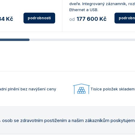
dveře. Integrovaný záznamník, roz
Ethernet a USB.
84 Kč
podrobnosti
177 600 Kč
podrobn
od
dní plnění bez navýšení ceny
Tisíce položek skladem
osob se zdravotním postižením a našim zákazníkům poskytuje