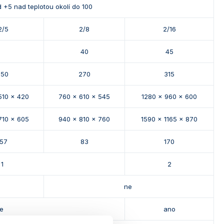
d +5 nad teplotou okolí do 100
2/5
2/8
2/16
40
45
150
270
315
510 x 420
760 x 610 x 545
1280 x 960 x 600
710 x 605
940 x 810 x 760
1590 x 1165 x 870
57
83
170
1
2
ne
ne
ano