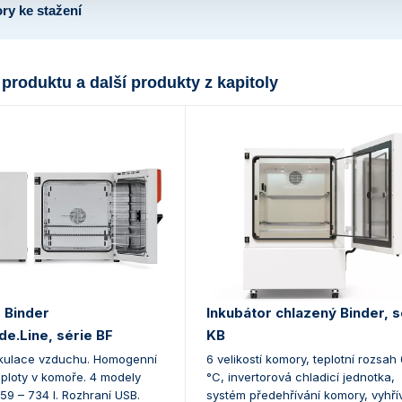
ry ke stažení
 produktu a další produkty z kapitoly
 Binder
Inkubátor chlazený Binder, s
e.Line, série BF
KB
kulace vzduchu. Homogenní
6 velikostí komory, teplotní rozsah
eploty v komoře. 4 modely
°C, invertorová chladicí jednotka,
9 – 734 l. Rozhraní USB.
systém předehřívání komory, vyhř