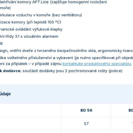
ehřívání komory APT.Line (zajišťuje homogenní rozložení
omoře)
irkulace vzduchu v komoře (bez ventilátoru)
ilizace komory (při teplotě 100 °C)
hanické ovládání výfukové klapky
ění třídy 3.1 s vizuálním alarmem
SB
ign, vnitřní dveře z tvrzeného bezpečnostního skla, ergonomicky tvaro
dka volitelného příslušenství a vybavení (je nutno specifikovat při obje
ní za příplatek – v případě zájmu
kontaktujte produktového specialistu
k dodávce:
součástí dodávky jsou 2 pochromované rošty (police)
údaje
BD 56
BD
57