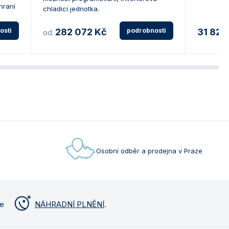
hraní
chladicí jednotka.
osti
282 072 Kč
podrobnosti
31 824
od
Osobní odběr a prodejna v Praze
me
NÁHRADNÍ PLNĚNÍ
.