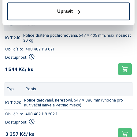
7 301 Kč
/ ks
Upravit
Typ
Popis
Police drátěná pochromovaná, 547 x 405 mm, max. nosnost
IO T 2.10
20 kg
Obj. číslo:
408 482 118 621
Dostupnost:
1 544 Kč
/ ks
Typ
Popis
Police děrovaná, nerezová, 547 x 380 mm (vhodná pro
IO T 2.20
kultivační láhve a Petriho misky)
Obj. číslo:
408 482 118 202 1
Dostupnost:
3 357 Kč
/ ks