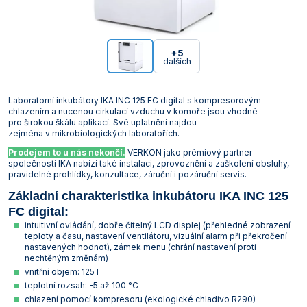
Vakuová filtrace
Informace a legislativa
Předlohy
Láhve
Širokohrdlé
Misky žíhací
Těsnění GUKO
Válce preparátní
Spojky hadicové
Láhve kapací
Lopatky, lžičky, kopistě a špachtle
Podložky protiskluzové
Vzorkovače násoskové
Korkovrty
Míchačky magnetické s ohřevem Ohaus
Mlýny nožové Retsch
Odparky rotační vakuové
Třepačky Witeg
Vývěvy membránové KNF
Lázně Witeg
Mrazničky laboratorní Liebherr
Pece
Termostaty oběhové Julabo
Průvodce výběrem konduktometru
Mikroskopy
Elektrody pH XS
Stolní ABBE
Teploměry venkovní a pokojové
Analytické Kern
Smíšené estery celulózy
Stříkačky a jehly
Rohože
Pracovní obuv
Senzorické boxy
Vložky přechodové
Úzkohrdlé
Misky a nádoby
Nálevky Büchnerovy
Vývěvy vodní
Svorky a tlačky
Misky a podnosy
Nálevky a násypky
Vzorkovače pro farmacii
Míchačky magnetické bez ohřevu Witeg
Mlýny rotorové Retsch
Reaktorové systémy
Třepačky s ohřevem
Vývěvy membránové Lavat
Lázně WSL
Mrazničky laboratorní Q-Cell
Sterilizátory horkovzdušné
Termostaty oběhové Krüss
Mineralizátory a termoreaktory
Elektrody ORP Mettler Toledo
Teploměry vpichové
Přesné Kern
Špičky pipetovací
Vybavení provozu
Rukavice a chňapky
Projekty a realizace
+5
dalších
Zátky
Zásobní
Ostatní laboratorní sklo
Tloučky
Nádoby na vzorky
Ostatní pomůcky
Míchačky magnetické s ohřevem Witeg
Mlýny střižné Retsch
Třepačky
Průvodce výběrem třepačky
Vývěvy membránové Vacuubrand
Mrazničky pro farmacii
Sterilizátory parní (autoklávy)
Termostaty oběhové Lauda
Minutky a stopky
Elektrody ORP Theta 90
Teploměry/vlhkoměry Comet
Předvážky a kapesní váhy Kern
Zástěry
Laboratorní inkubátory IKA INC 125 FC digital s kompresorovým
Svorky pro fixaci zábrusů
Pipety
Nádoby kovové
Plasty odměrné
Průvodce výběrem magnetické míchačky
Mlýny hmoždířové Retsch
Vývěvy, vakuové stanice a zařízení pro filtraci
Vývěvy rotační olejové Lavat
Sušárny laboratorní
Termostaty oběhové Witeg
Multimetry
Elektrody ORP WTW
Teploměry/vlhkoměry Testo
Technické Kern
chlazením a nucenou cirkulací vzduchu v komoře jsou vhodné
pro širokou škálu aplikací. Své uplatnění najdou
Tuky a návleky na zábrusy
Porcelán
Nosiče na láhve a přenosky
Plasty pro mikrobiologii
Mlýny ultraodstředivé Retsch
Vývěvy rotační olejové Vacuubrand
Sušárny průmyslové
Oximetry
Elektrody ORP XS
Záznamníky teploty a vlhkosti Comet
Příslušenství pro váhy Kern
zejména v mikrobiologických laboratořích.
Prodejem to u nás nekončí.
VERKON jako
prémiový partner
Přístroje
Střičky
Pomůcky pro kryogeniku
Děliče vzorků Retsch
Vývěvy rotační bezolejové Vacuubrand
Systémy rozkladné pro stanovení dusíku, tuků,
pH metry
pH pufry, standardy a roztoky
Záznamníky teploty a vlhkosti Testo
společnosti IKA
nabízí také instalaci, zprovoznění a zaškolení obsluhy,
kyanidů
pravidelné prohlídky, konzultace, záruční i pozáruční servis.
Sklo pro filtraci
Pomůcky pro odběr vzorků
Drtiče čelisťové Retsch
Průvodce výběrem vývěvy a vakuové stanice
Průvodce výběrem pH metru
Počítadla kolonií a luminometry
Základní charakteristika inkubátoru IKA INC 125
Termostaty blokové
FC digital:
Sklo pro mikrobiologii
Pomůcky pro pipetování
Podavače vibrační Retsch
Průvodce výběrem pH elektrody
Polarimetry
intuitivní ovládání, dobře čitelný LCD displej (přehledné zobrazení
Termostaty oběhové
teploty a času, nastavení ventilátoru, vizuální alarm při překročení
Sklo pro vážení
Pomůcky pro školy
Refraktometry
nastavených hodnot), zámek menu (chrání nastavení proti
Topné desky
nechtěným změnám)
Teploměry
Pomůcky pro vážení
Spektrofotometry
vnitřní objem: 125 l
Topná hnízda
teplotní rozsah: -5 až 100 °C
Válce
Stojany, držáky, svorky a kruhy
Stanovení biologické spotřeby kyslíku (BSK)
chlazení pomocí kompresoru (ekologické chladivo R290)
Výrobníky ledu