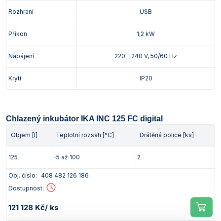
Rozhraní
USB
Příkon
1,2 kW
Napájení
220 – 240 V, 50/60 Hz
Krytí
IP20
Chlazený inkubátor IKA INC 125 FC digital
Objem [l]
Teplotní rozsah [°C]
Drátěná police [ks]
125
-5 až 100
2
Obj. číslo:
408 482 126 186
Dostupnost:
121 128 Kč
/ ks