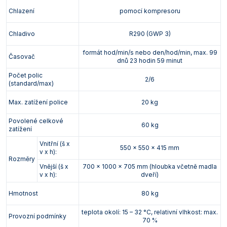
Chlazení
pomocí kompresoru
Chladivo
R290 (GWP 3)
formát hod/min/s nebo den/hod/min, max. 99
Časovač
dnů 23 hodin 59 minut
Počet polic
2/6
(standard/max)
Max. zatížení police
20 kg
Povolené celkové
60 kg
zatížení
Vnitřní (š x
550 x 550 x 415 mm
v x h):
Rozměry
Vnější (š x
700 x 1000 x 705 mm (hloubka včetně madla
v x h):
dveří)
Hmotnost
80 kg
teplota okolí: 15 – 32 °C, relativní vlhkost: max.
Provozní podmínky
70 %