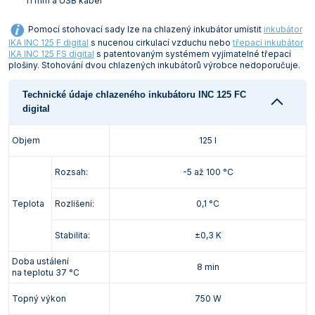
11 mm a USB kabel
Pomocí stohovací sady lze na chlazený inkubátor umístit
inkubátor
IKA INC 125 F digital
s nucenou cirkulací vzduchu nebo
třepací inkubátor
IKA INC 125 FS digital
s patentovaným systémem vyjímatelné třepací
plošiny. Stohování dvou chlazených inkubátorů výrobce nedoporučuje.
Technické údaje chlazeného inkubátoru INC 125 FC
digital
Objem
125 l
Rozsah:
-5 až 100 °C
Teplota
Rozlišení:
0,1 °C
Stabilita:
±0,3 K
Doba ustálení
8 min
na teplotu 37 °C
Topný výkon
750 W