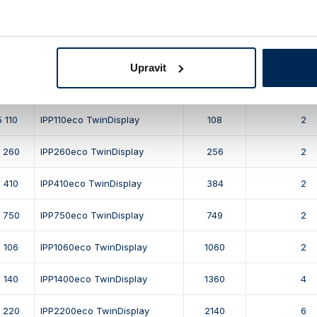
PP s regulátorem TwinDisplay:
0 030
IPP30 TwinDisplay
32
1
Upravit
0 055
IPP55 TwinDisplay
53
1
 110
IPP110eco TwinDisplay
108
2
5 260
IPP260eco TwinDisplay
256
2
 410
IPP410eco TwinDisplay
384
2
5 750
IPP750eco TwinDisplay
749
2
 106
IPP1060eco TwinDisplay
1060
2
 140
IPP1400eco TwinDisplay
1360
4
5 220
IPP2200eco TwinDisplay
2140
6