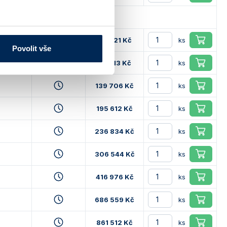
90 821 Kč
ks
Povolit vše
97 913 Kč
ks
139 706 Kč
ks
195 612 Kč
ks
236 834 Kč
ks
306 544 Kč
ks
416 976 Kč
ks
686 559 Kč
ks
861 512 Kč
ks