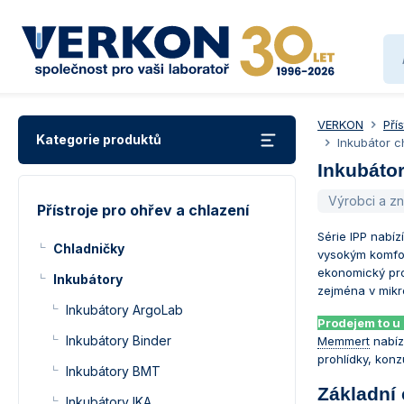
VERKON
Pří
Kategorie produktů
Inkubátor c
Inkubátor
Výrobci a z
Přístroje pro ohřev a chlazení
Série IPP nabíz
Chladničky
vysokým komfor
ekonomický prov
Inkubátory
zejména v mikr
Inkubátory ArgoLab
Prodejem to u
Inkubátory Binder
Memmert
nabízí
prohlídky, konz
Inkubátory BMT
Základní 
Inkubátory IKA