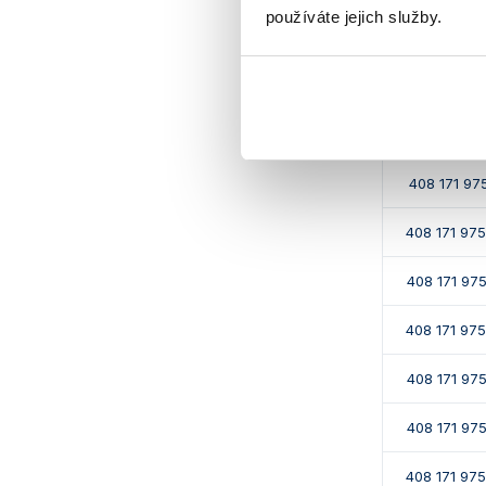
používáte jejich služby.
Inkubátory I
212 070 61
212 070 61
408 171 975
408 171 97
408 171 975
408 171 97
408 171 975
408 171 975
408 171 97