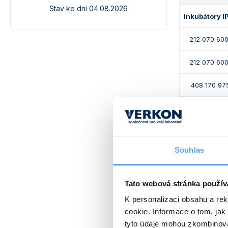
Stav ke dni 04.08.2026
Inkubátory I
212 070 60
212 070 60
408 170 975
408 170 97
408 170 97
Souhlas
408 170 97
408 170 97
Tato webová stránka použív
K personalizaci obsahu a re
408 170 97
cookie. Informace o tom, jak
408 170 97
tyto údaje mohou zkombinovat