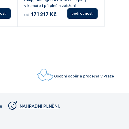
v komoře i při plném zatížení.
osti
171 217 Kč
podrobnosti
od
Osobní odběr a prodejna v Praze
me
NÁHRADNÍ PLNĚNÍ
.