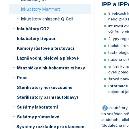
IPP a IPP
Inkubátory Memmert
9 velikostí
Inkubátory chlazené Q-Cell
nebo 2140 l
intuitivní 
Inkubátory CO2
výběru z ví
Inkubátory třepací
2 typy regu
teplotní ro
Komory růstové a testovací
technologie
Lázně vodní, olejové a pískové
nucená cirk
vnitřní kom
Mrazničky a hlubokomrazicí boxy
dveří pomoc
Pece
široká nabí
informace 
Sterilizátory horkovzdušné
objednat j
Sterilizátory parní (autoklávy)
Sušárny laboratorní
Inkubátory 
na vnitřních st
Sušárny průmyslové
studeného bíléh
(dodatečná mont
Systémy rozkladné pro stanovení