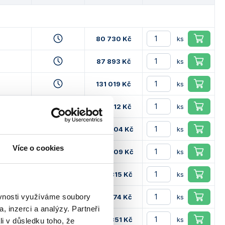
80 730 Kč
ks
87 893 Kč
ks
131 019 Kč
ks
183 212 Kč
ks
227 004 Kč
ks
Více o cookies
299 309 Kč
ks
403 815 Kč
ks
ěvnosti využíváme soubory
671 874 Kč
ks
, inzerci a analýzy. Partneři
848 351 Kč
ks
li v důsledku toho, že