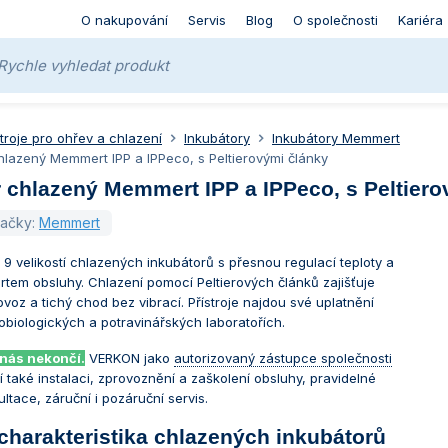
O nakupování
Servis
Blog
O společnosti
Kariéra
stroje pro ohřev a chlazení
Inkubátory
Inkubátory Memmert
hlazený Memmert IPP a IPPeco, s Peltierovými články
 chlazený Memmert IPP a IPPeco, s Peltiero
načky:
Memmert
í 9 velikostí chlazených inkubátorů s přesnou regulací teploty a
tem obsluhy. Chlazení pomocí Peltierových článků zajišťuje
oz a tichý chod bez vibrací. Přístroje najdou své uplatnění
obiologických a potravinářských laboratořích.
 nás nekončí.
VERKON jako
autorizovaný zástupce společnosti
 také instalaci, zprovoznění a zaškolení obsluhy, pravidelné
ultace, záruční i pozáruční servis.
charakteristika chlazených inkubátorů