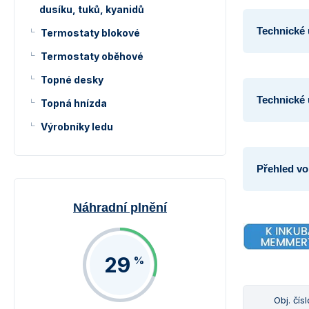
dusíku, tuků, kyanidů
Technické 
Termostaty blokové
Termostaty oběhové
Topné desky
Technické 
Topná hnízda
Výrobníky ledu
Přehled vo
Náhradní plnění
29
%
Obj. čísl