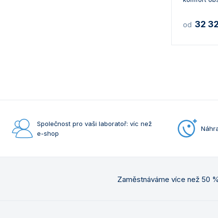
32 3
od
Společnost pro vaši laboratoř: víc než
Náhra
e-shop
Zaměstnáváme více než 50 % 