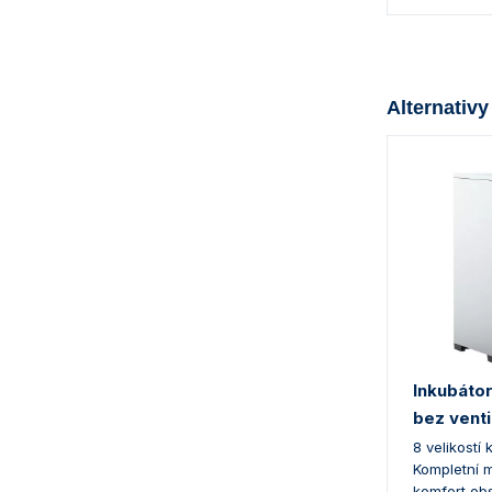
Alternativy
Inkubáto
bez venti
8 velikostí
Kompletní 
komfort obs