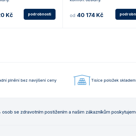
20 Kč
podrobnosti
40 174 Kč
podrobn
od
dní plnění bez navýšení ceny
Tisíce položek skladem
osob se zdravotním postižením a našim zákazníkům poskytuje