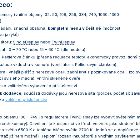
eco:
 komory (vnitřní objemy: 32, 53, 108, 256, 384, 749, 1060, 1360
)
ovládání, snadná obsluha,
kompletní menu v češtině
(možnost
ce jazyků)
látoru:
SingleDisplay
nebo
TwinDisplay
zsah: 0 – 70 °C nebo 15 – 60 °C (dle modelu)
 Peltierova článku (přesná regulace teploty, ekonomický provoz, tichý 
ulace vzduchu v komoře (ventilátor s Peltierovým článkem)
ora i vnější plášť z nerezové oceli, zadní kryt z pozinkované oceli, i
í svislého madla), vnitřní skleněné dveře
dka volitelného vybavení a příslušenství
k dodávce:
součástí dodávky jsou nerezová síta (police), počet sít závi
ako
volitelné příslušenství
o objemu 108 – 749 l s regulátorem TwinDisplay lze vybavit světelným 
ěnách komory). Osvětlení je k dispozici ve třech verzích: jako studené b
o světla 6500 K a teplého bílého světla 2700 K. Jedná se o doplňkové v
áž již není možná). Teplotní rozsah inkubátorů s vnitřním osvětlením j