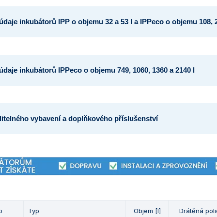
údaje inkubátorů IPP o objemu 32 a 53 l a IPPeco o objemu 108, 2
údaje inkubátorů IPPeco o objemu 749, 1060, 1360 a 2140 l
litelného vybavení a doplňkového příslušenství
o
Typ
Objem [l]
Drátěná poli