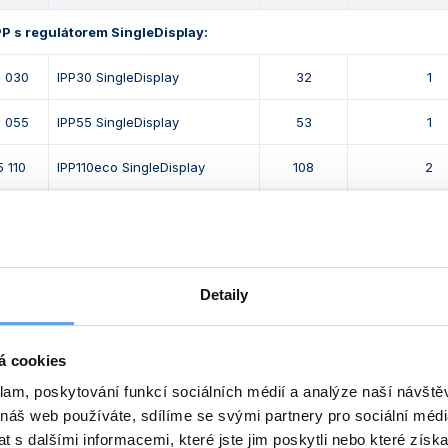
PP s regulátorem SingleDisplay:
0 030
IPP30 SingleDisplay
32
1
0 055
IPP55 SingleDisplay
53
1
 110
IPP110eco SingleDisplay
108
2
5 260
IPP260eco SingleDisplay
256
2
5 410
IPP410eco SingleDisplay
384
2
Detaily
5 750
IPP750eco SingleDisplay
749
2
5 106
IPP1060eco SingleDisplay
1060
2
á cookies
klam, poskytování funkcí sociálních médií a analýze naší návšt
5 140
IPP1400eco SingleDisplay
1360
4
 náš web používáte, sdílíme se svými partnery pro sociální média
5 220
IPP2200eco SingleDisplay
2140
6
 s dalšími informacemi, které jste jim poskytli nebo které získa