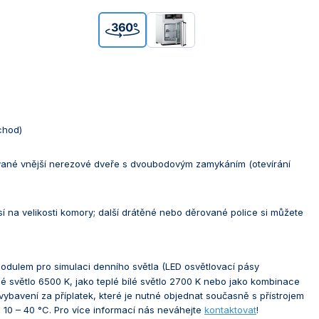
chod)
zolované vnější nerezové dveře s dvoubodovým zamykáním (otevírání
sí na velikosti komory; další drátěné nebo děrované police si můžete
modulem pro simulaci denního světla (LED osvětlovací pásy
ílé světlo 6500 K, jako teplé bílé světlo 2700 K nebo jako kombinace
ybavení za příplatek, které je nutné objednat současně s přístrojem
e 10 – 40 °C. Pro více informací nás neváhejte
kontaktovat
!