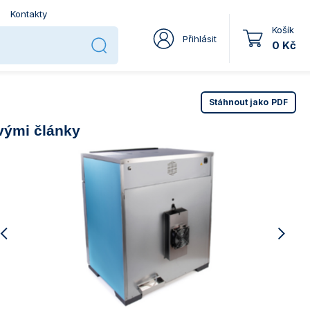
Kontakty
Košík
Přihlásit
0 Kč
Stáhnout jako
PDF
vými články