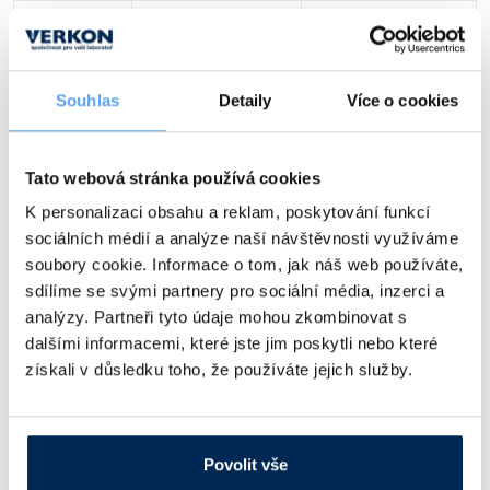
Vlastnosti skla a porcelánu
Zátky a uzávěry
Teploměry, vlhkoměry a další přístroje pro
30
130
260
měření prostředí (klimatu)
Zkumavky
Zkumavky a stojany
Obj. číslo:
130 635 012 312
Titrátory
Dostupnost:
Souhlas
Detaily
Více o cookies
Vlastnosti plastů
Turbidimetry (měření zákalu)
110 Kč
/ ks
Váhy
Tato webová stránka používá cookies
Ceny jsou uvedeny v Kč bez DPH.
K personalizaci obsahu a reklam, poskytování funkcí
Vlhkostní analyzátory - váhy sušicí
sociálních médií a analýze naší návštěvnosti využíváme
Alternativy produktu a další produkty z kapitoly
Viskozimetry
soubory cookie. Informace o tom, jak náš web používáte,
sdílíme se svými partnery pro sociální média, inzerci a
analýzy. Partneři tyto údaje mohou zkombinovat s
dalšími informacemi, které jste jim poskytli nebo které
získali v důsledku toho, že používáte jejich služby.
Povolit vše
Kartáč na zkumavky
Kartáč na pipety