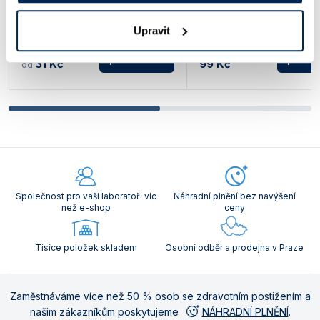
Syntetická vlákna PA nebo směs
Průměr x délka kartáče: 5 x 
štětiny a syntetických vláken PA,
Celková délka 480 mm.
plastové držadlo. Průměr 12, 14, 16,
Upravit
20 nebo 30 mm.
podrobnosti
podrob
31 Kč
99 Kč
od
Společnost pro vaši laboratoř: víc
Náhradní plnění bez navýšení
než e-shop
ceny
Tisíce položek skladem
Osobní odběr a prodejna v Praze
Zaměstnáváme více než 50 % osob se zdravotním postižením a
našim zákazníkům poskytujeme
NÁHRADNÍ PLNĚNÍ
.