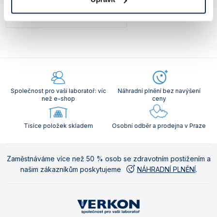
podrobnosti
337 Kč
od
Společnost pro vaši laboratoř: víc
Náhradní plnění bez navýšení
než e-shop
ceny
Tisíce položek skladem
Osobní odběr a prodejna v Praze
Zaměstnáváme více než 50 % osob se zdravotním postižením a
našim zákazníkům poskytujeme
NÁHRADNÍ PLNĚNÍ
.