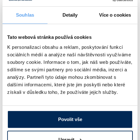
Dostupnost:
Vlastnosti skla a porcelánu
Zátky a uzávěry
Teploměry, vlhkoměry a další přístroje pro
měření prostředí (klimatu)
481 Kč
/ bal.
Souhlas
Detaily
Více o cookies
Zkumavky
Zkumavky a stojany
Titrátory
Ceny jsou uvedeny v Kč bez DPH.
Vlastnosti plastů
Turbidimetry (měření zákalu)
Tato webová stránka používá cookies
Alternativy produktu a další produkty z kapitoly
K personalizaci obsahu a reklam, poskytování funkcí
Váhy
sociálních médií a analýze naší návštěvnosti využíváme
Vlhkostní analyzátory - váhy sušicí
soubory cookie. Informace o tom, jak náš web používáte,
sdílíme se svými partnery pro sociální média, inzerci a
Viskozimetry
analýzy. Partneři tyto údaje mohou zkombinovat s
dalšími informacemi, které jste jim poskytli nebo které
získali v důsledku toho, že používáte jejich služby.
Papír na vážení
Vhodný pro vážení a manipulaci
Povolit vše
s malými vzorky. Lze použít místo
vážicích lodiček. Rozměry 90 x 115,
95 x 110 nebo 100 x 130 mm. Blok
100 nebo 250 listů.
Upravit