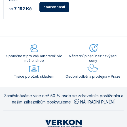
podrobnosti
7 192 Kč
od
Společnost pro vaši laboratoř: víc
Náhradní plnění bez navýšení
než e-shop
ceny
Tisíce položek skladem
Osobní odběr a prodejna v Praze
Zaměstnáváme více než 50 % osob se zdravotním postižením a
našim zákazníkům poskytujeme
NÁHRADNÍ PLNĚNÍ
.