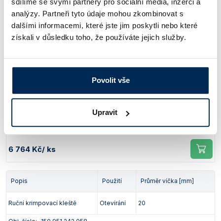
sdílíme se svými partnery pro sociální média, inzerci a
Obj. číslo:
150 951 242 056
analýzy. Partneři tyto údaje mohou zkombinovat s
dalšími informacemi, které jste jim poskytli nebo které
Dostupnost:
získali v důsledku toho, že používáte jejich služby.
6 764 Kč
/ ks
Popis
Použití
Průměr víčka [mm]
Povolit vše
Ruční krimpovací kleště
Zavírání
20
Upravit
Obj. číslo:
150 951 242 057
Dostupnost:
6 764 Kč
/ ks
Popis
Použití
Průměr víčka [mm]
Ruční krimpovací kleště
Otevírání
20