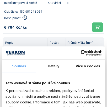
Ruční krimpovací kleště
Otevírání
11
Obj. číslo:
150 951 242 054
Dostupnost:
6 764 Kč
/ ks
Popis
Použití
Průměr víčka [mm]
Ruční krimpovací kleště
Zavírání
13
Obj. číslo:
150 951 242 055
Souhlas
Detaily
Více o cookies
Dostupnost:
6 764 Kč
/ ks
Tato webová stránka používá cookies
K personalizaci obsahu a reklam, poskytování funkcí
Popis
Použití
Průměr víčka [mm]
sociálních médií a analýze naší návštěvnosti využíváme
soubory cookie. Informace o tom, jak náš web používáte,
Ruční krimpovací kleště
Otevírání
13