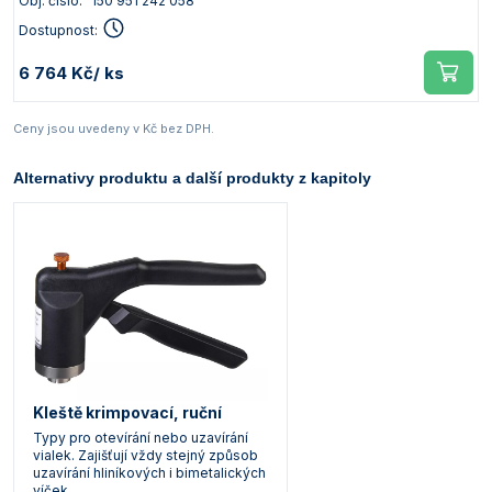
Obj. číslo:
150 951 242 058
Dostupnost:
6 764 Kč
/ ks
Ceny jsou uvedeny v Kč bez DPH.
Alternativy produktu a další produkty z kapitoly
Kleště krimpovací, ruční
Typy pro otevírání nebo uzavírání
vialek. Zajišťují vždy stejný způsob
uzavírání hliníkových i bimetalických
víček.