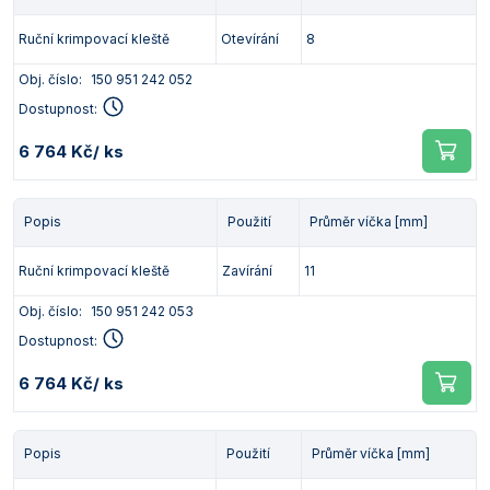
Vlastnosti skla a porcelánu
Zátky a uzávěry
Teploměry, vlhkoměry a další přístroje pro
Ruční krimpovací kleště
Otevírání
8
měření prostředí (klimatu)
Zkumavky
Zkumavky a stojany
Obj. číslo:
150 951 242 052
Titrátory
Vlastnosti plastů
Dostupnost:
Turbidimetry (měření zákalu)
6 764 Kč
/ ks
Váhy
Vlhkostní analyzátory - váhy sušicí
Popis
Použití
Průměr víčka [mm]
Viskozimetry
Ruční krimpovací kleště
Zavírání
11
Obj. číslo:
150 951 242 053
Dostupnost:
6 764 Kč
/ ks
Popis
Použití
Průměr víčka [mm]