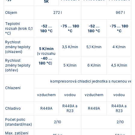
5K
Objem
272 l
967 l
Teplotní
-52 ...
-75 ... 180
-52 ...
-75 ... 180
rozsah (krok 0,1
-
180 °C
°C
180 °C
°C
°C)
Rychlost
změny teploty
3,5 K/min
5,1 K/min
4 K/min
5 K/min
(chlazení)
(v rozsahu
-40 ...
Rychlost
180 °C
)
změny teploty
5 K/min
6 K/min
4,5 K/min
(ohřev)
kompresorová chladicí jednotka s nucenou vent
Chlazení
vzduchem
vodou
vzduchem
vodou
R449A a
R449A a
Chladivo
R449A
R449A
R23
R23
Počet polic
2/10
2/10
(standard/max)
Max. zatížení