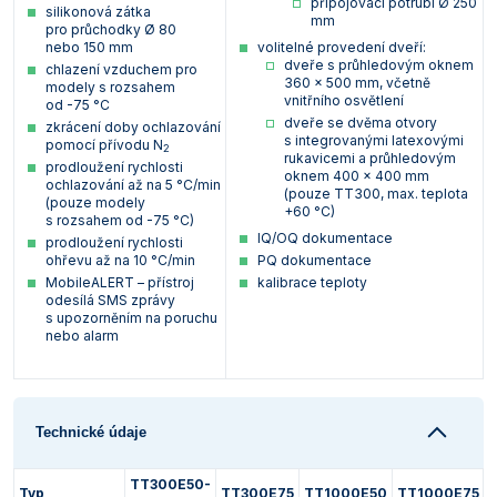
připojovací potrubí Ø 250
silikonová zátka
mm
pro průchodky Ø 80
nebo 150 mm
volitelné provedení dveří:
dveře s průhledovým oknem
chlazení vzduchem pro
360 x 500 mm, včetně
modely s rozsahem
vnitřního osvětlení
od -75 °C
dveře se dvěma otvory
zkrácení doby ochlazování
s integrovanými latexovými
pomocí přívodu N
2
rukavicemi a průhledovým
prodloužení rychlosti
oknem 400 x 400 mm
ochlazování až na 5 °C/min
(pouze TT300, max. teplota
(pouze modely
+60 °C)
s rozsahem od -75 °C)
IQ/OQ dokumentace
prodloužení rychlosti
ohřevu až na 10 °C/min
PQ dokumentace
MobileALERT – přístroj
kalibrace teploty
odesílá SMS zprávy
s upozorněním na poruchu
nebo alarm
Technické údaje
TT300E50-
Typ
TT300E75
TT1000E50
TT1000E75