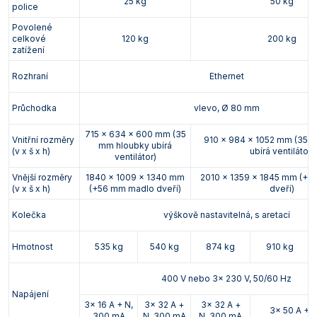
25 kg
50 kg
police
Povolené
celkové
120 kg
200 kg
zatížení
Rozhraní
Ethernet
Průchodka
vlevo, Ø 80 mm
715 x 634 x 600 mm (35
Vnitřní rozměry
910 x 984 x 1052 mm (35 
mm hloubky ubírá
(v x š x h)
ubírá ventilátor)
ventilátor)
Vnější rozměry
1840 x 1009 x 1340 mm
2010 x 1359 x 1845 mm (+
(v x š x h)
(+56 mm madlo dveří)
dveří)
Kolečka
výškově nastavitelná, s aretací
Hmotnost
535 kg
540 kg
874 kg
910 kg
400 V nebo 3x 230 V, 50/60 Hz
Napájení
3x 16 A + N,
3x 32 A +
3x 32 A +
3x 50 A + 
300 mA
N, 300 mA
N, 300 mA