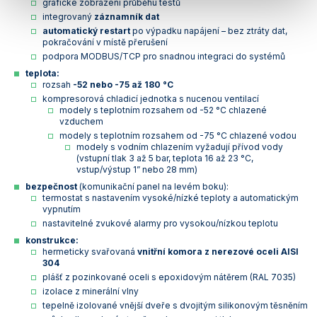
grafické zobrazení průběhu testů
integrovaný
záznamník dat
automatický restart
po výpadku napájení – bez ztráty dat,
pokračování v místě přerušení
podpora MODBUS/TCP pro snadnou integraci do systémů
teplota:
rozsah
-52 nebo -75 až 180 °C
kompresorová chladicí jednotka s nucenou ventilací
modely s teplotním rozsahem od -52 °C chlazené
vzduchem
modely s teplotním rozsahem od -75 °C chlazené vodou
modely s vodním chlazením vyžadují přívod vody
(vstupní tlak 3 až 5 bar, teplota 16 až 23 °C,
vstup/výstup 1” nebo 28 mm)
bezpečnost
(komunikační panel na levém boku):
termostat s nastavením vysoké/nízké teploty a automatickým
vypnutím
nastavitelné zvukové alarmy pro vysokou/nízkou teplotu
konstrukce:
hermeticky svařovaná
vnitřní komora z nerezové oceli AISI
304
plášť z pozinkované oceli s epoxidovým nátěrem (RAL 7035)
izolace z minerální vlny
tepelně izolované vnější dveře s dvojitým silikonovým těsněním