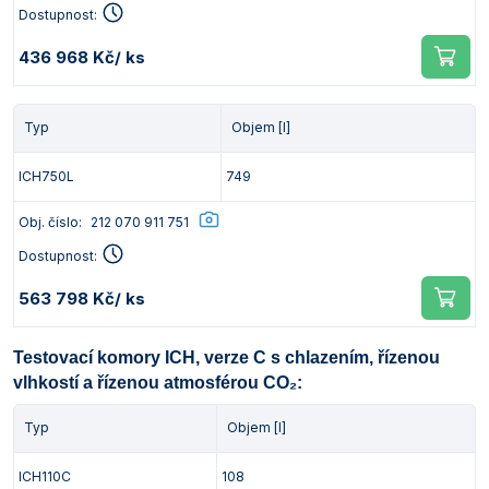
Dostupnost:
436 968 Kč
/ ks
Typ
Objem [l]
ICH750L
749
Obj. číslo:
212 070 911 751
Dostupnost:
563 798 Kč
/ ks
Testovací komory ICH, verze C s chlazením, řízenou
vlhkostí a řízenou atmosférou CO₂:
Typ
Objem [l]
ICH110C
108