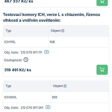
467 337 Kč
/ ks
Testovací komory ICH, verze L s chlazením, řízenou
vlhkostí a vnitřním osvětlením:
Typ
Objem [l]
ICH110L
108
Obj. číslo:
212 070 911 111
Dostupnost:
319 491 Kč
/ ks
Typ
Objem [l]
ICH260L
256
Obj. číslo:
212 070 911 261