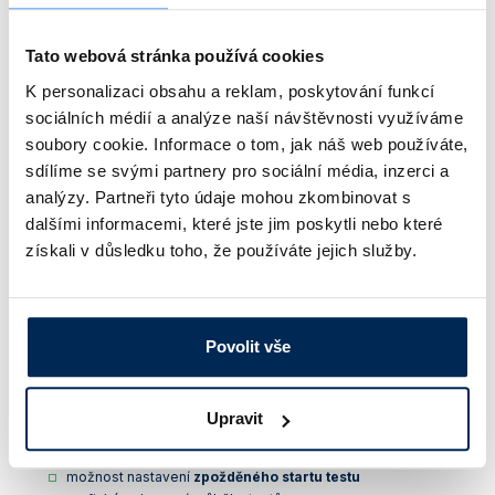
Tato webová stránka používá cookies
K personalizaci obsahu a reklam, poskytování funkcí
sociálních médií a analýze naší návštěvnosti využíváme
soubory cookie. Informace o tom, jak náš web používáte,
+4
dalších
sdílíme se svými partnery pro sociální média, inzerci a
analýzy. Partneři tyto údaje mohou zkombinovat s
dalšími informacemi, které jste jim poskytli nebo které
Testovací komory
TESTA TT
jsou navrženy pro přesnou simulaci
teplotních změn, tepelného šoku, zátěžové testy a zkoušky odolnosti
získali v důsledku toho, že používáte jejich služby.
materiálů. Díky stabilnímu výkonu a širokým možnostem konfigurace
jsou ideální
pro výzkum a vývoj, kontrolu kvality, laboratorní
testování i technologické aplikace
. Intuitivní dotykové ovládání,
snadné programování a bohatá nabídka volitelného vybavení umožňují
přizpůsobit komoru specifickým požadavkům každé laboratoře.
Povolit vše
Základní charakteristika testovacích komor TESTA TT:
dvě velikosti komory
– objem 272 nebo 967 l
dotykový ovládací panel
s intuitivním rozhraním:
Upravit
zobrazení teploty a stavu procesu v reálném čase
tvorba
neomezeného počtu programů a segmentů
možnost nastavení
zpožděného startu testu