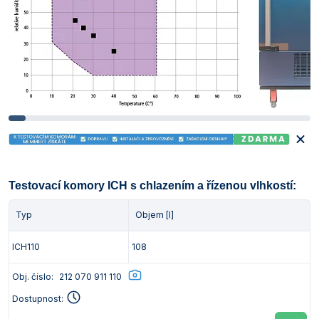
Testovací komory ICH s chlazením a řízenou vlhkostí:
Typ
Objem [l]
ICH110
108
Obj. číslo:
212 070 911 110
Dostupnost: