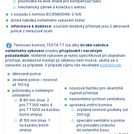
průchodka na levé straně pro kompenzaci tlaku
mechanický zámek a kolečka s aretací
v souladu s normou IEC/EN60068-3-5/6
široká nabídka volitelného vybavení (níže)
informace k dodávce:
součástí dodávky přístroje jsou 2 děrované
police z nerezové oceli
Testovací komory TESTA TT lze díky
široké nabídce
volitelného vybavení
snadno
přizpůsobit i náročným
požadavkům
. Volitelné vybavení je nutno specifikovat při objednání
přístroje, dodatečná montáž již většinou není možná. Jedná se o
vybavení za příplatek. V případě zájmu nás neváhejte
kontaktovat
.
děrované police
zesílené police – nosnost
až 100 kg
nouzové tlačítko pro okamžité
průchodky s volitelným
vypnutí přístroje
umístěním:
nastavitelná rychlost ventilátoru
Ø 80 mm (max. 2
pro TT300 nebo 4
upravená vnitřní komora:
pro TT1000 na každou
zvýšená nosnost podlahy (až
boční stranu)
200 kg)
Ø 150 mm (max. 1
speciální ventilátor a police
na každou boční
pro proudění vzduchu
stranu)
do externího boxu