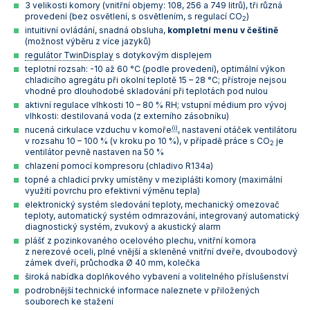
3 velikosti komory (vnitřní objemy: 108, 256 a 749 litrů), tři různá
Vlastnosti skla a porcelánu
Zátky a uzávěry
Teploměry, vlhkoměry a další přístroje pro
provedení (bez osvětlení, s osvětlením, s regulací CO
)
2
měření prostředí (klimatu)
intuitivní ovládání, snadná obsluha,
kompletní menu v češtině
Zkumavky
Zkumavky a stojany
(možnost výběru z více jazyků)
Titrátory
regulátor TwinDisplay
s dotykovým displejem
Vlastnosti plastů
teplotní rozsah: -10 až 60 °C (podle provedení), optimální výkon
chladicího agregátu při okolní teplotě 15 – 28 °C; přístroje nejsou
Turbidimetry (měření zákalu)
vhodné pro dlouhodobé skladování při teplotách pod nulou
aktivní regulace vlhkosti 10 – 80 % RH; vstupní médium pro vývoj
Váhy
vlhkosti: destilovaná voda (z externího zásobníku)
(i)
nucená cirkulace vzduchu v komoře
, nastavení otáček ventilátoru
Vlhkostní analyzátory - váhy sušicí
v rozsahu 10 – 100 % (v kroku po 10 %), v případě práce s CO
je
2
ventilátor pevně nastaven na 50 %
Viskozimetry
chlazení pomocí kompresoru (chladivo R134a)
topné a chladicí prvky umístěny v meziplášti komory (maximální
využití povrchu pro efektivní výměnu tepla)
elektronický systém sledování teploty, mechanický omezovač
teploty, automatický systém odmrazování, integrovaný automatický
diagnostický systém, zvukový a akustický alarm
plášť z pozinkovaného ocelového plechu, vnitřní komora
z nerezové oceli, plné vnější a skleněné vnitřní dveře, dvoubodový
zámek dveří, průchodka Ø 40 mm, kolečka
široká nabídka doplňkového vybavení a volitelného příslušenství
podrobnější technické informace naleznete v přiložených
souborech ke stažení