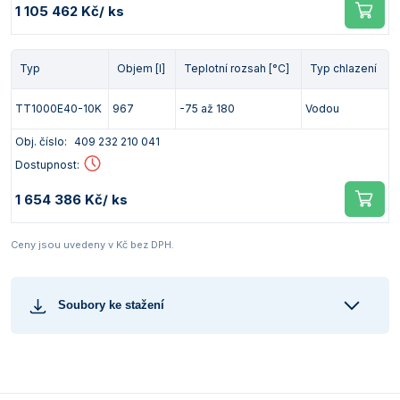
1 105 462 Kč
/ ks
Typ
Objem [l]
Teplotní rozsah [°C]
Typ chlazení
TT1000E40-10K
967
-75 až 180
Vodou
Obj. číslo:
409 232 210 041
Dostupnost:
1 654 386 Kč
/ ks
Ceny jsou uvedeny v Kč bez DPH.
Soubory ke stažení