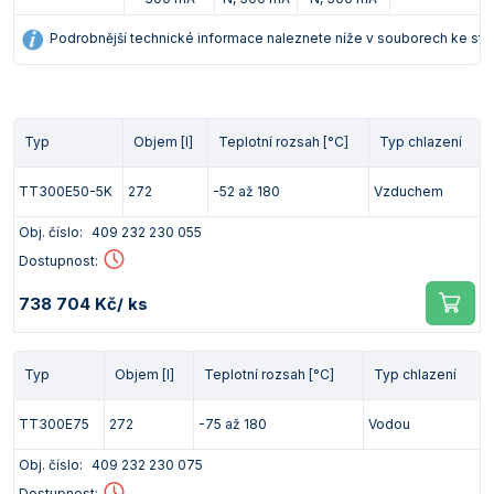
Podrobnější technické informace naleznete níže v souborech ke sta
Typ
Objem [l]
Teplotní rozsah [°C]
Typ chlazení
TT300E50-5K
272
-52 až 180
Vzduchem
Obj. číslo:
409 232 230 055
Dostupnost:
738 704 Kč
/ ks
Typ
Objem [l]
Teplotní rozsah [°C]
Typ chlazení
TT300E75
272
-75 až 180
Vodou
Obj. číslo:
409 232 230 075
Dostupnost: