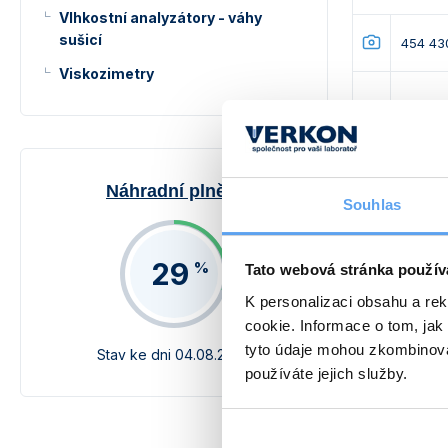
Vlhkostní analyzátory - váhy
sušicí
454 43
Viskozimetry
454 43
Náhradní plnění
Souhlas
454 43
29
%
Tato webová stránka použív
K personalizaci obsahu a re
454 43
cookie. Informace o tom, jak
tyto údaje mohou zkombinovat
Stav ke dni 04.08.2026
používáte jejich služby.
Výprod