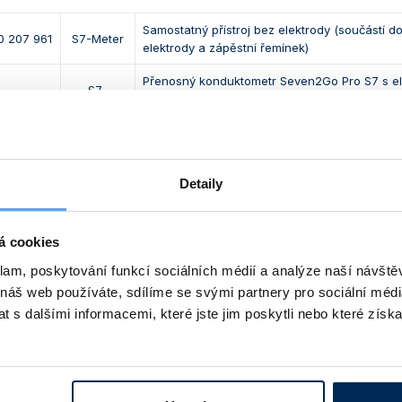
Samostatný přístroj bez elektrody (součástí d
0 207 961
S7-Meter
elektrody a zápěstní řemínek)
Přenosný konduktometr Seven2Go Pro S7 s el
S7-
738 ISM IP67, ochranným pouzdrem, držákem 
0 207 962
Standard
startovacím balíčkem kalibračních standardů,
Kit
řemínkem a USB kabelem
Přenosný konduktometr Seven2Go Pro S7 s el
Detaily
S7-Field
738 ISM IP67, držákem elektrody, startovacím
0 207 963
Kit
kalibračních standardů, zápěstním řemínkem,
kabelem a přenosným kufříkem
á cookies
Přenosný konduktometr Seven2Go Pro S7 s el
S7-
klam, poskytování funkcí sociálních médií a analýze naší návšt
0 207 873
742 ISM IP67, držákem elektrody, sáčky se s
USP/EP Kit
µS/cm, zápěstním řemínkem a přenosným kuf
 náš web používáte, sdílíme se svými partnery pro sociální média
 s dalšími informacemi, které jste jim poskytli nebo které získa
ej