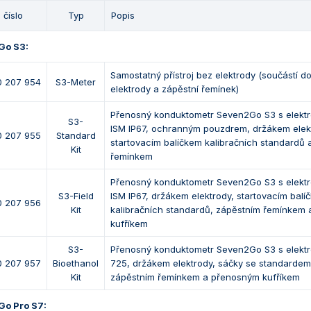
 číslo
Typ
Popis
Go S3:
Samostatný přístroj bez elektrody (součástí d
0 207 954
S3-Meter
elektrody a zápěstní řemínek)
Přenosný konduktometr Seven2Go S3 s elekt
S3-
ISM IP67, ochranným pouzdrem, držákem elek
0 207 955
Standard
startovacím balíčkem kalibračních standardů 
Kit
řemínkem
Přenosný konduktometr Seven2Go S3 s elekt
S3-Field
ISM IP67, držákem elektrody, startovacím balí
0 207 956
Kit
kalibračních standardů, zápěstním řemínkem
kufříkem
S3-
Přenosný konduktometr Seven2Go S3 s elekt
0 207 957
Bioethanol
725, držákem elektrody, sáčky se standarde
Kit
zápěstním řemínkem a přenosným kufříkem
Go Pro S7: