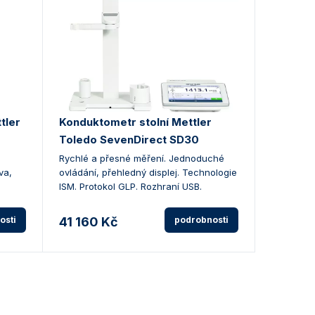
tler
Konduktometr stolní Mettler
Toledo SevenDirect SD30
Rychlé a přesné měření. Jednoduché
va,
ovládání, přehledný displej. Technologie
ISM. Protokol GLP. Rozhraní USB.
osti
41 160 Kč
podrobnosti