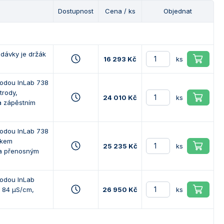
Dostupnost
Cena / ks
Objednat
odávky je držák
16 293 Kč
ks
rodou InLab 738
trody,
24 010 Kč
ks
a zápěstním
rodou InLab 738
čkem
25 235 Kč
ks
 a přenosným
rodou InLab
m 84 µS/cm,
26 950 Kč
ks