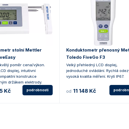
metr stolní Mettler
Konduktometr přenosný Met
iveEasy
Toledo FiveGo F3
Skvělý poměr cena/výkon.
Velký přehledný LCD displej,
D displej, intuitivní
jednoduché ovládání. Rychlá odez
kompaktní konstrukce
vysoká kvalita měření. Krytí IP67.
aným držákem elektrody.
5 Kč
podrobnosti
11 148 Kč
podrobn
od