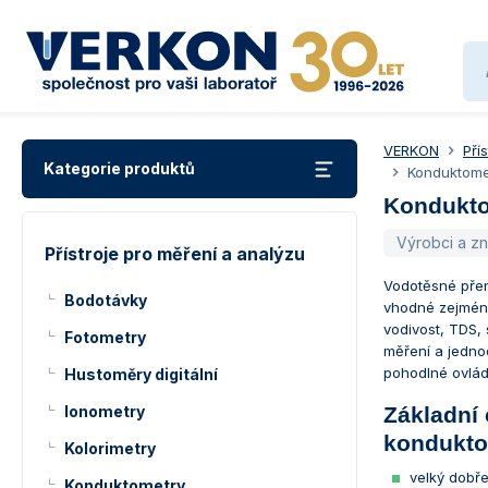
VERKON
Pří
Kategorie produktů
Konduktome
Kondukto
Výrobci a z
Přístroje pro měření a analýzu
Vodotěsné pře
Bodotávky
vhodné zejména
vodivost, TDS, 
Fotometry
měření a jedno
pohodlné ovlád
Hustoměry digitální
Ionometry
Základní 
kondukto
Kolorimetry
velký dobře
Konduktometry