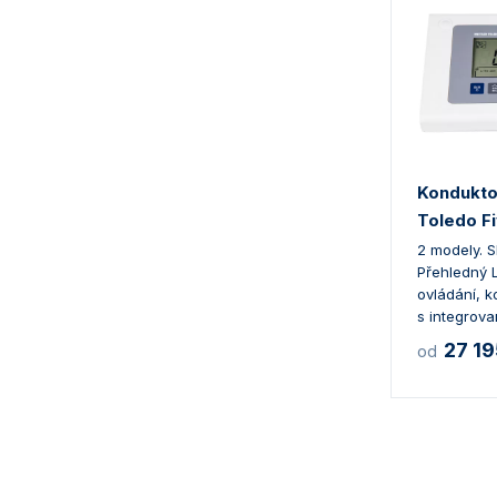
Kondukto
Toledo F
2 modely. 
Přehledný LC
ovládání, 
s integrov
27 19
od