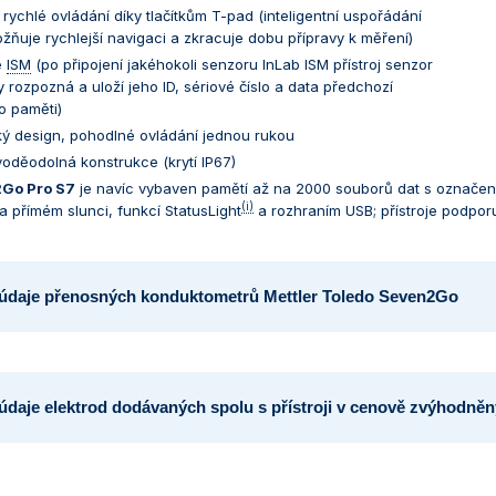
rychlé ovládání díky tlačítkům T-pad (inteligentní uspořádání
ožňuje rychlejší navigaci a zkracuje dobu přípravy k měření)
e
ISM
(po připojení jakéhokoli senzoru InLab ISM přístroj senzor
 rozpozná a uloží jeho ID, sériové číslo a data předchozí
o paměti)
ý design, pohodlné ovládání jednou rukou
voděodolná konstrukce (krytí IP67)
Go Pro S7
je navíc vybaven pamětí až na 2000 souborů dat s označení
(i)
 na přímém slunci, funkcí StatusLight
a rozhraním USB; přístroje podporu
 údaje přenosných konduktometrů Mettler Toledo Seven2Go
údaje elektrod dodávaných spolu s přístroji v cenově zvýhodně