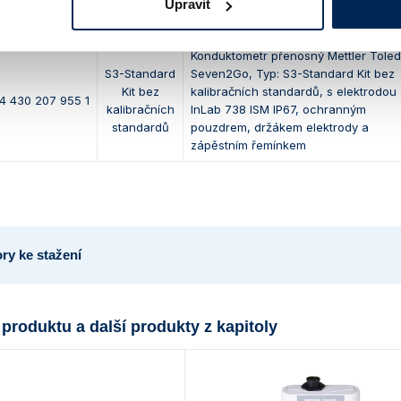
Upravit
Obj. číslo
Typ
Název - popis
Konduktometr přenosný Mettler Tole
S3-Standard
Seven2Go, Typ: S3-Standard Kit bez
Kit bez
kalibračních standardů, s elektrodou
4 430 207 955 1
kalibračních
InLab 738 ISM IP67, ochranným
standardů
pouzdrem, držákem elektrody a
zápěstním řemínkem
ry ke stažení
 produktu a další produkty z kapitoly