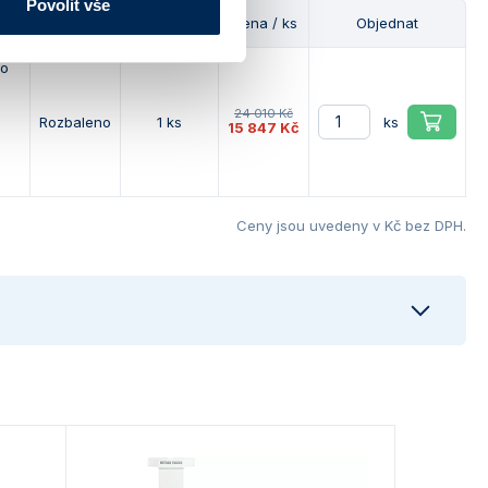
Povolit vše
Stav
Dostupnost
Cena / ks
Objednat
do
24 010 Kč
Rozbaleno
1 ks
ks
15 847 Kč
Ceny jsou uvedeny v Kč bez DPH.