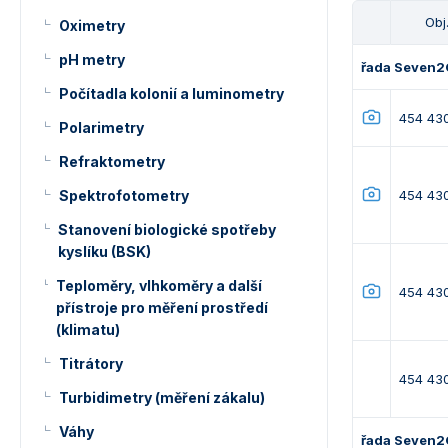
Obj.
Oximetry
pH metry
řada Seven2
Počítadla kolonií a luminometry
454 43
Polarimetry
Refraktometry
Spektrofotometry
454 43
Stanovení biologické spotřeby
kyslíku (BSK)
Teploměry, vlhkoměry a další
454 43
přístroje pro měření prostředí
(klimatu)
Titrátory
454 43
Turbidimetry (měření zákalu)
Váhy
řada Seven2