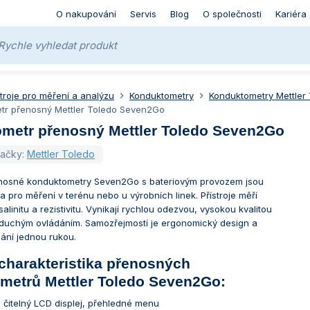
O nakupování
Servis
Blog
O společnosti
Kariéra
stroje pro měření a analýzu
Konduktometry
Konduktometry Mettler
tr přenosný Mettler Toledo Seven2Go
metr přenosný Mettler Toledo Seven2Go
načky:
Mettler Toledo
nosné konduktometry Seven2Go s bateriovým provozem jsou
 pro měření v terénu nebo u výrobních linek. Přístroje měří
salinitu a rezistivitu. Vynikají rychlou odezvou, vysokou kvalitou
duchým ovládáním. Samozřejmostí je ergonomický design a
ání jednou rukou.
charakteristika přenosných
metrů Mettler Toledo Seven2Go:
 čitelný LCD displej, přehledné menu