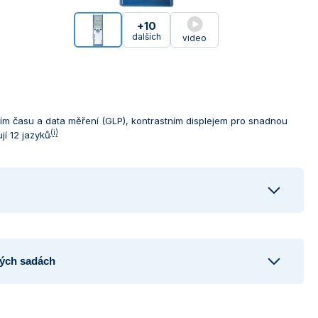
+10
dalších
video
m času a data měření (GLP), kontrastním displejem pro snadnou
(i)
jí 12 jazyků
ných sadách