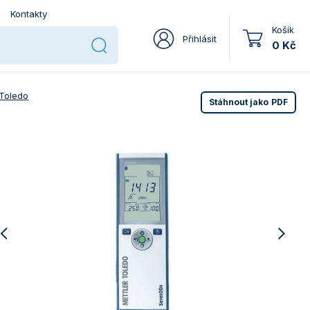
Kontakty
Košík
Přihlásit
0 Kč
 Toledo
Stáhnout jako
PDF