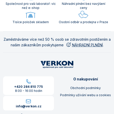
Společnost pro vaši laboratoř: víc
Náhradní plnění bez navýšení
než e-shop
ceny
Tisíce položek skladem
Osobní odběr a prodejna v Praze
Zaměstnáváme více než 50 % osob se zdravotním postižením a
našim zákazníkům poskytujeme
NÁHRADNÍ PLNĚNÍ
.
O nakupování
+420 284 810 775
Obchodní podmínky
8:00 - 16:00 hodin
Podmínky užívání webu a cookies
info@verkon.cz