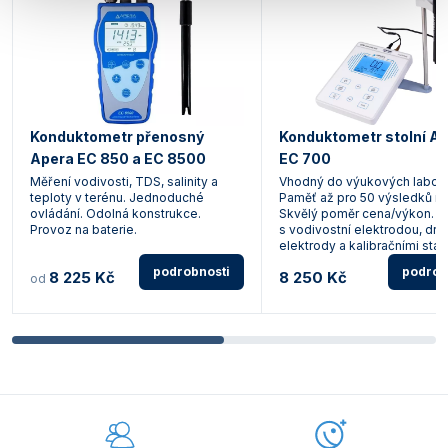
Konduktometr přenosný
Konduktometr stolní A
Apera EC 850 a EC 8500
EC 700
Měření vodivosti, TDS, salinity a
Vhodný do výukových laborat
teploty v terénu. Jednoduché
Paměť až pro 50 výsledků mě
ovládání. Odolná konstrukce.
Skvělý poměr cena/výkon. V
Provoz na baterie.
s vodivostní elektrodou, dr
elektrody a kalibračními sta
podrobnosti
podrob
8 225 Kč
8 250 Kč
od