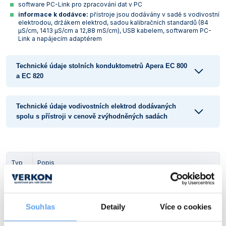
software PC-Link pro zpracování dat v PC
Vlastnosti skla a porcelánu
Zátky a uzávěry
Teploměry, vlhkoměry a další přístroje pro
informace k dodávce:
přístroje jsou dodávány v sadě s vodivostní
měření prostředí (klimatu)
elektrodou, držákem elektrod, sadou kalibračních standardů (84
Zkumavky
Zkumavky a stojany
μS/cm, 1413 μS/cm a 12,88 mS/cm), USB kabelem, softwarem PC-
Link a napájecím adaptérem
Titrátory
Vlastnosti plastů
Turbidimetry (měření zákalu)
Technické údaje stolních konduktometrů Apera EC 800
a EC 820
Váhy
Vlhkostní analyzátory - váhy sušicí
Technické údaje vodivostních elektrod dodávaných
spolu s přístroji v cenově zvýhodněných sadách
Viskozimetry
Typ
Popis
Včetně vodivostní elektrody 2301T-F, stojanu na elektrody,
EC 800
sady kalibračních standardů, softwaru PC-Link, USB kabelu a
síťového adaptéru
Souhlas
Detaily
Více o cookies
Obj. číslo:
454 330 190 128