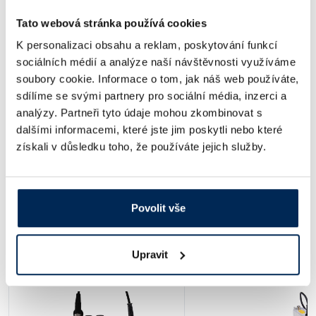
Dostupnost:
Tato webová stránka používá cookies
12 000 Kč
/ ks
K personalizaci obsahu a reklam, poskytování funkcí
sociálních médií a analýze naší návštěvnosti využíváme
soubory cookie. Informace o tom, jak náš web používáte,
Typ
Popis
sdílíme se svými partnery pro sociální média, inzerci a
Včetně vodivostní elektrody 2401T-F, stojanu na elektrody,
analýzy. Partneři tyto údaje mohou zkombinovat s
EC 820
sady kalibračních standardů, softwaru PC-Link, USB kabelu a
síťového adaptéru
dalšími informacemi, které jste jim poskytli nebo které
získali v důsledku toho, že používáte jejich služby.
Obj. číslo:
454 330 190 134
Dostupnost:
16 250 Kč
/ ks
Povolit vše
Ceny jsou uvedeny v Kč bez DPH.
Upravit
Alternativy produktu a další produkty z kapitoly