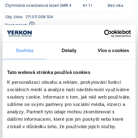
Čtyřmístná víceúčelová lázeň SMR 4
4x 1 l
Bez víka
Obj. číslo:
211 011 008 104
Dostupnost:
40 425 Kč
/ ks
Souhlas
Detaily
Více o cookies
Ceny jsou uvedeny v Kč bez DPH.
Volitelné příslušenství
Tato webová stránka používá cookies
Typ
Popis
K personalizaci obsahu a reklam, poskytování funkcí
sociálních médií a analýze naší návštěvnosti využíváme
SA14
Nerezová miska pro pískovou lázeň
soubory cookie. Informace o tom, jak náš web používáte,
Obj. číslo:
211 011 008 015
sdílíme se svými partnery pro sociální média, inzerci a
analýzy. Partneři tyto údaje mohou zkombinovat s
Dostupnost:
dalšími informacemi, které jste jim poskytli nebo které
1 000 Kč
/ ks
získali v důsledku toho, že používáte jejich služby.