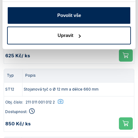
Typ
Popis
Povolit vše
LO41/E
Perforovaný rošt z nerezové oceli (vzdušná lázeň)
Obj. číslo:
211 011 008 041
Upravit
Dostupnost:
625 Kč
/ ks
Typ
Popis
ST12
Stojanová tyč o Ø 12 mm a délce 660 mm
Obj. číslo:
211 011 001 012 2
Dostupnost:
850 Kč
/ ks