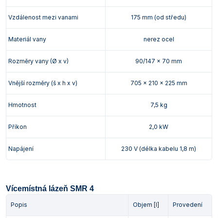
Vzdálenost mezi vanami
175 mm (od středu)
Materiál vany
nerez ocel
Rozměry vany (Ø x v)
90/147 x 70 mm
Vnější rozměry (š x h x v)
705 x 210 x 225 mm
Hmotnost
7,5 kg
Příkon
2,0 kW
Napájení
230 V (délka kabelu 1,8 m)
Vícemístná lázeň SMR 4
Popis
Objem [l]
Provedení