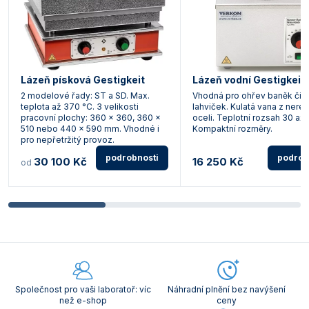
Lázeň písková Gestigkeit
Lázeň vodní Gestigkeit
2 modelové řady: ST a SD. Max.
Vhodná pro ohřev baněk či 
teplota až 370 °C. 3 velikosti
lahviček. Kulatá vana z nere
pracovní plochy: 360 x 360, 360 x
oceli. Teplotní rozsah 30 až 
510 nebo 440 x 590 mm. Vhodné i
Kompaktní rozměry.
pro nepřetržitý provoz.
podrobnosti
podrob
30 100 Kč
16 250 Kč
od
Společnost pro vaši laboratoř: víc
Náhradní plnění bez navýšení
než e-shop
ceny