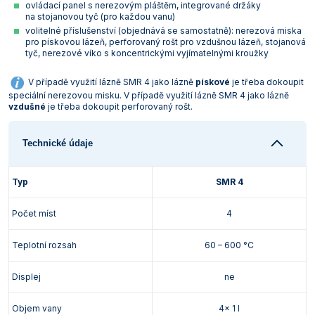
ovládací panel s nerezovým pláštěm, integrované držáky
Vlastnosti skla a porcelánu
Zátky a uzávěry
Teploměry, vlhkoměry a další přístroje pro
na stojanovou tyč (pro každou vanu)
měření prostředí (klimatu)
volitelné příslušenství (objednává se samostatně): nerezová miska
Zkumavky
Zkumavky a stojany
pro pískovou lázeň, perforovaný rošt pro vzdušnou lázeň, stojanová
tyč, nerezové víko s koncentrickými vyjímatelnými kroužky
Titrátory
Vlastnosti plastů
Turbidimetry (měření zákalu)
V případě využití lázně SMR 4 jako lázně
pískové
je třeba dokoupit
speciální nerezovou misku. V případě využití lázně SMR 4 jako lázně
vzdušné
je třeba dokoupit perforovaný rošt.
Váhy
Vlhkostní analyzátory - váhy sušicí
Technické údaje
Viskozimetry
Typ
SMR 4
Počet míst
4
Teplotní rozsah
60 – 600 °C
Displej
ne
Objem vany
4x 1 l