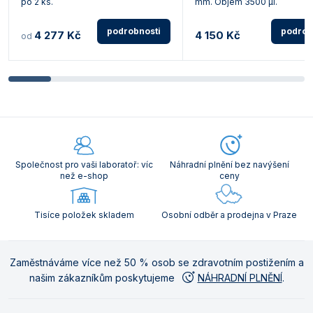
po 2 ks.
mm. Objem 3500 µl.
podrobnosti
podrob
4 277 Kč
4 150 Kč
od
Společnost pro vaši laboratoř: víc
Náhradní plnění bez navýšení
než e-shop
ceny
Tisíce položek skladem
Osobní odběr a prodejna v Praze
Zaměstnáváme více než 50 % osob se zdravotním postižením a
našim zákazníkům poskytujeme
NÁHRADNÍ PLNĚNÍ
.