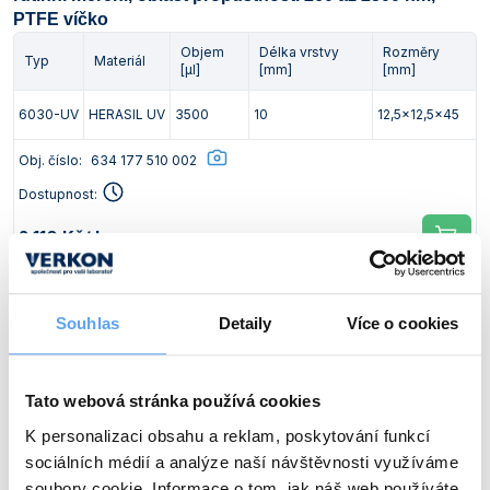
PTFE víčko
Objem
Délka vrstvy
Rozměry
Typ
Materiál
[µl]
[mm]
[mm]
6030-UV
HERASIL UV
3500
10
12,5x12,5x45
Obj. číslo:
634 177 510 002
Dostupnost:
2 110 Kč
/ ks
Ceny jsou uvedeny v Kč bez DPH.
Souhlas
Detaily
Více o cookies
Makrokyvety z křemenného skla SUPRASIL QS, oblast
propustnosti 200 až 2500 nm, PTFE víčko
Objem
Délka vrstvy
Rozměry
Tato webová stránka používá cookies
Typ
Materiál
[µl]
[mm]
[mm]
K personalizaci obsahu a reklam, poskytování funkcí
sociálních médií a analýze naší návštěvnosti využíváme
100-QS
SUPRASIL QS
1750
5
12,5x7,5x45
soubory cookie. Informace o tom, jak náš web používáte,