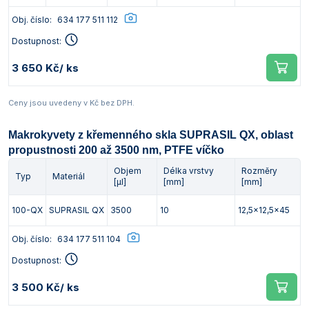
Obj. číslo:
634 177 511 112
Dostupnost:
3 650 Kč
/ ks
Ceny jsou uvedeny v Kč bez DPH.
Makrokyvety z křemenného skla SUPRASIL QX, oblast
propustnosti 200 až 3500 nm, PTFE víčko
Objem
Délka vrstvy
Rozměry
Typ
Materiál
[µl]
[mm]
[mm]
100-QX
SUPRASIL QX
3500
10
12,5x12,5x45
Obj. číslo:
634 177 511 104
Dostupnost:
3 500 Kč
/ ks