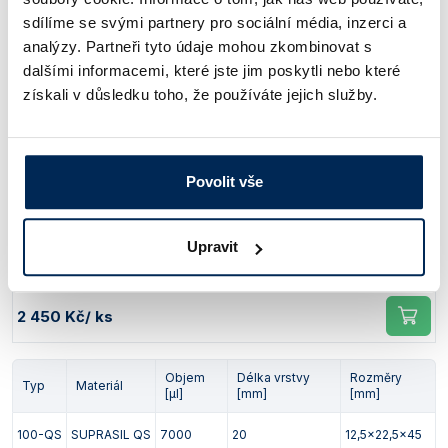
Obj. číslo:
634 177 511 100
sdílíme se svými partnery pro sociální média, inzerci a
analýzy. Partneři tyto údaje mohou zkombinovat s
Dostupnost:
dalšími informacemi, které jste jim poskytli nebo které
3 250 Kč
/ ks
získali v důsledku toho, že používáte jejich služby.
Objem
Délka vrstvy
Rozměry
Typ
Materiál
[µl]
[mm]
[mm]
Povolit vše
100-QS
SUPRASIL QS
3500
10
12,5x12,5x45
Upravit
Obj. číslo:
634 177 511 102
Dostupnost:
2 450 Kč
/ ks
Objem
Délka vrstvy
Rozměry
Typ
Materiál
[µl]
[mm]
[mm]
100-QS
SUPRASIL QS
7000
20
12,5x22,5x45