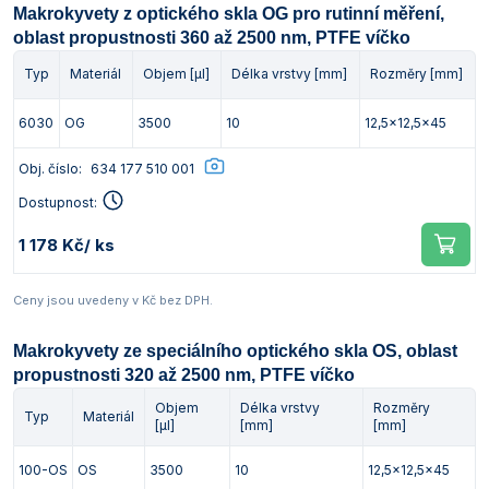
Makrokyvety z optického skla OG pro rutinní měření,
Vlastnosti skla a porcelánu
Zátky a uzávěry
Teploměry, vlhkoměry a další přístroje pro
oblast propustnosti 360 až 2500 nm, PTFE víčko
měření prostředí (klimatu)
Zkumavky
Zkumavky a stojany
Typ
Materiál
Objem [µl]
Délka vrstvy [mm]
Rozměry [mm]
Titrátory
Vlastnosti plastů
6030
OG
3500
10
12,5x12,5x45
Turbidimetry (měření zákalu)
Obj. číslo:
634 177 510 001
Váhy
Dostupnost:
Vlhkostní analyzátory - váhy sušicí
1 178 Kč
/ ks
Viskozimetry
Ceny jsou uvedeny v Kč bez DPH.
Makrokyvety ze speciálního optického skla OS, oblast
propustnosti 320 až 2500 nm, PTFE víčko
Objem
Délka vrstvy
Rozměry
Typ
Materiál
[µl]
[mm]
[mm]
100-OS
OS
3500
10
12,5x12,5x45