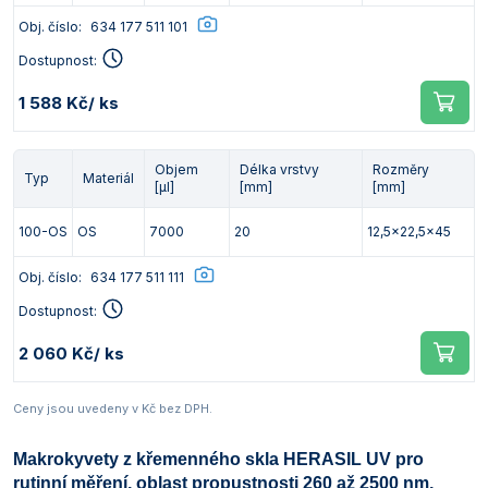
Obj. číslo:
634 177 511 101
Dostupnost:
1 588 Kč
/ ks
Objem
Délka vrstvy
Rozměry
Typ
Materiál
[µl]
[mm]
[mm]
100-OS
OS
7000
20
12,5x22,5x45
Obj. číslo:
634 177 511 111
Dostupnost:
2 060 Kč
/ ks
Ceny jsou uvedeny v Kč bez DPH.
Makrokyvety z křemenného skla HERASIL UV pro
rutinní měření, oblast propustnosti 260 až 2500 nm,