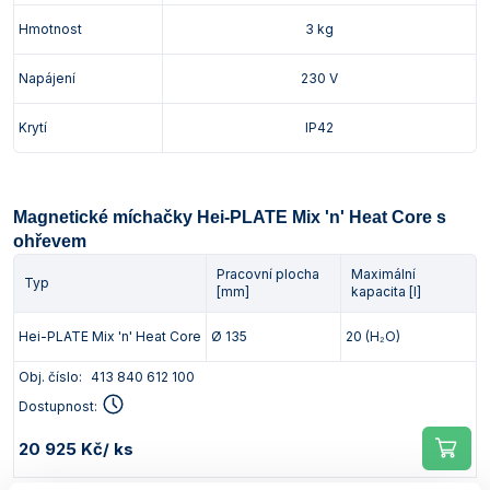
Hmotnost
3 kg
Napájení
230 V
Krytí
IP42
Magnetické míchačky Hei-PLATE Mix 'n' Heat Core s
ohřevem
Pracovní plocha
Maximální
Typ
[mm]
kapacita [l]
Hei-PLATE Mix 'n' Heat Core
Ø 135
20 (H₂O)
Obj. číslo:
413 840 612 100
Dostupnost:
20 925 Kč
/ ks