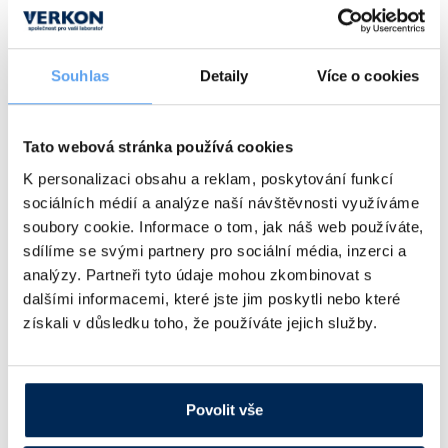
Pracovní plocha
Maximální
Typ
[mm]
kapacita [l]
Souhlas
Detaily
Více o cookies
Hei-PLATE Mix 'n' Heat Core
Ø 145
20 (H₂O)
Obj. číslo:
413 840 611 100
Dostupnost:
Tato webová stránka používá cookies
K personalizaci obsahu a reklam, poskytování funkcí
20 925 Kč
/ ks
sociálních médií a analýze naší návštěvnosti využíváme
soubory cookie. Informace o tom, jak náš web používáte,
Ceny jsou uvedeny v Kč bez DPH.
sdílíme se svými partnery pro sociální média, inzerci a
analýzy. Partneři tyto údaje mohou zkombinovat s
Cenově zvýhodněná sada
dalšími informacemi, které jste jim poskytli nebo které
Pracovní
získali v důsledku toho, že používáte jejich služby.
Typ
plocha
Popis
[mm]
Hei-PLATE
Včetně kontaktního teploměru Hei-Con
Mix 'n' Heat
Ø 145
(V2A), stojanové tyče s držákem a
Core
silikonového krytu
Povolit vše
Obj. číslo:
413 840 611 157