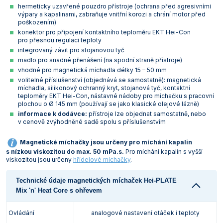
hermeticky uzavřené pouzdro přístroje (ochrana před agresivními
Vlastnosti skla a porcelánu
Zátky a uzávěry
Teploměry, vlhkoměry a další přístroje pro
výpary a kapalinami, zabraňuje vnitřní korozi a chrání motor před
měření prostředí (klimatu)
poškozením)
Zkumavky
Zkumavky a stojany
konektor pro připojení kontaktního teploměru EKT Hei-Con
Titrátory
pro přesnou regulaci teploty
Vlastnosti plastů
integrovaný závit pro stojanovou tyč
Turbidimetry (měření zákalu)
madlo pro snadné přenášení (na spodní straně přístroje)
vhodné pro magnetická míchadla délky 15 – 50 mm
Váhy
volitelné příslušenství (objednává se samostatně): magnetická
míchadla, silikonový ochranný kryt, stojanová tyč, kontaktní
teploměry EKT Hei-Con, nástavné nádoby pro míchačku s pracovní
Vlhkostní analyzátory - váhy sušicí
plochou o Ø 145 mm (používají se jako klasické olejové lázně)
informace k dodávce:
přístroje lze objednat samostatně, nebo
Viskozimetry
v cenově zvýhodněné sadě spolu s příslušenstvím
Magnetické míchačky jsou určeny pro míchání kapalin
s nízkou viskozitou do max. 50 mPa.s.
Pro míchání kapalin s vyšší
viskozitou jsou určeny
hřídelové míchačky
.
Technické údaje magnetických míchaček Hei-PLATE
Mix 'n' Heat Core s ohřevem
Ovládání
analogové nastavení otáček i teploty