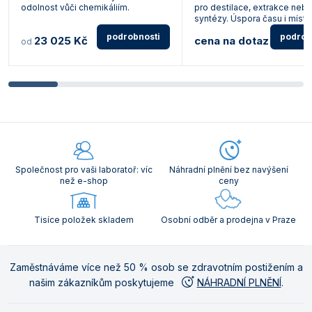
odolnost vůči chemikáliím.
pro destilace, extrakce neb
syntézy. Úspora času i místa
podrobnosti
podrob
23 025 Kč
cena na dotaz
od
Společnost pro vaši laboratoř: víc
Náhradní plnění bez navýšení
než e-shop
ceny
Tisíce položek skladem
Osobní odběr a prodejna v Praze
Zaměstnáváme více než 50 % osob se zdravotním postižením a
našim zákazníkům poskytujeme
NÁHRADNÍ PLNĚNÍ
.