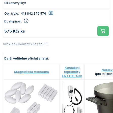
Silikonový kryt
Obj. číslo:
413 842 376 576
Dostupnost:
575 Kč
/ ks
Ceny jsou uvedeny v Kč bez DPH.
Další volitelné příslušenství:
Kontaktní
Nástav
Magnetická míchadla
teploměry
(pro míchač
EKT Hei-Con