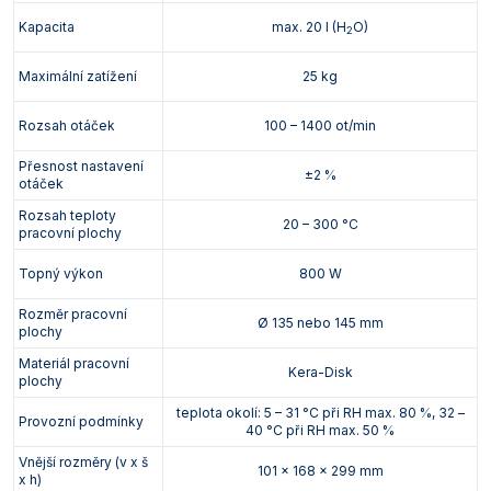
Kapacita
max. 20 l (H
O)
2
Maximální zatížení
25 kg
Rozsah otáček
100 – 1400 ot/min
Přesnost nastavení
±2 %
otáček
Rozsah teploty
20 – 300 °C
pracovní plochy
Topný výkon
800 W
Rozměr pracovní
Ø 135 nebo 145 mm
plochy
Materiál pracovní
Kera-Disk
plochy
teplota okolí: 5 – 31 °C při RH max. 80 %, 32 –
Provozní podmínky
40 °C při RH max. 50 %
Vnější rozměry (v x š
101 x 168 x 299 mm
x h)